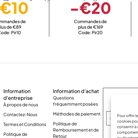
€10
-€20
mmandes de
Commandes de
lus de €89
plus de €169
ode: Pir10
Code: Pir20
Information
Information d'achat
d'entreprise
Questions
Abonnez-vo
fréquemment posées
À propos de nous
Méthodes de paiement
Contactez-Nous
Pour offrir 
cookies pou
Politique de
Termes et Conditions
consentir à 
Remboursement et de
comportement
Politique de
Retour
ou de retire