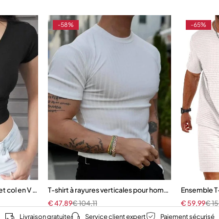
-58%
-65%
 et col en V pour femme
T-shirt à rayures verticales pour hommes
Ensemble T
€
47,89
€
104,11
€
59,99
€
15
Livraison gratuite
Service client expert
Paiement sécurisé