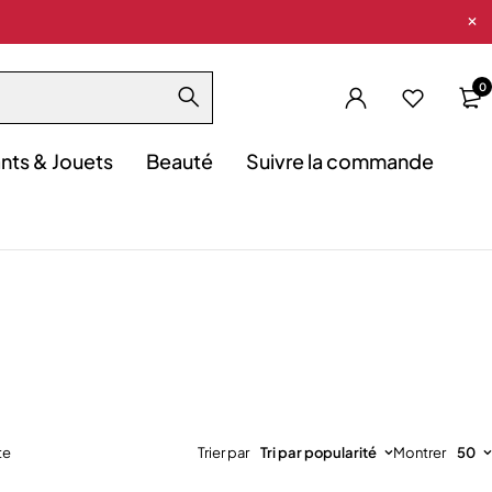
0
nts & Jouets
Beauté
Suivre la commande
te
Trier par
Tri par popularité
Montrer
50