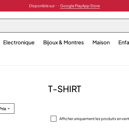
Disponible sur
Google Play
App Store
Electronique
Bijoux & Montres
Maison
Enfa
T-SHIRT
Prix
Afficher uniquement les produits en ven