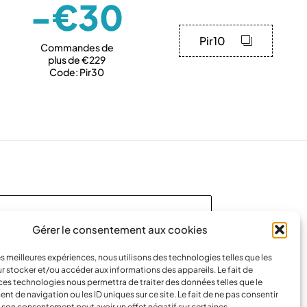
-€30
Pir10
Commandes de
plus de €229
Code: Pir30
us et profitez de
10 % de réduction
.
Gérer le consentement aux cookies
les meilleures expériences, nous utilisons des technologies telles que les
r stocker et/ou accéder aux informations des appareils. Le fait de
ces technologies nous permettra de traiter des données telles que le
 de navigation ou les ID uniques sur ce site. Le fait de ne pas consentir
r son consentement peut avoir un effet négatif sur certaines