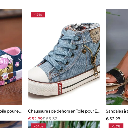
-15%
oile pour enfants
Chaussures de dehors en Toile pour Enfant Garçon et F
Sandales à
€
52,99
€
55,37
€
52,99
-64%
-53%