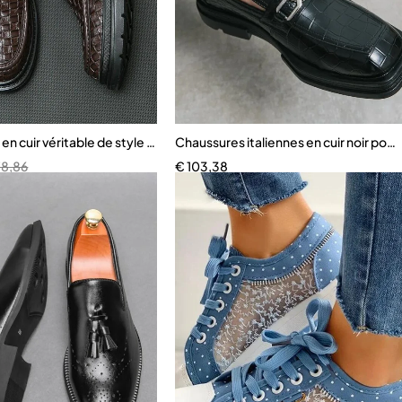
tor pour hommes
en cuir véritable de style britannique pour hommes
Chaussures italiennes en cuir noir po
78,86
€
103,38