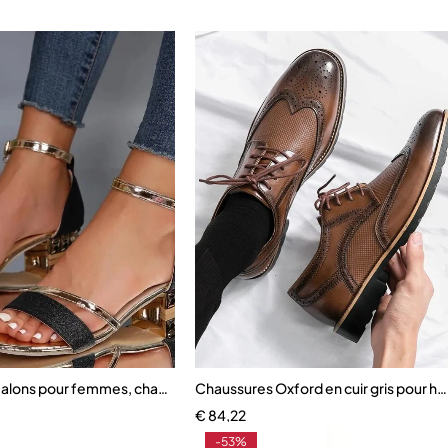
ille
 talons pour femmes, chaussures décontractées
Chaussures Oxford en cuir gris pour 
€
84,22
-53%