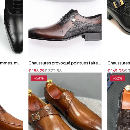
dile pour hommes
hommes, modèle oxford
Chaussures provoqué pointues faites à la main
Chaussures 
€
186,29
€
372,58
€
169,05
€
3
-54%
-52%