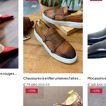
lles rouges pour femmes
Chaussures à enfiler unisexes faites à la main pour 
Mocassins 
€
79,68
€
204,33
€
168,64
€
3
-53%
-53%