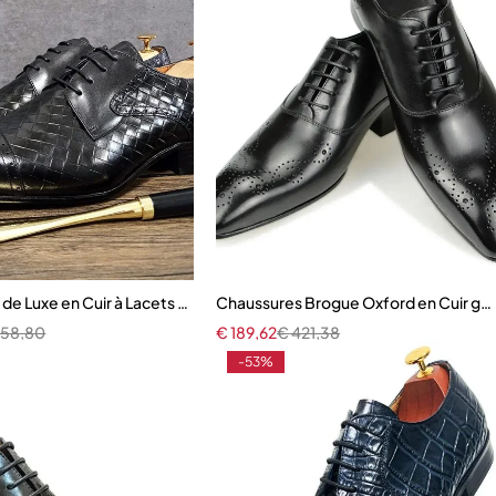
 de Luxe en Cuir à Lacets pour Homme
Chaussures Brogue Oxford en Cuir g
58,80
€
189,62
€
421,38
-53%