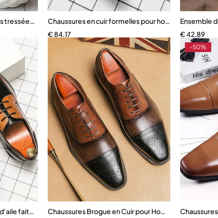
es tressées pour femmes
Chaussures en cuir formelles pour hommes, chaussur
Ensemble d
€
84,17
€
42,89
-50%
'aile faites à la main pour hommes
Chaussures Brogue en Cuir pour Homme
Chaussures