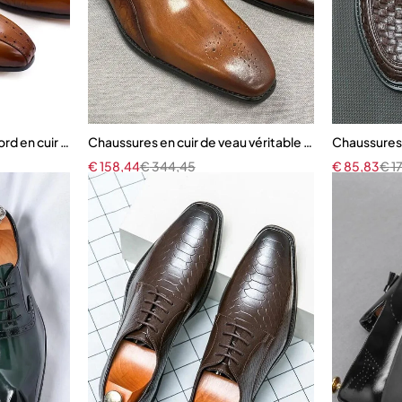
rd en cuir véritable pour hommes
Chaussures en cuir de veau véritable imprimé alliga
Chaussures 
€
158,44
€
344,45
€
85,83
€
1