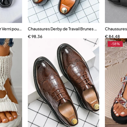
ir Verni pour Homme
Chaussures Derby de Travail Brunes pour Homme
Chaussures 
€
98,36
€
84,48
-58%