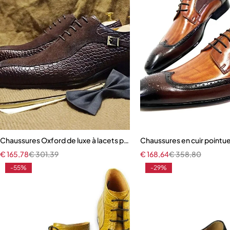
Chaussures Oxford de luxe à lacets pour hommes
Chaussures en cuir pointu
€
165,78
€
301,39
€
168,64
€
358,80
-55%
-29%