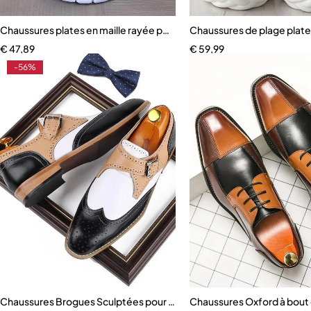
Chaussures plates en maille rayée pour femmes
Chaussures de plage plat
€
47,89
€
59,99
-56%
Chaussures Brogues Sculptées pour Homme
Chaussures Oxford à bout d