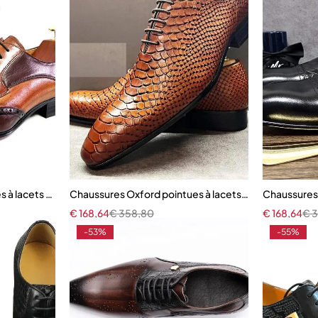
es à lacets pour hommes
Chaussures Oxford pointues à lacets pour hommes
Chaussures
€
168,64
€
358,80
€
168,64
€
3
-53%
-55%