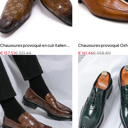
Chaussures provoqué en cuir italien de luxe pour hommes
Chaussures provoqué Oxfo
€
157,51
€
321,44
€
161,46
€
358,80