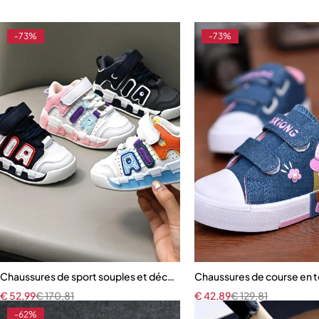
-73%
-73%
Chaussures de sport souples et décontractées pour enfants
Chaussures de course en t
€
52,99
€
170,81
€
42,89
€
129,81
-62%