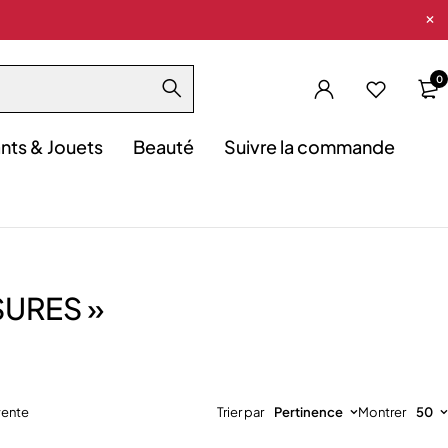
0
nts & Jouets
Beauté
Suivre la commande
SURES »
vente
Trier par
Pertinence
Montrer
50