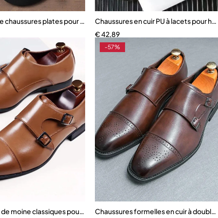
es Oxford de bureau
e chaussures plates pour femmes
Chaussures en cuir PU à lacets pour 
€
42,89
-57%
 de moine classiques pour hommes
Chaussures formelles en cuir à doubl