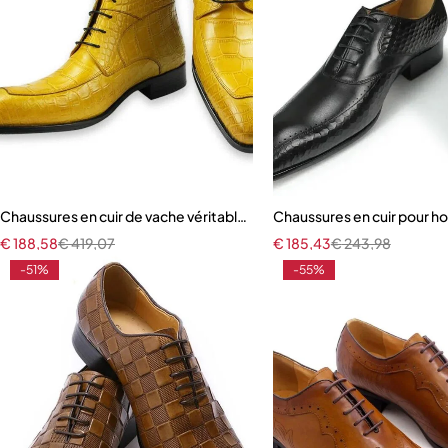
Chaussures en cuir de vache véritable avec imprimé peau de croco
Chaussures en cuir pour 
€
188,58
€
419,07
€
185,43
€
243,98
-51%
-55%