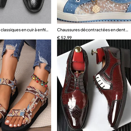
classiques en cuir à enfiler pour hommes
Chaussures décontractées en dentelle
€
52,99