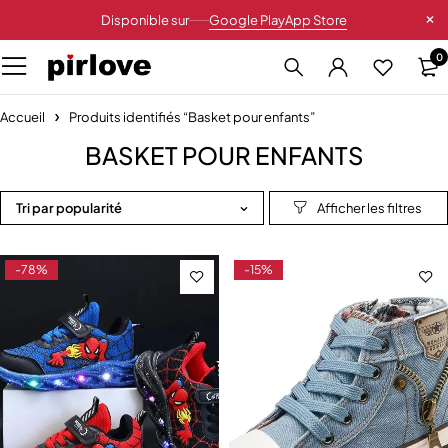
Disponible sur
Google Play
App Store
0
Accueil
Produits identifiés “Basket pour enfants”
BASKET POUR ENFANTS
Tri par popularité
-78%
-15%