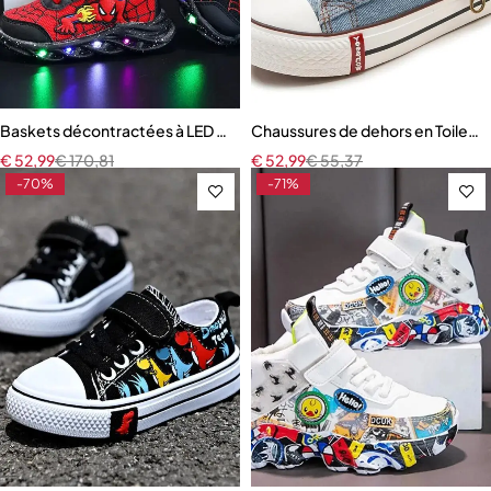
Baskets décontractées à LED pour enfants
Chaussures de dehors en Toile pou
€
52,99
€
170,81
€
52,99
€
55,37
-70%
-71%