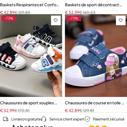
Baskets Respirantes et Confortables à Semelle Souple pour Enfant G
Baskets de sport décontractées 
€
42,89
€
129,85
€
52,99
€
160,53
-73%
-73%
Chaussures de sport souples et décontractées pour enfants
Chaussures de course en toile po
€
52,99
€
170,81
€
42,89
€
129,81
Livraison gratuite
Service client expert
Paiement sécurisé