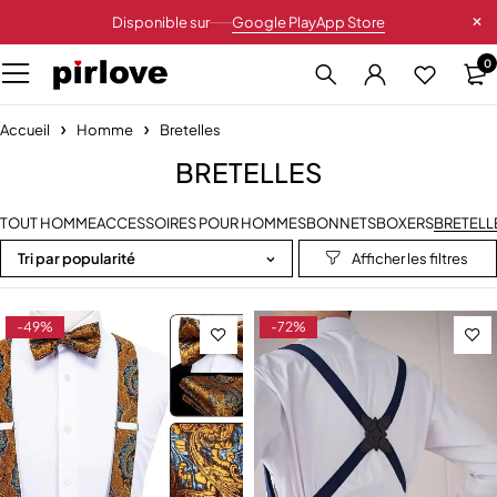
Disponible sur
Google Play
App Store
0
Accueil
Homme
Bretelles
BRETELLES
TOUT HOMME
ACCESSOIRES POUR HOMMES
BONNETS
BOXERS
BRETELL
Tri par popularité
-49%
-72%