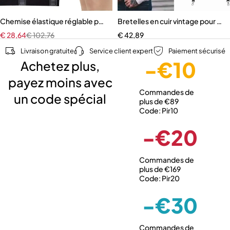
Chemise élastique réglable pour homme
Bretelles en cuir vintage pour h
€
28,64
€
102,76
€
42,89
Livraison gratuite
Service client expert
Paiement sécurisé
-€10
Achetez plus,
payez moins avec
Commandes de
un code spécial
plus de €89
Code: Pir10
-€20
Commandes de
plus de €169
Code: Pir20
-€30
Commandes de