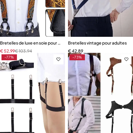
Bretelles de luxe en soie pour hommes
Bretelles vintage pour adultes
€
52,99
€
103,94
€
42,89
-77%
-73%