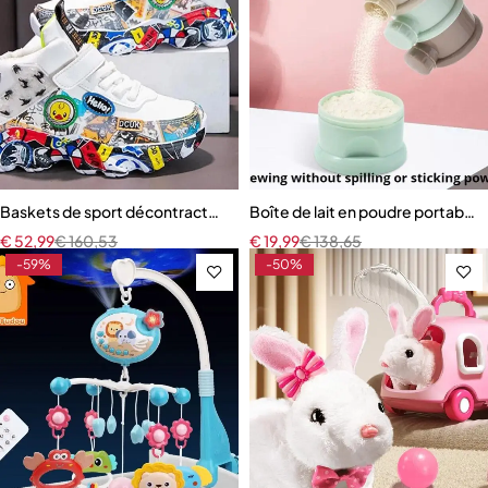
Baskets de sport décontractées pour enfants
Boîte de lait en poudre portable
€
52,99
€
160,53
€
19,99
€
138,65
-59%
-50%