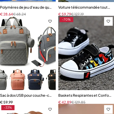
Polymères de jeu d'eau de qualité supérieure pour bébés
Voiture télécommandée tout-terr
€
28,64
€
68,24
€
59,79
€
127,19
-70%
Sac à dos USB pour couche-culotte
Baskets Respirantes et Confortab
€
59,99
€
42,89
€
129,85
-33%