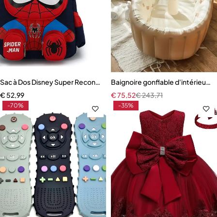
Sac à Dos Disney Super Reconnaissance pour Enfant
Baignoire gonflable d'intérieur p
€
52,99
€
75,52
€
243,71
-70%
-35%