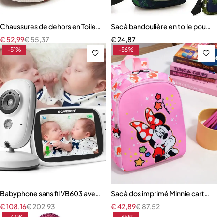
Chaussures de dehors en Toile pour Enfant Garçon et Fille
Sac à bandoulière en toile pour e
€
52,99
€
55,37
€
24,87
-51%
-56%
Babyphone sans fil VB603 avec moniteur vidéo LCD
Sac à dos imprimé Minnie cartabl
€
108,16
€
202,93
€
42,89
€
87,52
-46%
-65%