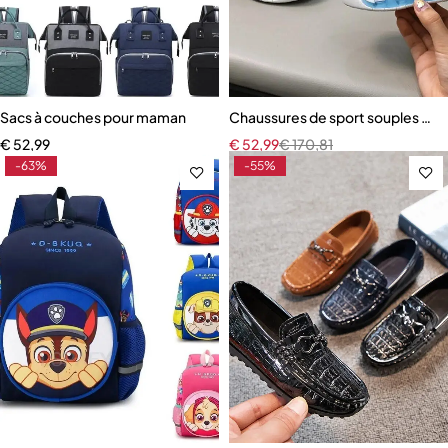
Sacs à couches pour maman
Chaussures de sport souples et 
€
52,99
€
52,99
€
170,81
-63%
-55%