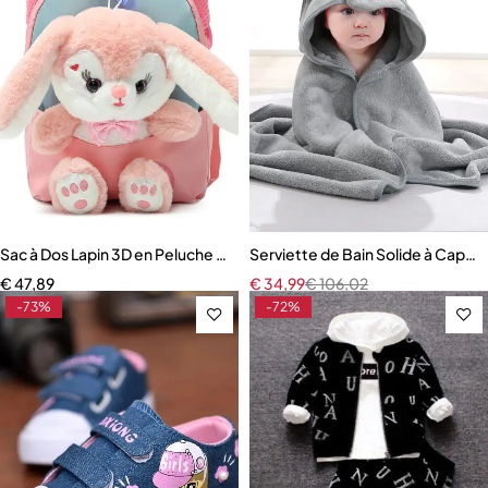
Sac à Dos Lapin 3D en Peluche pour Garçon et Fille
Serviette de Bain Solide à Capu
€
47,89
€
34,99
€
106,02
-73%
-72%