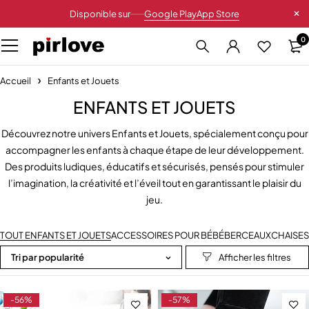
Disponible sur
Google Play
App Store
0
Accueil
Enfants et Jouets
ENFANTS ET JOUETS
Découvrez notre univers Enfants et Jouets, spécialement conçu pour
accompagner les enfants à chaque étape de leur développement.
Des produits ludiques, éducatifs et sécurisés, pensés pour stimuler
l’imagination, la créativité et l’éveil tout en garantissant le plaisir du
jeu.
TOUT ENFANTS ET JOUETS
ACCESSOIRES POUR BÉBÉ
BERCEAUX
CHAISES
Tri par popularité
-56%
-57%