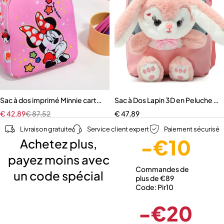
niteur vidéo LCD
Sac à dos imprimé Minnie cartable léger de grande capacité pour en
Sac à Dos Lapin 3D en Peluche pou
€
42,89
€
87,52
€
47,89
Livraison gratuite
Service client expert
Paiement sécurisé
-€10
Achetez plus,
payez moins avec
Commandes de
un code spécial
plus de €89
Code: Pir10
-€20