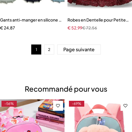
Gants anti-manger en silicone pour bébé
Robes en Dentelle pour Petite Fil
€
24,87
€
52,99
€
72,56
Page suivante
1
2
Recommandé pour vous
-56%
-69%