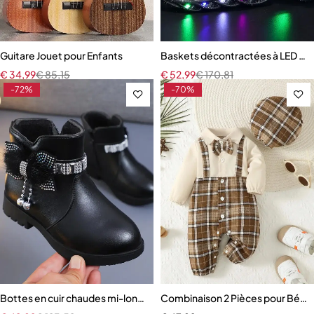
Guitare Jouet pour Enfants
Baskets décontractées à LED pou
€
34,99
€
85,15
€
52,99
€
170,81
-72%
-70%
Bottes en cuir chaudes mi-longues pour enfants
Combinaison 2 Pièces pour Bébé G