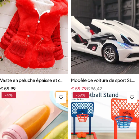
Veste en peluche épaisse et chaude pour bébé fille de 1 à 4 ans
Modèle de voiture de sport SLR R
€
59,99
€
59,79
€
96,42
-4%
-59%