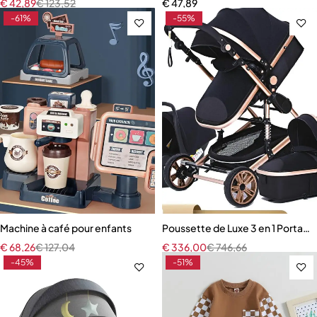
€
42,89
€
123,52
€
47,89
-61%
-55%
Machine à café pour enfants
Poussette de Luxe 3 en 1 Portabl
€
68,26
€
127,04
€
336,00
€
746,66
-45%
-51%