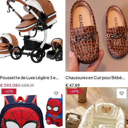
Poussette de Luxe Légère 3 en 1 pour Bébé
Chaussures en Cuir pour Bébé G
€
394,08
€
588,19
€
47,89
-65%
-69%