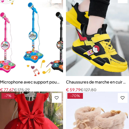
Microphone avec support pour enfants
Chaussures de marche en cuir po
€
77,67
€
175,29
€
59,79
€
127,80
-7%
-70%