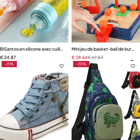
BiSantos en silicone avec cuillère à presser pour nouveau-né
Mini jeu de basket-ball de bureau p
€
24,87
€
28,64
€
69,83
-15%
-55%