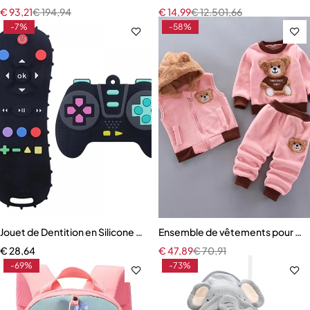
€
93,21
€
194,94
€
14,99
€
12.501,66
-7%
-58%
Jouet de Dentition en Silicone pour Bébé
Ensemble de vêtements pour bébé
€
28,64
€
47,89
€
70,91
-69%
-73%