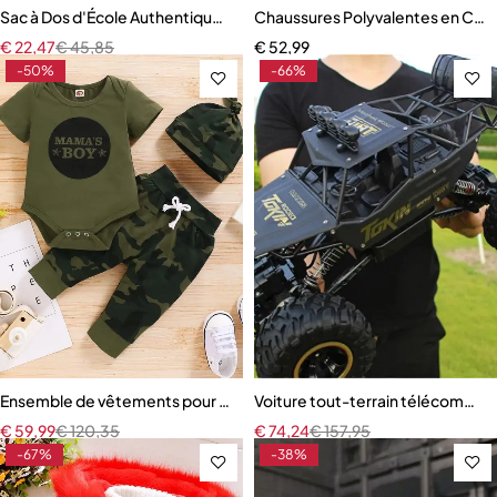
Sac à Dos d'École Authentique pour Enfant
Chaussures Polyvalentes en Cuir
€
22,47
€
45,85
€
52,99
-50%
-66%
Ensemble de vêtements pour nouveau-né de 0 à 18 mois
Voiture tout-terrain télécommand
€
59,99
€
120,35
€
74,24
€
157,95
-67%
-38%