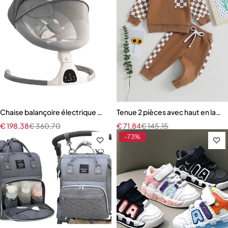
Chaise balançoire électrique de luxe pour bébé
Tenue 2 pièces avec haut en latex
€
198,38
€
360,70
€
71,84
€
145,15
-73%