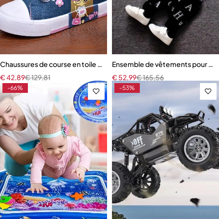
Chaussures de course en toile pour enfants
Ensemble de vêtements pour Bé
€
42,89
€
129,81
€
52,99
€
165,56
-66%
-53%