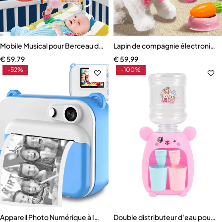
Mobile Musical pour Berceau de Bébé
Lapin de compagnie électroniqu
€
59,79
€
59,99
-52%
-100%
Appareil Photo Numérique à Impression Instantanée pour Enfant
Double distributeur d'eau pour e