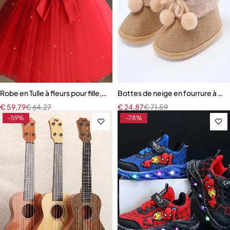
Robe en Tulle à fleurs pour fille, dos nu, nœud papillon
Bottes de neige en fourrure à se
€
59,79
€
64,27
€
24,87
€
71,59
-59%
-78%