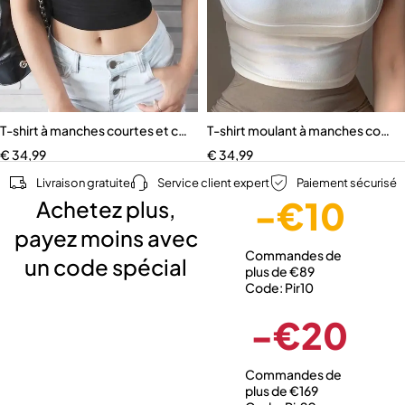
T-shirt à manches courtes et col en V pour femme
T-shirt moulant à manches cour
€
34,99
€
34,99
Livraison gratuite
Service client expert
Paiement sécurisé
-€10
Achetez plus,
payez moins avec
Commandes de
un code spécial
plus de €89
Code: Pir10
-€20
Commandes de
plus de €169