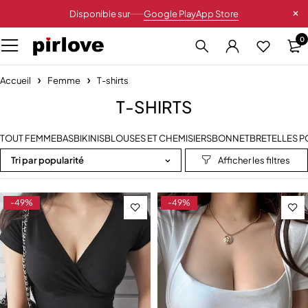
Disponible sur
Google Play
App Store
0
Accueil
Femme
T-shirts
T-SHIRTS
TOUT FEMME
BAS
BIKINIS
BLOUSES ET CHEMISIERS
BONNET
BRETELLES 
Tri par popularité
-49%
-49%