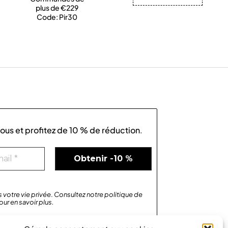
plus de €229
Code: Pir30
us et profitez de
10 % de réduction
.
votre vie privée
.
Consultez notre
politique de
our
en savoir plus
.