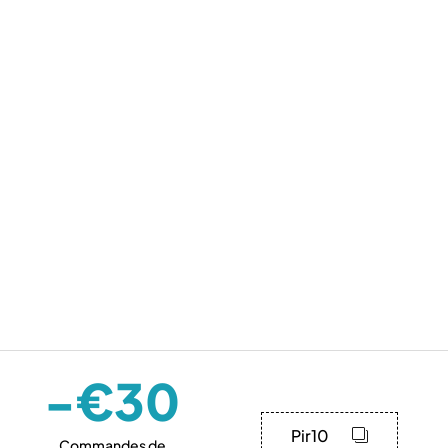
-€30
Pir10
Commandes de