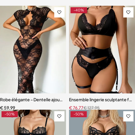
-40%
Robe élégante – Dentelle ajourée avec fente haute et effet sculpta
Ensemble lingerie sculptante fem
€
59,99
€
76,77
€
127,95
-50%
-50%