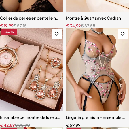
Collier de perles en dentelle noire gemme vintage
Montre à Quartz avec Cadran en
€
19,99
€
57,15
€
34,99
€
87,58
-64%
Ensemble de montre de luxe pour femme
Lingerie premium – Ensemble scul
€
42,89
€
90,90
€
59,99