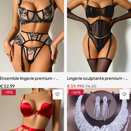
Ensemble lingerie premium – Dentelle fine, maille légère et effet scu
Lingerie sculptante premium – Ens
€
52,99
€
59,99
€
74,35
-19%
-66%