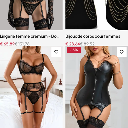
Lingerie femme premium – Body en dentelle florale avec fermeture 
Bijoux de corps pour femmes
€
65,89
€
131,78
€
28,64
€
89,52
-15%