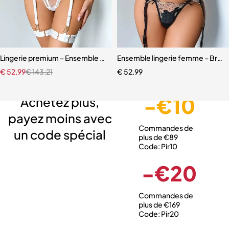
Lingerie premium – Ensemble en broderie florale avec soutien-gorg
Ensemble lingerie femme – Broder
€
52,99
€
143,21
€
52,99
Livraison gratuite
Service client expert
Paiement sécurisé
-€10
Achetez plus,
payez moins avec
Commandes de
un code spécial
plus de €89
Code: Pir10
-€20
Commandes de
plus de €169
Code: Pir20