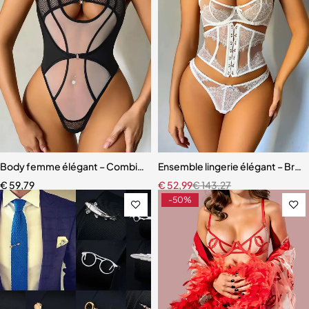
Body femme élégant – Combinaison avec empiècements en maille r
Ensemble lingerie élégant – Bretel
€
59,79
€
52,99
€
143,27
-50%