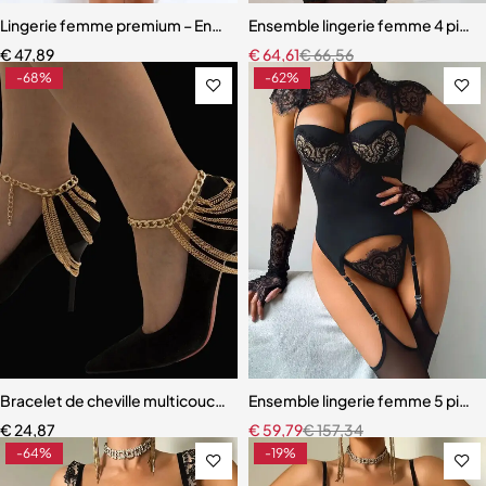
Lingerie femme premium – Ensemble romantique en dentelle fine
Ensemble lingerie femme 4 pièces 
€
47,89
€
64,61
€
66,56
-68%
-62%
Bracelet de cheville multicouche pour femme
Ensemble lingerie femme 5 pièces
€
24,87
€
59,79
€
157,34
-64%
-19%