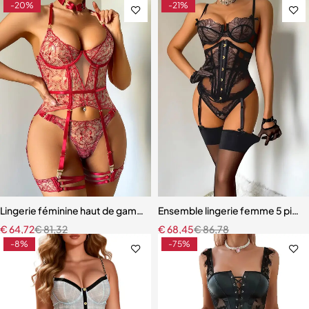
-20%
-21%
Lingerie féminine haut de gamme – Soutien-gorge et culotte en mail
Ensemble lingerie femme 5 pièces
€
64,72
€
81,32
€
68,45
€
86,78
-8%
-75%