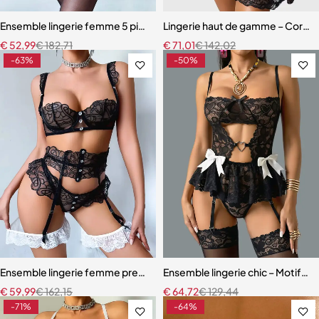
Ensemble lingerie femme 5 pièces – Dentelle brodée florale avec fou
Lingerie haut de gamme – Corset 
€
52,99
€
182,71
€
71,01
€
142,02
-63%
-50%
Ensemble lingerie femme premium – Broderie artisanale, strass et jar
Ensemble lingerie chic – Motifs c
€
59,99
€
162,15
€
64,72
€
129,44
-71%
-64%