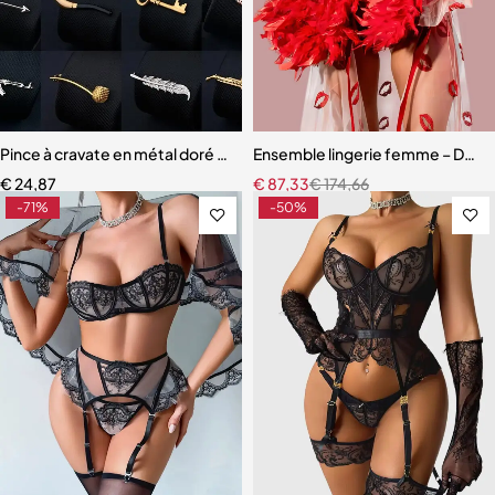
Pince à cravate en métal doré et argenté pour homme
Ensemble lingerie femme – Dentell
€
24,87
€
87,33
€
174,66
-71%
-50%