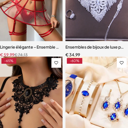
Lingerie élégante – Ensemble avec soutien-gorge à armatures et jup
Ensembles de bijoux de luxe pour f
€
59,99
€
74,13
€
34,99
-65%
-60%