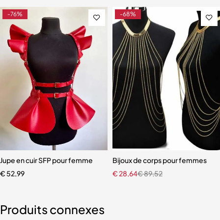
-76%
-68%
 pour femme
Jupe en cuir SFP pour femme
Bijoux de corps pour femmes
€
52,99
€
28,64
€
89,52
Produits connexes