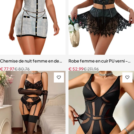
Chemise de nuit femme en dentelle bleue – Babydoll avec armatures 
Robe femme en cuir PU verni – Dente
€
77,97
€
80,76
€
52,99
€
211,96