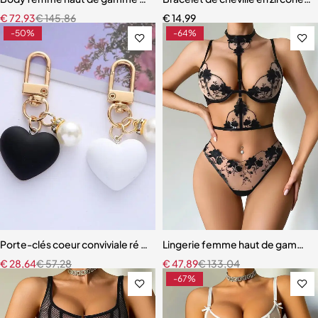
€
72,93
€
145,86
€
14,99
-50%
-64%
Porte-clés coeur conviviale ré noir blanc avec perles
Lingerie femme haut de gamme –
€
28,64
€
57,28
€
47,89
€
133,04
-67%