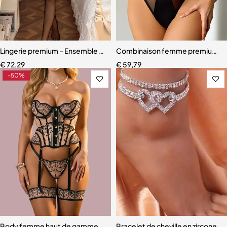
Lingerie premium – Ensemble en dentelle brodée avec porte-jarretell
Combinaison femme premium – D
€
72,29
€
59,79
-50%
Body femme haut de gamme – Lingerie en maille au design raffiné
Bracelet de cheville en zircone 