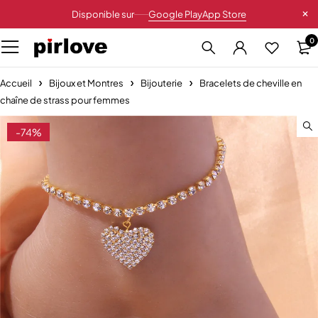
Disponible sur
Google Play
App Store
0
Accueil
Bijoux et Montres
Bijouterie
Bracelets de cheville en
chaîne de strass pour femmes
-74%