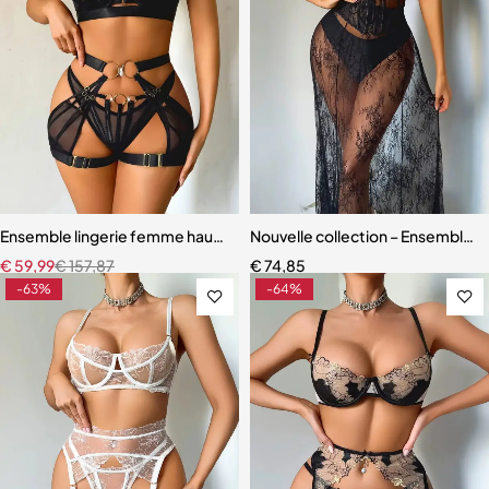
Ensemble lingerie femme haut de gamme – Design exclusif avec san
Nouvelle collection – Ensemble l
€
59,99
€
157,87
€
74,85
-63%
-64%