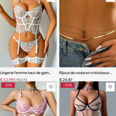
Lingerie femme haut de gamme – Dentelle raffinée avec effet push
Bijoux de corps en cristal pour 
€
52,99
€
182,74
€
24,87
-55%
-50%