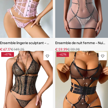
Ensemble lingerie sculptant – Taille ajustée et broderie florale
Ensemble de nuit femme – Nuiset
€
67,17
€
149,25
€
59,99
€
119,98
-47%
-62%