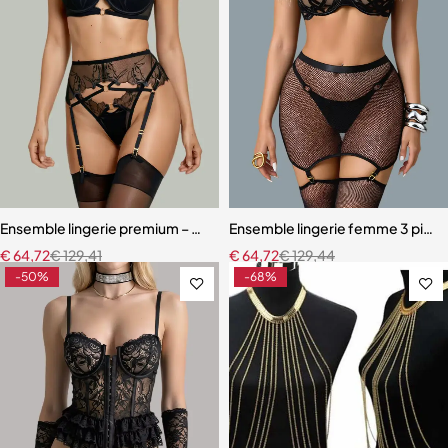
Ensemble lingerie premium – Bas, soutien-gorge et accessoires asso
Ensemble lingerie femme 3 pièces 
€
64,72
€
129,41
€
64,72
€
129,44
-50%
-68%