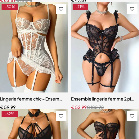
-50%
-71%
Lingerie femme chic – Ensemble cinq pièces avec soutien-gorge à m
Ensemble lingerie femme 2 pièces 
€
59,99
€
52,99
€
182,72
-62%