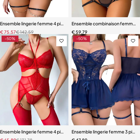
Ensemble lingerie femme 4 pièces – Broderie raffinée et chaînes mé
Ensemble combinaison femme – Ma
€
75,57
€
142,59
€
59,79
-50%
-50%
Ensemble lingerie femme 4 pièces – Dentelle rouge avec chaînes dor
Ensemble lingerie femme 3 pièces
€
65,89
€
131,78
€
47,89