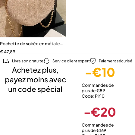
Pochette de soirée en métal en forme de cœur pour femme
€
47,89
Livraison gratuite
Service client expert
Paiement sécurisé
-€10
Achetez plus,
payez moins avec
Commandes de
un code spécial
plus de €89
Code: Pir10
-€20
Commandes de
plus de €169