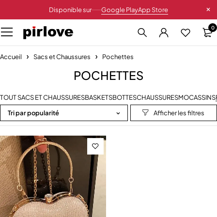
Disponible sur
Google Play
App Store
0
Accueil
Sacs et Chaussures
Pochettes
POCHETTES
TOUT SACS ET CHAUSSURES
BASKETS
BOTTES
CHAUSSURES
MOCASSINS
Tri par popularité