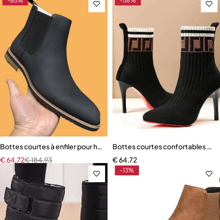
-65%
-58%
Bottes courtes à enfiler pour hommes
Bottes courtes confortables à en
€
64,72
€
184,93
€
64,72
-13%