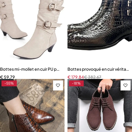
Bottes mi-mollet en cuir PU pour femmes, chaussures à enfiler rond
Bottes provoqué en cuir véritab
€
59,79
€
179,84
€
382,67
-55%
-18%