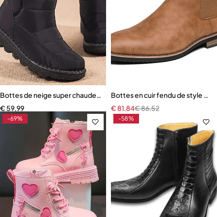
Bottes de neige super chaudes avec talons pour femmes
Bottes en cuir fendu de style br
€
59,99
€
81,84
€
86,52
-69%
-58%