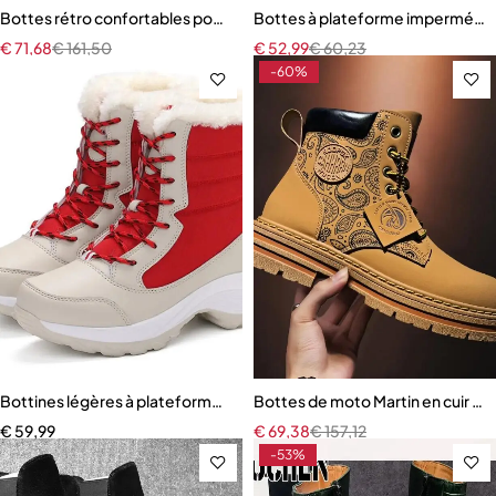
Bottes rétro confortables pour hommes
Bottes à plateforme imperméab
€
71,68
€
161,50
€
52,99
€
60,23
-60%
Bottines légères à plateforme pour femme
Bottes de moto Martin en cuir j
€
59,99
€
69,38
€
157,12
-53%