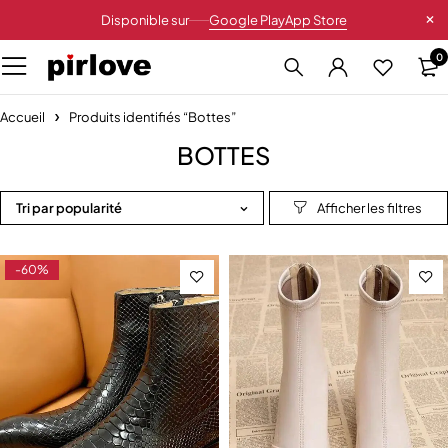
Disponible sur
Google Play
App Store
0
Accueil
Produits identifiés “Bottes”
BOTTES
Tri par popularité
-60%