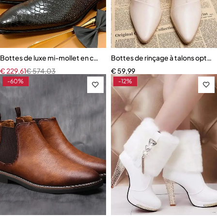
Bottes de luxe mi-mollet en cuir pour hommes
Bottes de rinçage à talons opti
€
229,61
€
574,03
€
59,99
-60%
-12%