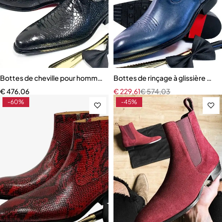
Bottes de cheville pour hommes
Bottes de rinçage à glissière mi
€
476,06
€
229,61
€
574,03
-60%
-45%