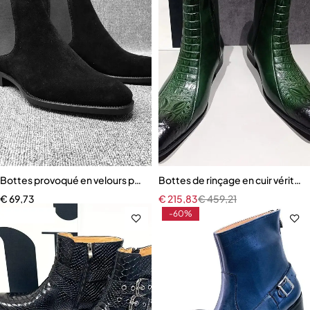
Bottes provoqué en velours pour hommes
Bottes de rinçage en cuir vérita
€
69,73
€
215,83
€
459,21
-60%