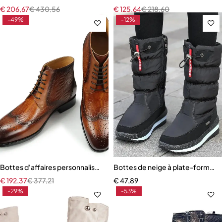
€
206,67
€
430,56
€
125,64
€
218,60
-49%
-12%
Bottes d'affaires personnalisées pour hommes Brogue à lacets à la c
Bottes de neige à plate-forme 
€
192,37
€
377,21
€
47,89
-29%
-53%