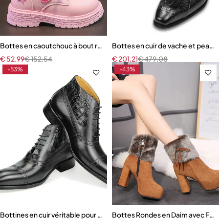
Bottes en caoutchouc à bout rond pour filles
Bottes en cuir de vache et peau
€
52,99
€
152,54
€
201,21
€
479,08
-53%
-43%
Bottines en cuir véritable pour hommes
Bottes Rondes en Daim avec Ferm