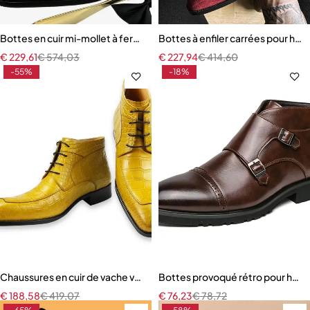
Bottes en cuir mi-mollet à fermeture éclair haute pour hommes
Bottes à enfiler carrées pour h
€
229,61
€
574,03
€
227,94
€
414,60
-55%
-18%
Chaussures en cuir de vache véritable avec imprimé peau de croco
Bottes provoqué rétro pour ho
€
188,58
€
419,07
€
76,23
€
78,72