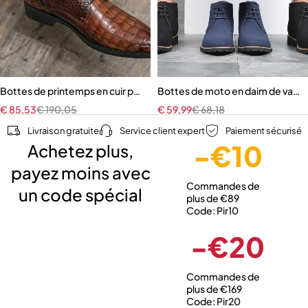
Bottes de printemps en cuir pointues à lacets pour hommes
Bottes de moto en daim de vac
€
85,53
€
190,05
€
59,99
€
68,18
Livraison gratuite
Service client expert
Paiement sécurisé
-€10
Achetez plus,
payez moins avec
Commandes de
un code spécial
plus de €89
Code: Pir10
-€20
Commandes de
plus de €169
Code: Pir20