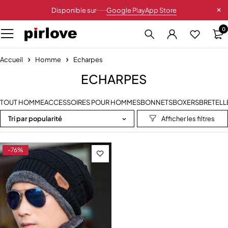
Disponible sur
Google Play
App Store
0
Accueil
Homme
Echarpes
ECHARPES
TOUT HOMME
ACCESSOIRES POUR HOMMES
BONNETS
BOXERS
BRETELL
Tri par popularité
-76%