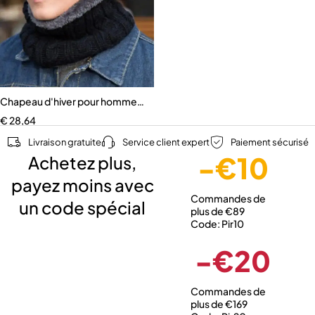
Chapeau d'hiver pour hommes et femmes
€
28,64
Livraison gratuite
Service client expert
Paiement sécurisé
-€10
Achetez plus,
payez moins avec
Commandes de
un code spécial
plus de €89
Code: Pir10
-€20
Commandes de
plus de €169