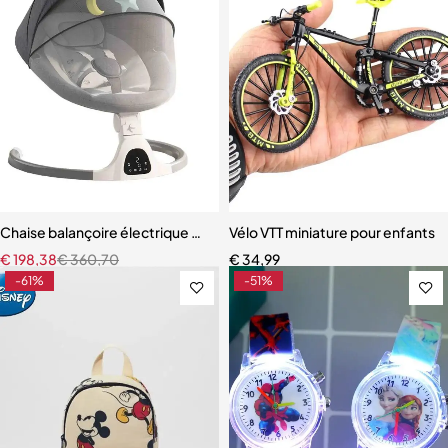
Chaise balançoire électrique de luxe pour bébé
Vélo VTT miniature pour enfants
€
198,38
€
360,70
€
34,99
-61%
-51%