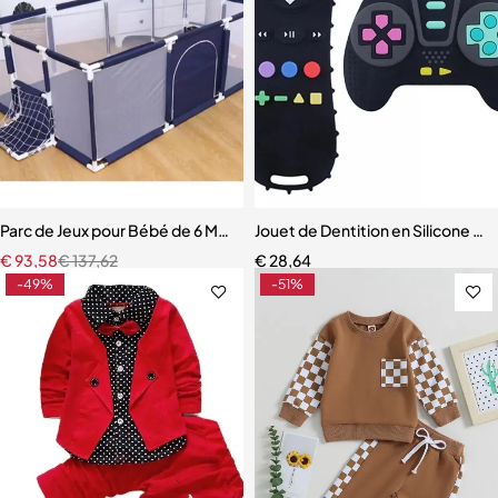
Parc de Jeux pour Bébé de 6 Mois à 6 Ans
Jouet de Dentition en Silicone p
€
93,58
€
137,62
€
28,64
-49%
-51%