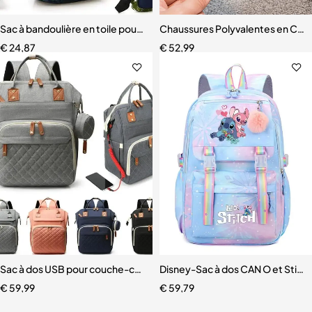
Sac à bandoulière en toile pour enfants
Chaussures Polyvalentes en Cuir
€
24,87
€
52,99
Sac à dos USB pour couche-culotte
Disney-Sac à dos CAN O et Stit
€
59,99
€
59,79
Livraison gratuite
Service client expert
Paiement sécurisé