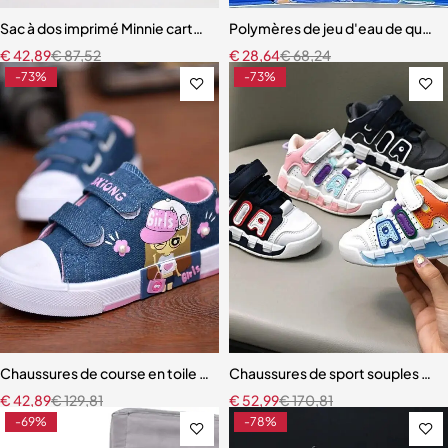
Sac à dos imprimé Minnie cartable léger de grande capacité pour en
Polymères de jeu d'eau de qualit
€
42,89
€
87,52
€
28,64
€
68,24
-73%
-73%
Chaussures de course en toile pour enfants
Chaussures de sport souples et 
€
42,89
€
129,81
€
52,99
€
170,81
-69%
-78%