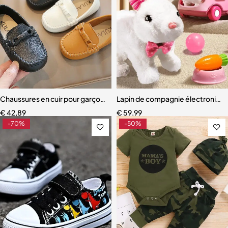
Chaussures en cuir pour garçons, mocassins souples à enfiler
Lapin de compagnie électroniqu
€
42,89
€
59,99
-70%
-50%