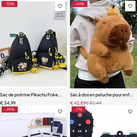
-55%
-63%
Sac de poitrine Pikachu Pokemon Go initié
Sac à dos en peluche pour enfant
€
34,99
€
42,89
€
82,44
-49%
-7%