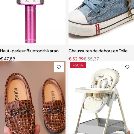
Haut-parleur Bluetooth karaoké avec microphone, changeur de voix, 
Chaussures de dehors en Toile pou
€
47,89
€
52,99
€
55,37
-50%