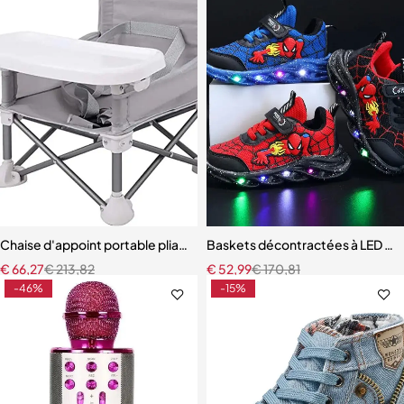
Chaise d'appoint portable pliante pour bébé
Baskets décontractées à LED pou
€
66,27
€
213,82
€
52,99
€
170,81
-46%
-15%