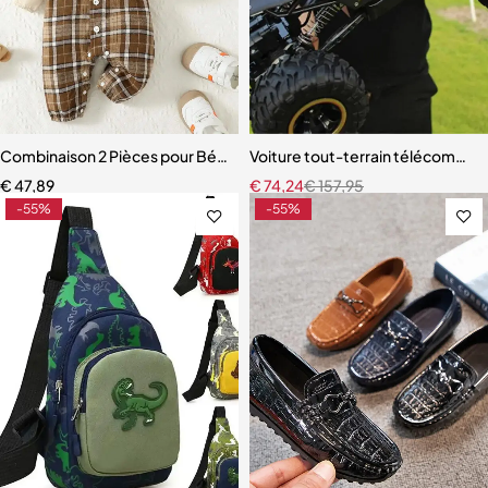
Combinaison 2 Pièces pour Bébé Garçon de 1 à 24 Mois,
Voiture tout-terrain télécommand
€
47,89
€
74,24
€
157,95
-55%
-55%