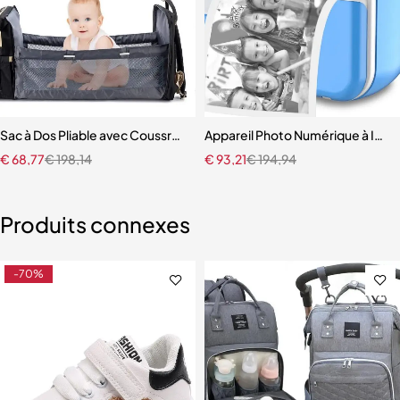
rte Sac À Dos Détachable
Sac à Dos Pliable avec Coussretours Proxy pour Bébé
Appareil Photo Numérique à Impr
€
68,77
€
198,14
€
93,21
€
194,94
Produits connexes
-70%