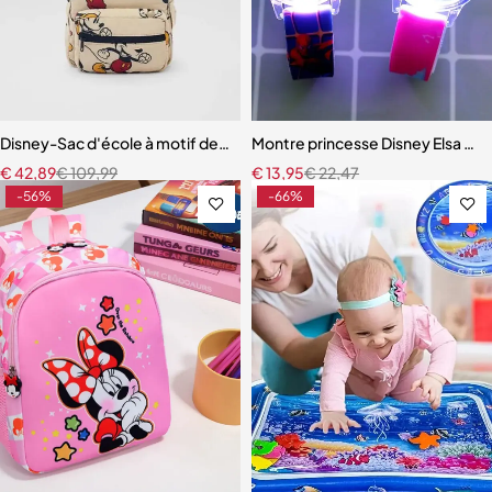
Disney-Sac d'école à motif de souris pour enfants
Montre princesse Disney Elsa pou
€
42,89
€
109,99
€
13,95
€
22,47
-56%
-66%