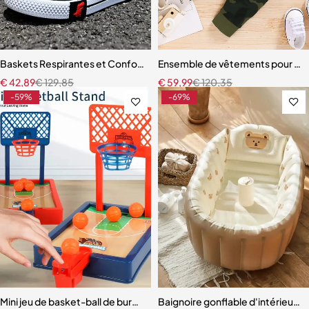
Baskets Respirantes et Confortables à Semelle Souple pour Enfant G
Ensemble de vêtements pour nou
€
42,89
€
129,85
€
59,99
€
120,35
-59%
-69%
Mini jeu de basket-ball de bureau pour l'intérieur ou l'extérieur
Baignoire gonflable d'intérieur p