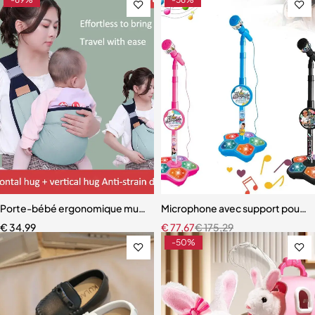
Porte-bébé ergonomique multifonctionnel quatre saisons
Microphone avec support pour e
€
34,99
€
77,67
€
175,29
-50%