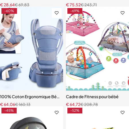
€
28,64
€
69,83
€
75,52
€
243,71
-60%
-69%
100% Coton Ergonomique Bébé Porte Sac À Dos Détachable
Cadre de Fitness pour bébé
€
64,06
€
160,13
€
64,72
€
208,78
-45%
-52%