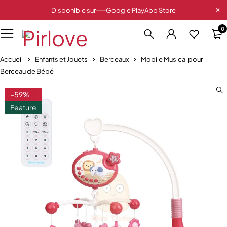
Disponible sur
Google Play
App Store
0
Accueil
Enfants et Jouets
Berceaux
Mobile Musical pour
Berceau de Bébé
-59%
Feature