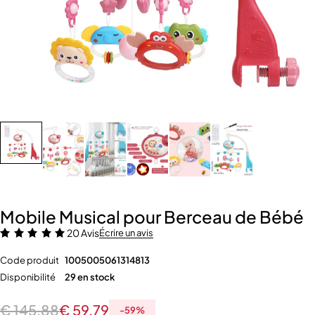
Mobile Musical pour Berceau de Bébé
20 Avis
Écrire un avis
Code produit
1005005061314813
Disponibilité
29 en stock
€
145,88
€
59,79
-
59
%