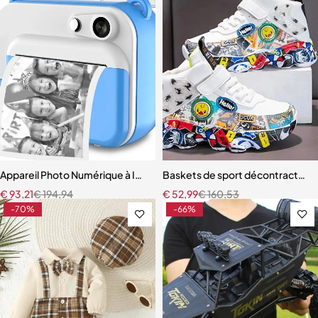
Appareil Photo Numérique à Impression Instantanée pour Enfant
Baskets de sport décontractées 
€
93,21
€
194,94
€
52,99
€
160,53
-70%
-66%