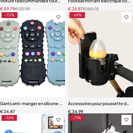
Voiture télécommandée tout-terrain pour enfants
Football flottant électrique coul
€
59,79
€
127,19
€
24,87
€
50,75
-70%
-69%
Gants anti-manger en silicone pour bébé
Accessoires pour poussette de 
€
24,87
€
34,99
-52%
-71%