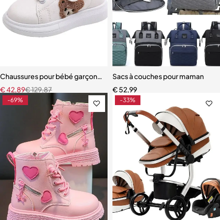
Chaussures pour bébé garçon et fille de 1 à 6 ans
Sacs à couches pour maman
€
42,89
€
129,87
€
52,99
-69%
-33%