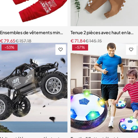
Ensembles de vêtements minces pour enfants, survêtement pour b
Tenue 2 pièces avec haut en latex
€
79,65
€
157,18
€
71,84
€
145,15
-53%
-57%