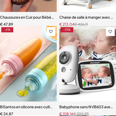
Chaussures en Cuir pour Bébé Garçon
Chaise de salle à manger avec ro
€
47,89
€
213,04
€
426,11
-4%
-51%
BiSantos en silicone avec cuillère à presser pour nouveau-né
Babyphone sans fil VB603 avec m
€
24,87
€
108,16
€
202,93