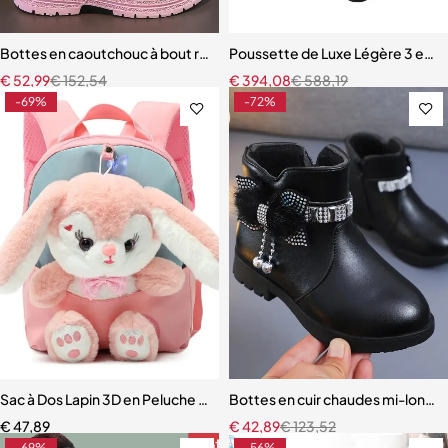
Bottes en caoutchouc à bout rond pour filles
Poussette de Luxe Légère 3 en 1
€
52,99
€
152,54
€
394,08
€
588,19
-69%
-72%
Sac à Dos Lapin 3D en Peluche pour Garçon et Fille
Bottes en cuir chaudes mi-longu
€
47,89
€
42,89
€
123,52
-69%
-56%