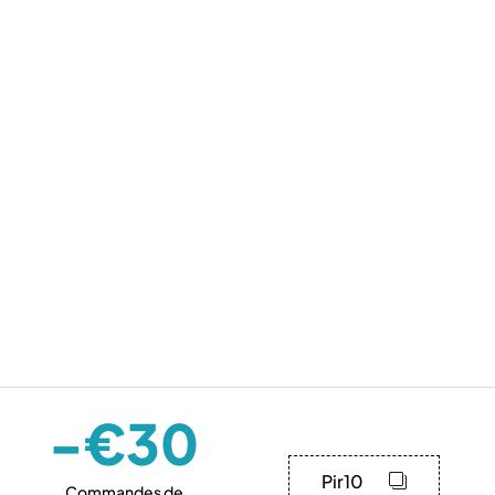
-€30
Pir10
Commandes de