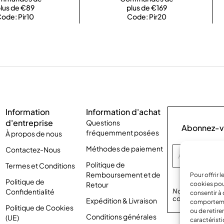
lus de €89
plus de €169
ode: Pir10
Code: Pir20
Information
Information d'achat
d'entreprise
Questions
Abonnez-vo
fréquemment posées
À propos de nous
Méthodes de paiement
Contactez-Nous
Politique de
Termes et Conditions
Remboursement et de
Pour offrir 
Politique de
Retour
cookies pou
Confidentialité
Nous respectons 
consentir à 
confidentialité
p
Expédition & Livraison
comportement
Politique de Cookies
ou de retire
Conditions générales
(UE)
caractéristi