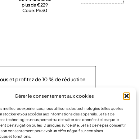
plus de €229
Code: Pir30
us et profitez de
10 % de réduction
.
Gérer le consentement aux cookies
les meilleures expériences, nous utilisons des technologies telles que les
r stocker et/ou accéder aux informations des appareils. Le fait de
votre vie privée
.
Consultez notre
politique de
ces technologies nous permettra de traiter des données telles que le
our
en savoir plus
.
 de navigation ou les ID uniques sur ce site. Le fait de ne pas consentir
r son consentement peut avoir un effet négatif sur certaines
ques et fonctions.