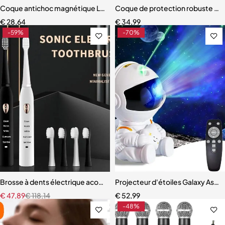
Coque antichoc magnétique Love Coussins pour Samsung
Coque de protection robuste po
€
28,64
€
34,99
-59%
-70%
Brosse à dents électrique acoustique classique
Projecteur d'étoiles Galaxy As
€
47,89
€
118,14
€
52,99
-48%