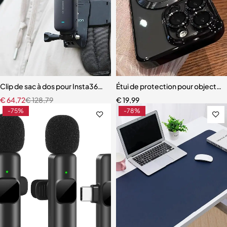
Clip de sac à dos pour Insta360 x3, pour GoPro Hero 11 10 9 caméra
Étui de protection pour objectif
€
64,72
€
128,79
€
19,99
-75%
-78%