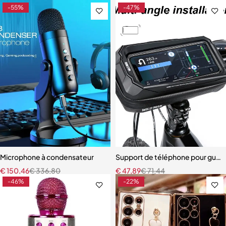
-55%
-47%
Microphone à condensateur
Support de téléphone pour guido
€
150,46
€
336,80
€
47,89
€
71,44
-46%
-22%