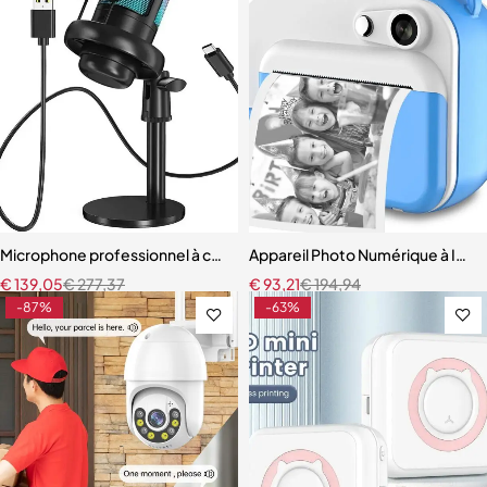
Microphone professionnel à condensateur USB
Appareil Photo Numérique à Impr
€
139,05
€
277,37
€
93,21
€
194,94
-87%
-63%