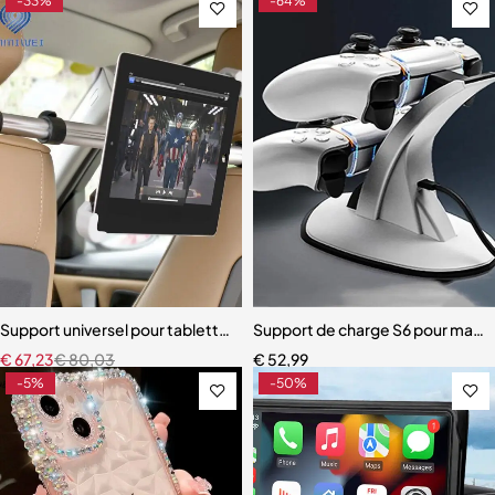
-33%
-64%
Support universel pour tablette PC 7-15 pouces, siège arrière de voi
Support de charge S6 pour mane
€
67,23
€
80,03
€
52,99
-5%
-50%