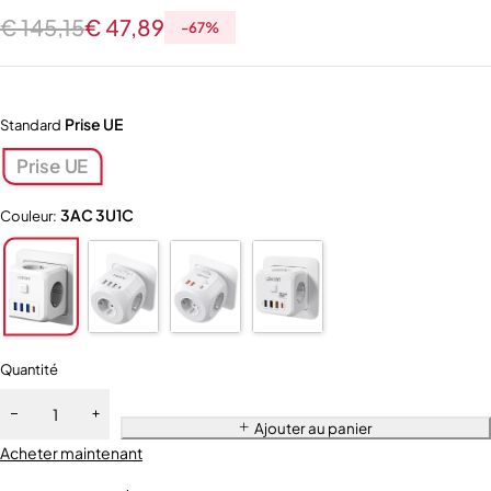
€
145,15
€
47,89
-
67
%
Prise UE
Standard
Prise UE
3AC 3U1C
Couleur:
Quantité
Ajouter au panier
Acheter maintenant