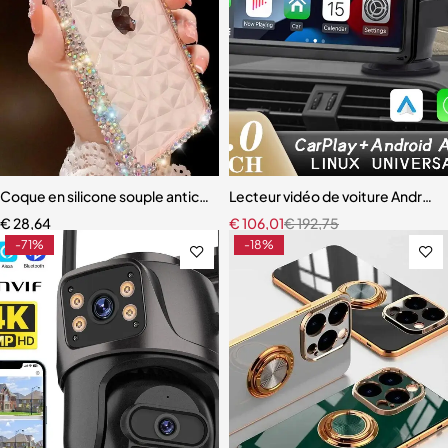
Coque en silicone souple antichoc avec paillettes de diamant pour i
Lecteur vidéo de voiture Android
€
28,64
€
106,01
€
192,75
-71%
-18%