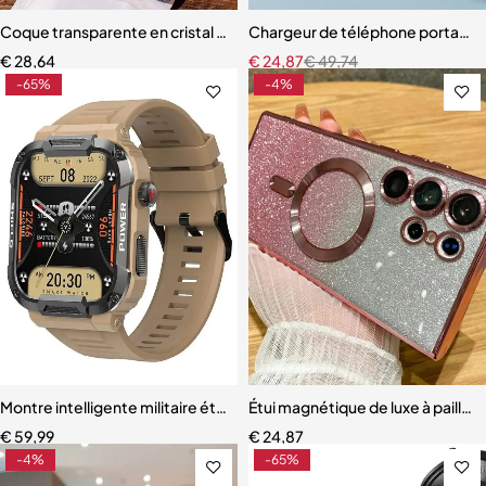
Coque transparente en cristal de diamant pour iPhone
Chargeur de téléphone portable 
€
28,64
€
24,87
€
49,74
-65%
-4%
Montre intelligente militaire étanche pour homme, appel Bluetooth
Étui magnétique de luxe à paille
€
59,99
€
24,87
-4%
-65%