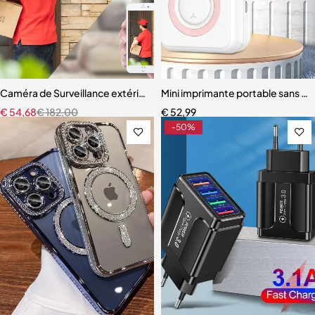
Caméra de Surveillance extérieure PTZ IP WIFI HD 3MP 5MP (Full Colo
Mini imprimante portable sans en
€
54,68
€
182,00
€
52,99
-50%