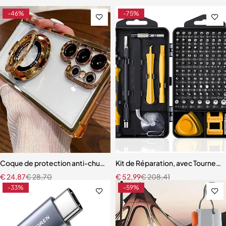
-46%
-75%
Coque de protection anti-chute à coussin d'air aux quatre coins
Kit de Réparation, avec Tournevi
€
24,87
€
28,70
€
52,99
€
208,41
-33%
-59%