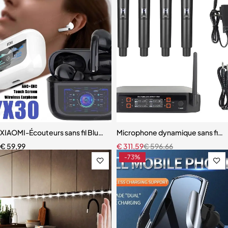
XIAOMI-Écouteurs sans fil Bluetooth YX30, casque avec micro
Microphone dynamique sans fil p
€
59,99
€
311,59
€
596,66
-73%