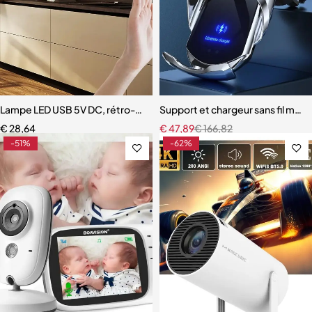
Lampe LED USB 5V DC, rétro-éclairage TV, cuisine, bande LED
Support et chargeur sans fil magn
€
28,64
€
47,89
€
166,82
-51%
-62%