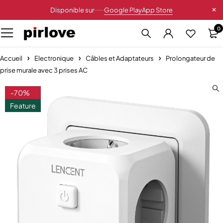
Disponible sur
Google Play
App Store
0
Accueil
Electronique
Câbles et Adaptateurs
Prolongateur de
prise murale avec 3 prises AC
-70%
Feature