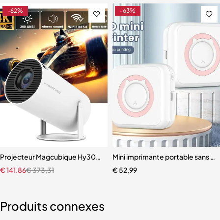
-62%
-63%
age TV, cuisine, bande LED
Projecteur Magcubique Hy300 4K Android 11 Touriste
Mini imprimante portable sans en
€
141,86
€
373,31
€
52,99
Produits connexes