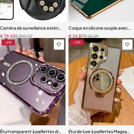
Caméra de surveillance extérieure PTZ IP WiFi HD 4K 8MP
Coque en silicone souple avec po
€
79,42
€
150,07
€
24,87
€
26,29
-6%
-4%
Étui transparent à paillettes diamant plaqué de luxe pour Samsung
Étui de luxe à paillettes Magsaf