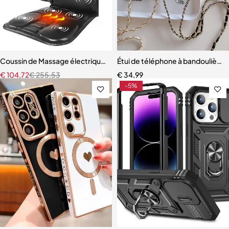
Coussin de Massage électrique du dos
Étui de téléphone à bandoulière 
€
104,72
€
255,53
€
34,99
-5%