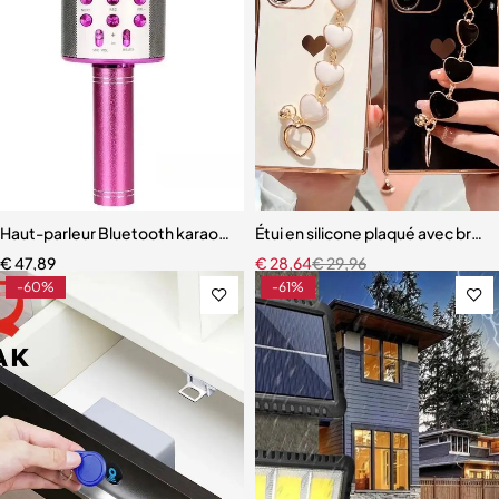
Haut-parleur Bluetooth karaoké avec microphone, changeur de voix, 
Étui en silicone plaqué avec brac
€
47,89
€
28,64
€
29,96
-60%
-61%