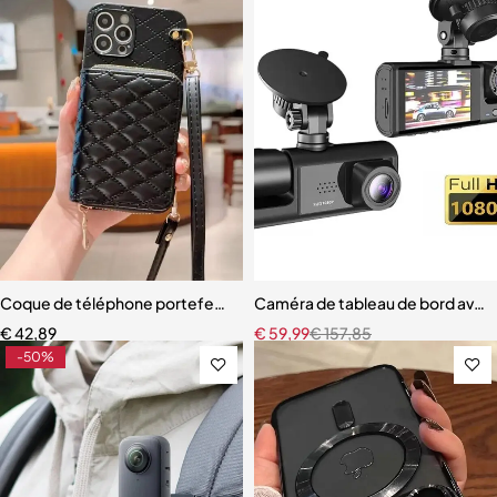
Coque de téléphone portefeuille à fermeture éclair à bandoulière
Caméra de tableau de bord avec b
€
42,89
€
59,99
€
157,85
-50%