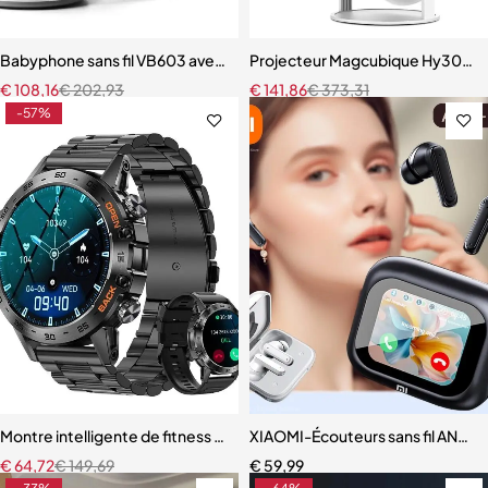
Babyphone sans fil VB603 avec moniteur vidéo LCD
Projecteur Magcubique Hy300 4K 
€
108,16
€
202,93
€
141,86
€
373,31
-57%
Montre intelligente de fitness étanche IP68 pour homme
XIAOMI-Écouteurs sans fil ANC E18
€
64,72
€
149,69
€
59,99