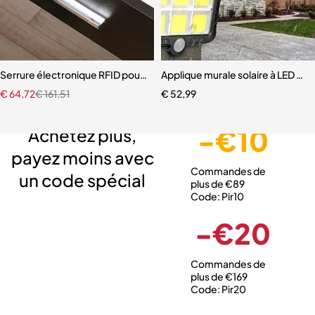
Serrure électronique RFID pour Psych d'armoire
Applique murale solaire à LED a
€
64,72
€
161,51
€
52,99
Livraison gratuite
Service client expert
Paiement sécurisé
-€10
Achetez plus,
payez moins avec
Commandes de
un code spécial
plus de €89
Code: Pir10
-€20
Commandes de
plus de €169
Code: Pir20