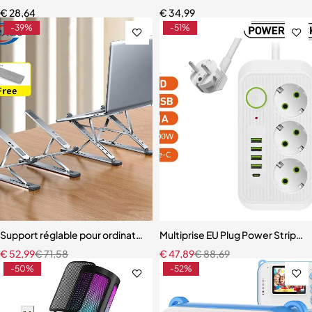
€
28,64
€
34,99
-39%
-51%
Support réglable pour ordinateur portable N8 en aluminium
Multiprise EU Plug Power Strip, c
€
52,99
€
71,58
€
47,89
€
88,69
-50%
-52%