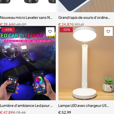
Nouveau micro Lavalier sans fil, Portable, pour enregistrement Audio
Grand tapis de souris d'ordinateu
€
28,64
€
68,09
€
24,87
€
101,61
-45%
-55%
Lumière d'ambiance Led pour pied de voiture avec USB
Lampe LED avec chargeur USB pou
€
47,89
€
78,46
€
52,99