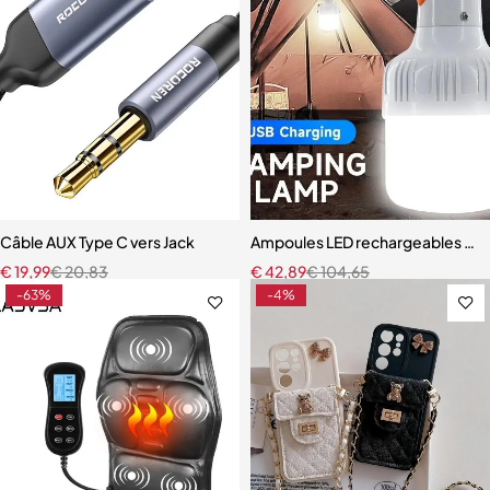
Câble AUX Type C vers Jack
Ampoules LED rechargeables par
€
19,99
€
20,83
€
42,89
€
104,65
-63%
-4%