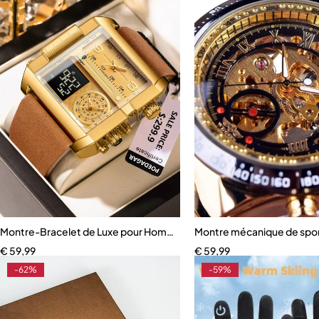
Montre-Bracelet de Luxe pour Homme, Rectangulaire, Étanche
Montre mécanique de spo
€
59,99
€
59,99
-62%
-59%