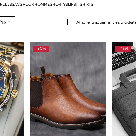
PULLS
SACS POUR HOMME
SHORTS
SLIPS
T-SHIRTS
Prix
Afficher uniquement les produit
-60%
-49%