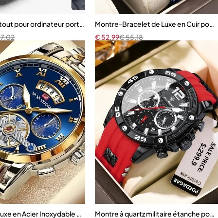
tout pour ordinateur portable
Montre-Bracelet de Luxe en Cuir pou
57,02
€
52,99
€
55,18
Luxe en Acier Inoxydable pour Homme
Montre à quartz militaire étanche po