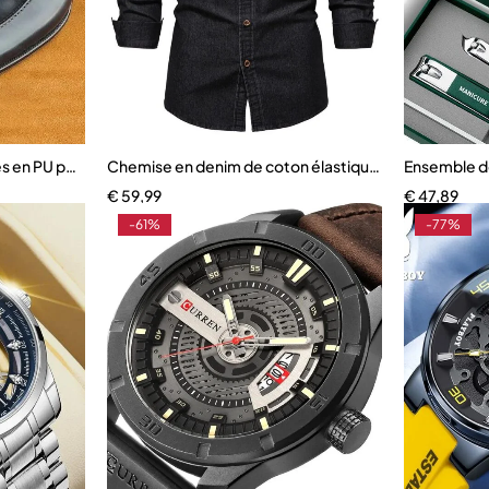
es en PU pour Homme
Chemise en denim de coton élastique pour hommes
Ensemble d
€
59,99
€
47,89
-61%
-77%