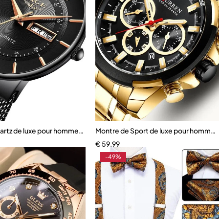
me
artz de luxe pour homme, étanche, ultra fine
Montre de Sport de luxe pour hommes
€
59,99
-49%