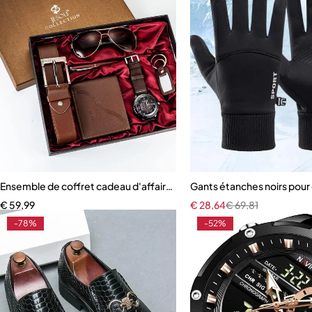
Ensemble de coffret cadeau d'affaires
Gants étanches noirs pour 
€
59,99
€
28,64
€
69,81
-78%
-52%