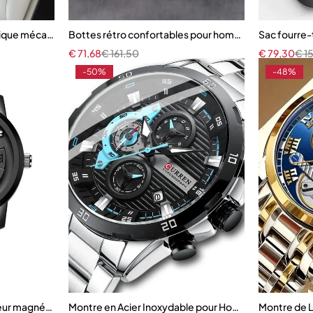
ique mécanique pour hommes
Bottes rétro confortables pour hommes
Sac fourre-
€
71,68
€
161,50
€
79,30
€
1
-50%
-48%
teur magnétique pour homme
Montre en Acier Inoxydable pour Homme
Montre de 