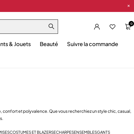
0
nts & Jouets
Beauté
Suivre la commande
nfort et polyvalence. Que vous recherchiez un style chic, casual,
s.
ISES
COSTUMES ET BLAZERS
ECHARPES
ENSEMBLES
GANTS