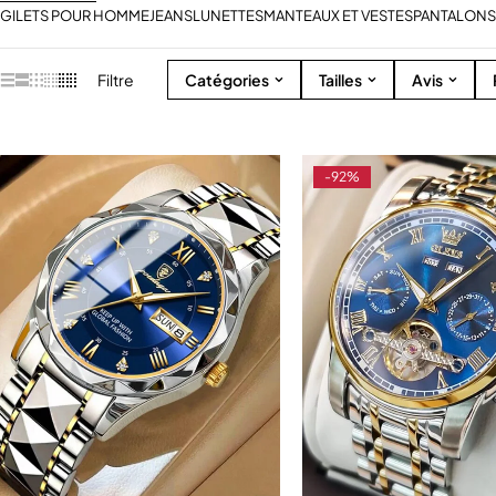
GILETS POUR HOMME
JEANS
LUNETTES
MANTEAUX ET VESTES
PANTALONS
Filtre
Catégories
Tailles
Avis
-92%