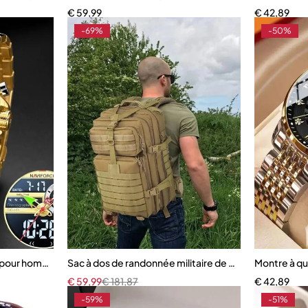
€
59,99
€
42,89
-69%
-50%
 pour hommes, haut de gamme, Original
Sac à dos de randonnée militaire de grande capacit
Montre à qu
€
59,99
€
181,87
€
42,89
-59%
-51%