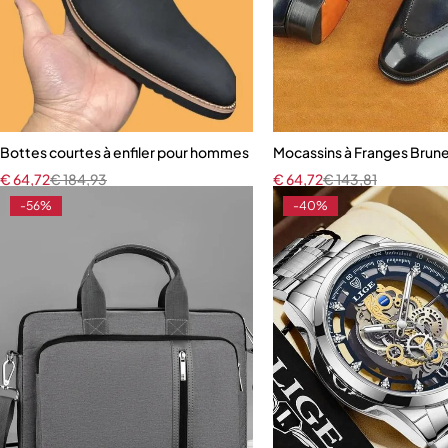
Bottes courtes à enfiler pour hommes
Mocassins à Franges Brun
€
64,72
€
184,93
€
64,72
€
143,81
-56%
-40%