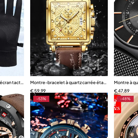
écran tactile
Montre-bracelet à quartz carrée étanche pour hom
Montre à qu
€
59,99
€
47,89
-53%
-48%