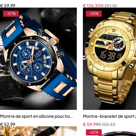
€
59,99
€
136,30
€
251,10
-57%
-55%
Montre de sport en silicone pour homme
Montre-bracelet de sport
€
52,99
€
59,99
€
123,33
-62%