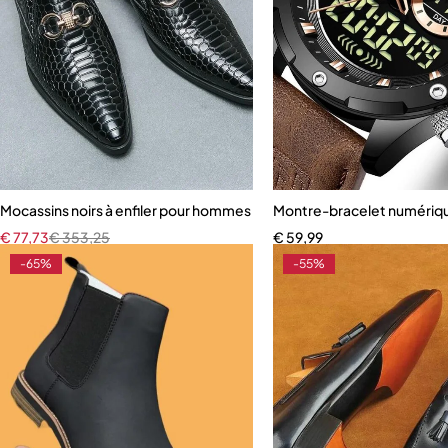
Mocassins noirs à enfiler pour hommes
Montre-bracelet numériq
€
77,73
€
353,25
€
59,99
-65%
-55%