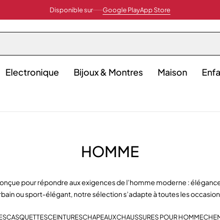
Disponible sur
Google Play
App Store
Electronique
Bijoux & Montres
Maison
Enfa
HOMME
çue pour répondre aux exigences de l’homme moderne : élégance, co
rbain ou sport-élégant, notre sélection s’adapte à toutes les occasion
ES
CASQUETTES
CEINTURES
CHAPEAUX
CHAUSSURES POUR HOMME
CHEM