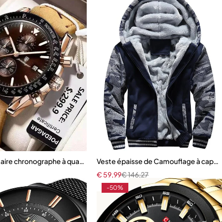
es
taire chronographe à quartz étanche pour homme
Veste épaisse de Camouflage à capu
€
59,99
€
146,27
-50%