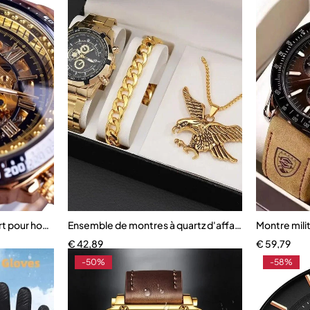
rt pour hommes
Ensemble de montres à quartz d'affaires pour homm
Montre mili
€
42,89
€
59,79
-50%
-58%