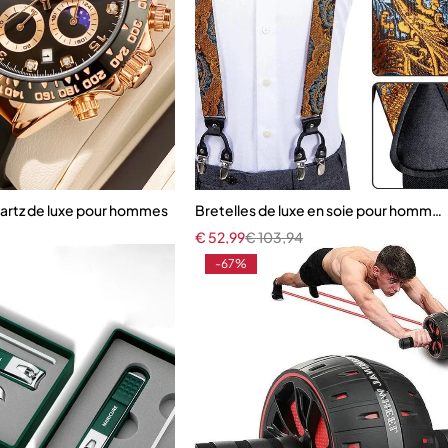
artz de luxe pour hommes
Bretelles de luxe en soie pour homme
€
52,99
€
103,94
-67%