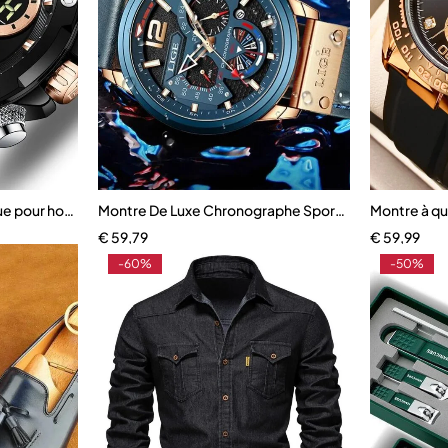
ue pour hommes
Montre De Luxe Chronographe Sport Pour Homme
Montre à qu
€
59,79
€
59,99
-60%
-50%