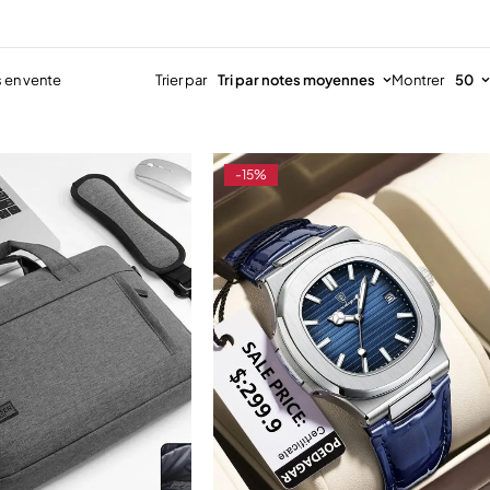
s en vente
Trier par
Tri par notes moyennes
Montrer
50
-15%