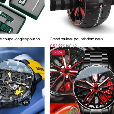
e coupe-ongles pour hommes et femmes
Grand rouleau pour abdominaux
€
52,99
€
160,69
-15%