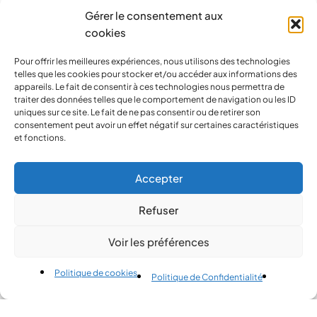
Gérer le consentement aux
cookies
Pour offrir les meilleures expériences, nous utilisons des technologies
telles que les cookies pour stocker et/ou accéder aux informations des
appareils. Le fait de consentir à ces technologies nous permettra de
traiter des données telles que le comportement de navigation ou les ID
uniques sur ce site. Le fait de ne pas consentir ou de retirer son
consentement peut avoir un effet négatif sur certaines caractéristiques
et fonctions.
contact@pirlove.com
Accepter
Refuser
Copyright 2024 © Pirlove. Tous droits réservés
Voir les préférences
Compare
(0)
Politique de cookies
Politique de Confidentialité