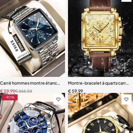
Carré hommes montre étanche lumineux chronographe calendrier h
Montre-bracelet à quartz carré
€
59,99
€
666,56
€
59,99
-90%