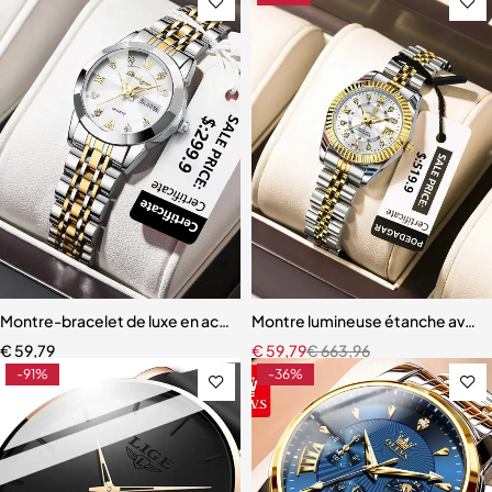
Montre-bracelet de luxe en acier inoxydable pour femme, étanche,
Montre lumineuse étanche avec
€
59,79
€
59,79
€
663,96
-91%
-36%