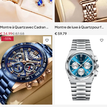
Montre à Quartz avec Cadran en Strass pour Femme
Montre de luxe à Quartz pour fe
€
34,99
€
87,58
€
59,79
-55%