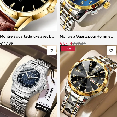
Montre à quartz de luxe avec bracelet en cuir pour homme
Montre à Quartz pour Homme, Vo
€
47,89
€
57,14
€
89,34
-49%