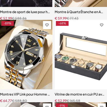
Montre de sport de luxe pour hommes, étanche et lumineuse
Montre à Quartz Étanche en Aci
€
52,99
€
588,86
€
59,99
€
77,43
-89%
-68%
Montres VIP Link pour Homme et Femme
Vitrine de montre en cuir PU avec
€
64,77
€
588,80
€
52,99
€
165,58
-91%