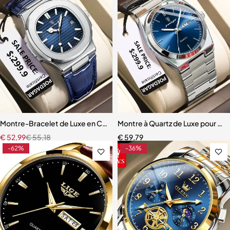
Montre-Bracelet de Luxe en Cuir pour Homme, Étanche, Shoous Da
Montre à Quartz de Luxe pour Ho
€
52,99
€
55,18
€
59,79
-62%
-36%