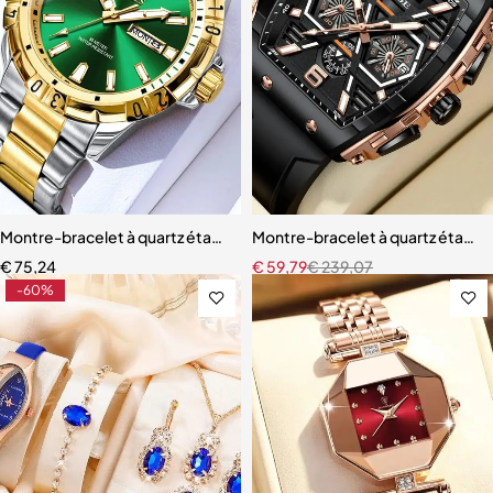
Montre-bracelet à quartz étanche pour homme, style de plongée cl
Montre-bracelet à quartz étanc
€
75,24
€
59,79
€
239,07
-60%