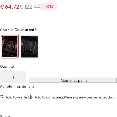
€
64,72
€
122,44
-
47
%
Couleur café
Couleur:
Quantité
Ajouter au panier
Acheter maintenant
Add to wishlist
Add to compare
Renseignez-vous sur le produit
Share
: