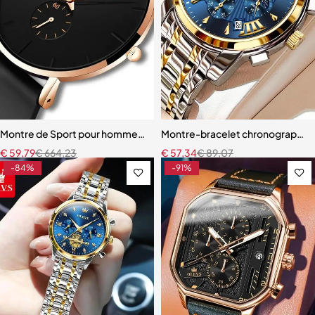
Montre de Sport pour hommes, nouvelle mode
Montre-bracelet chronographe m
€
59,79
€
664,23
€
57,34
€
89,07
-84%
-91%