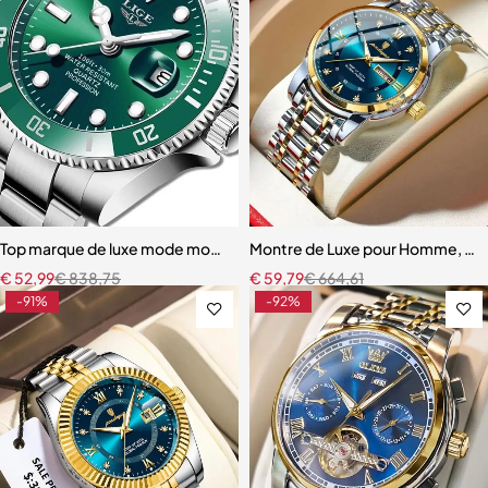
Top marque de luxe mode montre de plongée hommes
Montre de Luxe pour Homme, Él
€
52,99
€
838,75
€
59,79
€
664,61
-91%
-92%