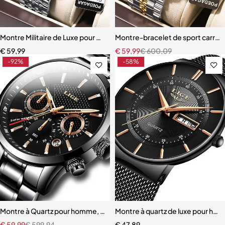
Montre Militaire de Luxe pour Homme
Montre-bracelet de sport carrée
€
59,99
€
59,99
€
600,09
-92%
-58%
Montre à Quartz pour homme, marque de luxe
Montre à quartz de luxe pour homm
€
59,99
€
599,94
€
47,89