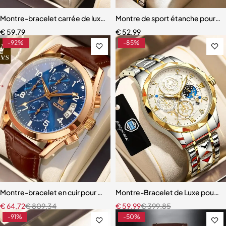
Montre-bracelet carrée de luxe pour homme
Montre de sport étanche pour 
€
59,79
€
52,99
-92%
-85%
Montre-bracelet en cuir pour homme, accessoire de luxe
Montre-Bracelet de Luxe pour 
€
64,72
€
809,34
€
59,99
€
399,85
-91%
-50%