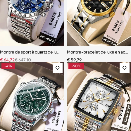
Montre de sport à quartz de luxe pour homme
Montre-bracelet de luxe en acie
€
64,72
€
647,10
€
59,79
-4%
-90%