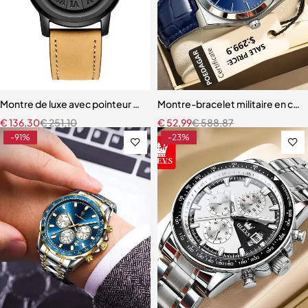
Montre de luxe avec pointeur magnétique pour homme
Montre-bracelet militaire en cui
€
136,30
€
251,10
€
52,99
€
588,87
-91%
-23%