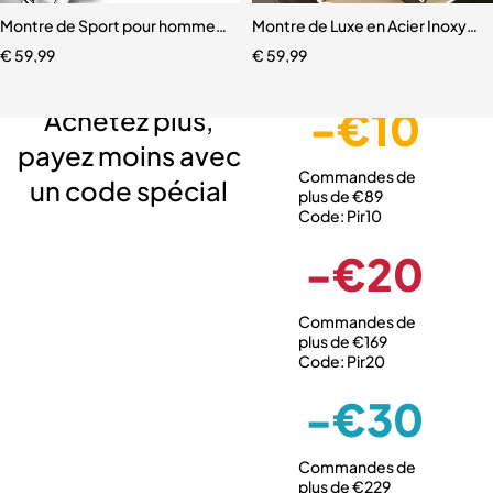
Montre de Sport pour hommes, Top marque de luxe
Montre de Luxe en Acier Inoxyda
€
59,99
€
59,99
Livraison gratuite
Service client expert
Paiement sécurisé
-€10
Achetez plus,
payez moins avec
Commandes de
un code spécial
plus de €89
Code: Pir10
-€20
Commandes de
plus de €169
Code: Pir20
-€30
Commandes de
plus de €229