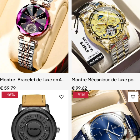
Montre-Bracelet de Luxe en Acier Inoxydable pour Femme
Montre Mécanique de Luxe pour
€
59,79
€
99,62
-46%
-91%