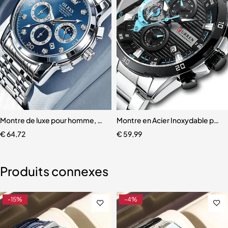
raphe
mmes, grande marque
Montre de luxe pour homme, montres-bracelets à quartz
Montre en Acier Inoxydable pou
€
64,72
€
59,99
Produits connexes
-15%
-4%