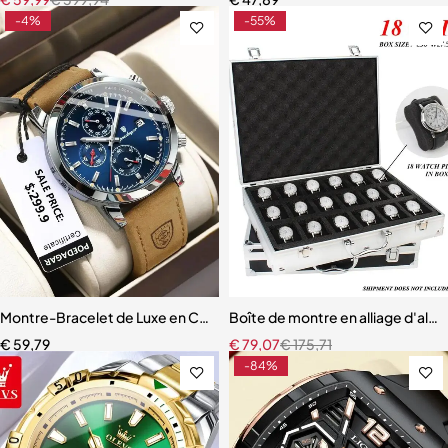
-4%
-55%
Montre-Bracelet de Luxe en Cuir pour Hommes
Boîte de montre en alliage d'alum
€
59,79
€
79,07
€
175,71
-84%