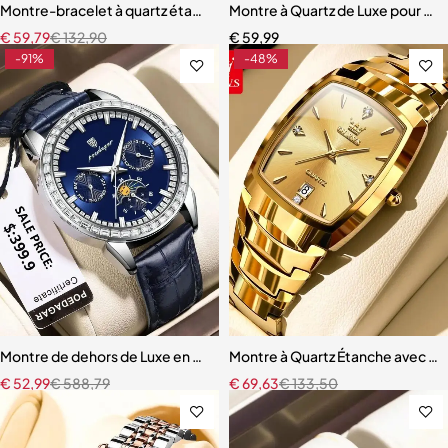
Montre-bracelet à quartz étanche pour homme, chronographe de s
Montre à Quartz de Luxe pour Hom
€
59,79
€
132,90
€
59,99
-91%
-48%
Montre de dehors de Luxe en Cuir pour Homme
Montre à Quartz Étanche avec C
€
52,99
€
588,79
€
69,63
€
133,50