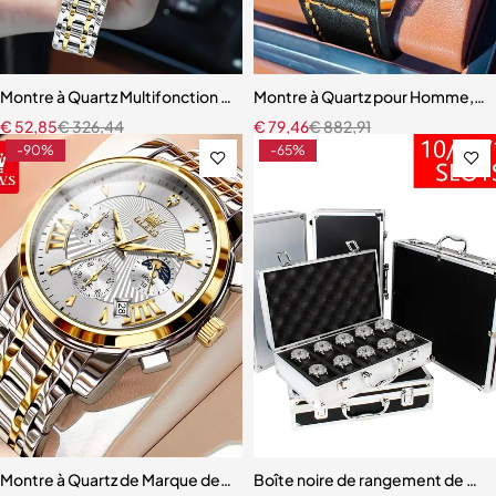
Montre à Quartz Multifonction pour Femme
Montre à Quartz pour Homme, H
€
52,85
€
326,44
€
79,46
€
882,91
-90%
-65%
Montre à Quartz de Marque de Luxe pour Homme, Chronographe Ét
Boîte noire de rangement de mont