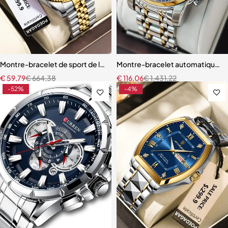
Montre-bracelet de sport de luxe pour homme, Reloj + boîte
Montre-bracelet automatique 
€
59,79
€
664,38
€
116,06
€
1.431,22
-52%
-4%