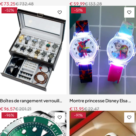
€
73,25
€
732,48
€
59,99
€
133,28
-52%
-51%
Boîtes de rangement verrouillables en cuir PU pour montres
Montre princesse Disney Elsa pou
€
96,57
€
201,21
€
13,95
€
22,47
-96%
-91%