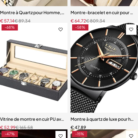
Montre à Quartz pour Homme, Volant Gravé
Montre-bracelet en cuir pour ho
€
57,14
€
89,34
€
64,72
€
809,34
-68%
-58%
Vitrine de montre en cuir PU avec dessus en verre
Montre à quartz de luxe pour homm
€
52,99
€
165,58
€
47,89
-47%
-15%