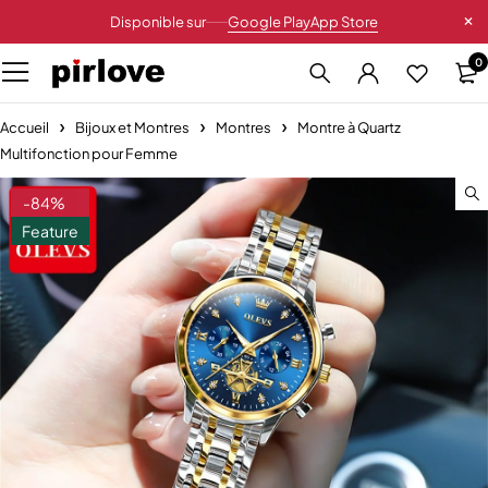
Disponible sur
Google Play
App Store
0
Accueil
Bijoux et Montres
Montres
Montre à Quartz
Multifonction pour Femme
-84%
Feature