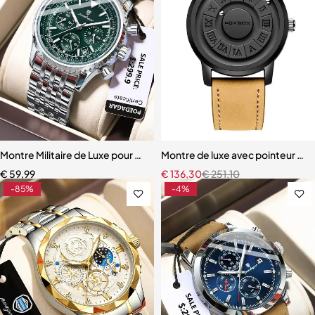
Montre Militaire de Luxe pour Homme
Montre de luxe avec pointeur m
€
59,99
€
136,30
€
251,10
-85%
-4%