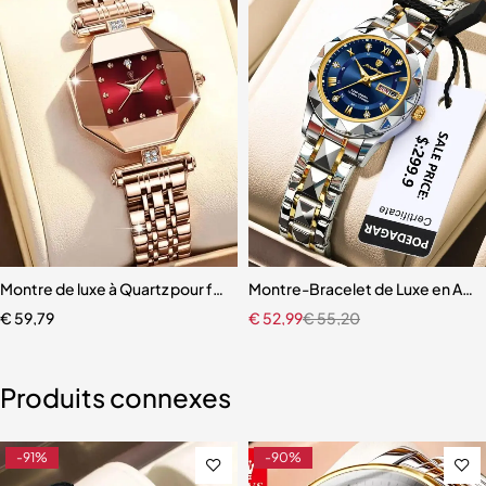
inoxydable pour femme, étanche, date, semaine
Montre de luxe à Quartz pour femme haute qualité
Montre-Bracelet de Luxe en Aci
€
59,79
€
52,99
€
55,20
Produits connexes
-91%
-90%