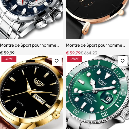
Montre de Sport pour hommes, Top marque de luxe
Montre de Sport pour hommes, 
€
59,99
€
59,79
€
664,23
-62%
-96%