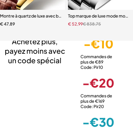
Montre à quartz de luxe avec bracelet en cuir pour homme
Top marque de luxe mode montr
€
47,89
€
52,99
€
838,75
Livraison gratuite
Service client expert
Paiement sécurisé
-€10
Achetez plus,
payez moins avec
Commandes de
un code spécial
plus de €89
Code: Pir10
-€20
Commandes de
plus de €169
Code: Pir20
-€30