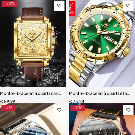
-50%
Montre-bracelet à quartz carrée étanche pour homme
Montre-bracelet à quartz étanch
€
59,99
€
75,24
-4%
-91%