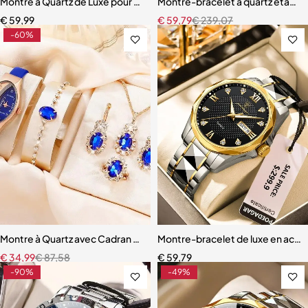
Montre à Quartz de Luxe pour Homme, dehors, Militaire
Montre-bracelet à quartz étanc
€
59,99
€
59,79
€
239,07
-60%
Montre à Quartz avec Cadran en Strass pour Femme
Montre-bracelet de luxe en acie
€
34,99
€
87,58
€
59,79
-90%
-49%