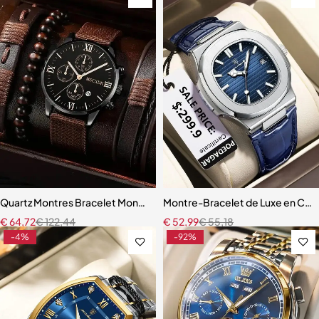
Quartz Montres Bracelet Montre Ensemble Pour Hommes D'affaires
Montre-Bracelet de Luxe en Cui
€
64,72
€
122,44
€
52,99
€
55,18
-4%
-92%