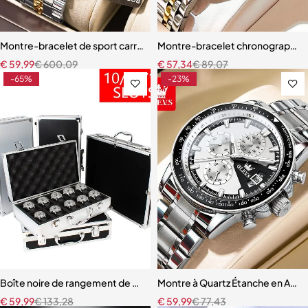
Montre-bracelet de sport carrée de luxe pour homme
Montre-bracelet chronographe m
€
59,99
€
600,09
€
57,34
€
89,07
-65%
-23%
Boîte noire de rangement de montre en alliage d'aluminium
Montre à Quartz Étanche en Aci
€
59,99
€
133,28
€
59,99
€
77,43