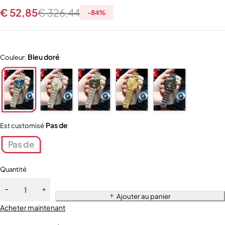
€
52,85
€
326,44
-
84
%
Bleu doré
Couleur:
Pas de
Est customisé
Pas de
Quantité
Ajouter au panier
Acheter maintenant