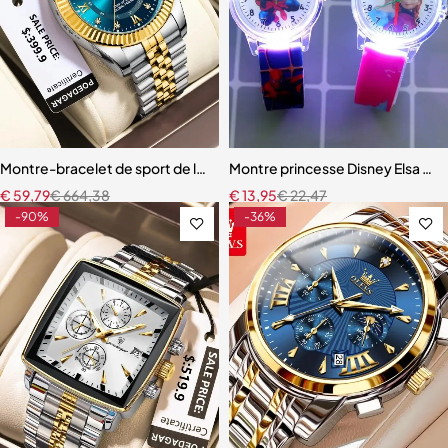
Montre-bracelet de sport de luxe pour homme, Reloj + boîte
Montre princesse Disney Elsa pou
€
59,79
€
664,38
€
13,95
€
22,47
-90%
-36%