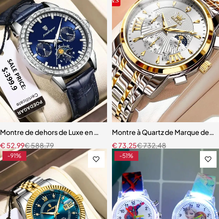
Montre de dehors de Luxe en Cuir pour Homme
Montre à Quartz de Marque de 
€
52,99
€
588,79
€
73,25
€
732,48
-91%
-51%