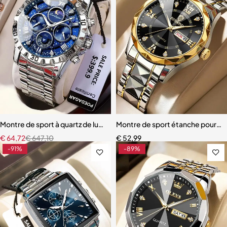
Montre de sport à quartz de luxe pour homme
Montre de sport étanche pour 
€
64,72
€
647,10
€
52,99
-91%
-89%