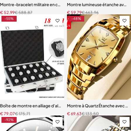
Montre-bracelet militaire en cuir pour homme
Montre lumineuse étanche avec
€
52,99
€
588,87
€
59,79
€
663,96
-55%
-48%
Boîte de montre en alliage d'aluminium de qualité supérieure
Montre à Quartz Étanche avec C
€
79,07
€
175,71
€
69,63
€
133,50
-92%