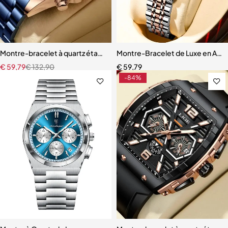
Montre-bracelet à quartz étanche pour homme, chronographe de s
Montre-Bracelet de Luxe en Aci
€
59,79
€
132,90
€
59,79
-84%