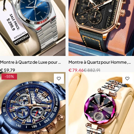
Montre à Quartz de Luxe pour Homme, Étanche, en Acier Inoxydable
Montre à Quartz pour Homme, H
€
59,79
€
79,46
€
882,91
-55%