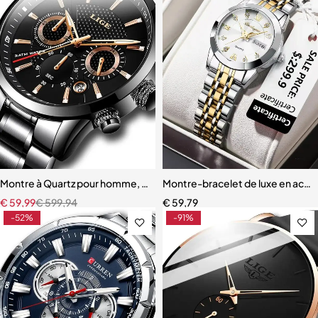
Montre à Quartz pour homme, marque de luxe
Montre-bracelet de luxe en acie
€
59,99
€
599,94
€
59,79
-52%
-91%