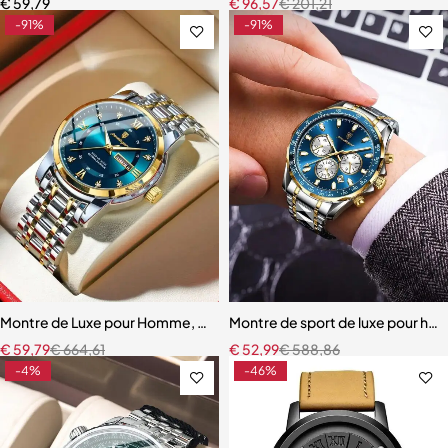
€
59,79
€
96,57
€
201,21
-91%
-91%
Montre de Luxe pour Homme, Élégante
Montre de sport de luxe pour ho
€
59,79
€
664,61
€
52,99
€
588,86
-4%
-46%