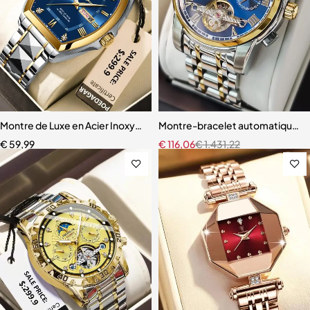
Montre de Luxe en Acier Inoxydable pour Homme, Étanche, Boîtier 
Montre-bracelet automatique 
€
59,99
€
116,06
€
1.431,22