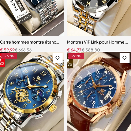
Carré hommes montre étanche lumineux chronographe calendrier h
Montres VIP Link pour Homme e
€
59,99
€
666,56
€
64,77
€
588,80
-36%
-92%