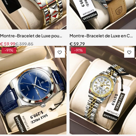
Montre-Bracelet de Luxe pour Homme, Chronographe Shoe
Montre-Bracelet de Luxe en Cui
€
59,99
€
399,85
€
59,79
-91%
-91%