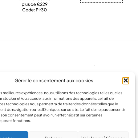
plus de €229
Code: Pir30
us et profitez de
10 % de réduction
.
Gérer le consentement aux cookies
les meilleures expériences, nous utilisons des technologies telles que les
r stocker et/ou accéder aux informations des appareils. Le fait de
ces technologies nous permettra de traiter des données telles que le
 de navigation ou les ID uniques sur ce site. Le fait de ne pas consentir
r son consentement peut avoir un effet négatif sur certaines
votre vie privée
.
Consultez notre
politique de
ques et fonctions.
our
en savoir plus
.