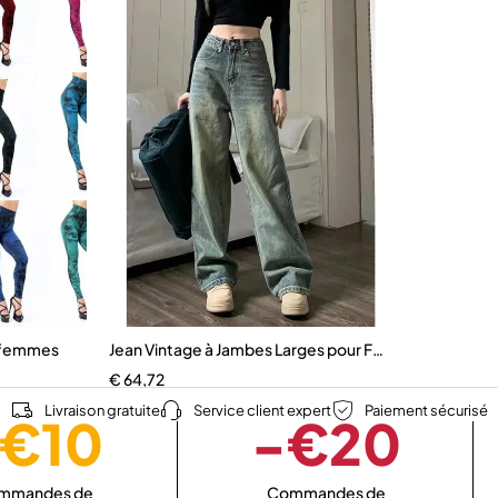
r femmes
Jean Vintage à Jambes Larges pour Femme
€
64,72
Livraison gratuite
Service client expert
Paiement sécurisé
€10
-€20
mmandes de
Commandes de