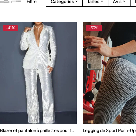
Filtre
Catégories
Tailles
Avis
-41%
-53%
Blazer et pantalon à paillettes pour femmes
Legging de Sport Push-U