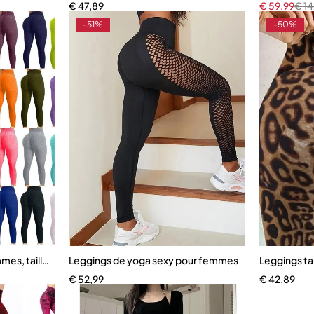
€
47,89
€
59,99
€
14
-51%
-50%
mes, taille haute
Leggings de yoga sexy pour femmes
Leggings ta
€
52,99
€
42,89