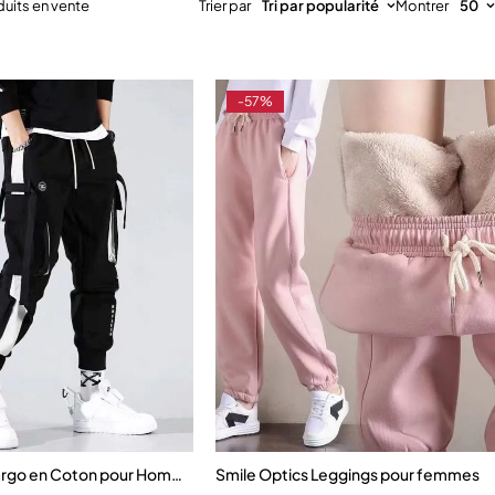
duits en vente
Trier par
Tri par popularité
Montrer
50
-57%
s
argo en Coton pour Homme et Femme
Smile Optics Leggings pour femmes