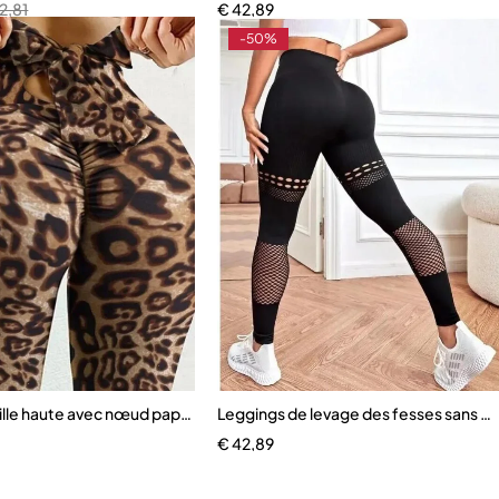
2,81
€
42,89
-50%
ille haute avec nœud papillon pour femme
Leggings de levage des fesses sans 
€
42,89