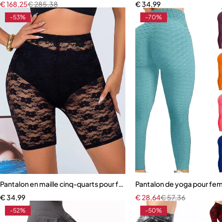
€
168,25
€
285,38
€
34,99
-53%
-70%
Pantalon en maille cinq-quarts pour femme, pantalon slim
Pantalon de yoga pour fem
€
34,99
€
28,64
€
57,36
-52%
-50%