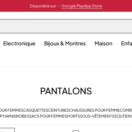
Disponible sur
Google Play
App Store
Electronique
Bijoux & Montres
Maison
Enfa
PANTALONS
POUR FEMMES
CASQUETTES
CEINTURES
CHAUSSURES POUR FEMME
COMB
PYJAMAS
ROBES
SACS POUR FEMME
SHORTS
SOUS-VÊTEMENTS
SOUTIEN