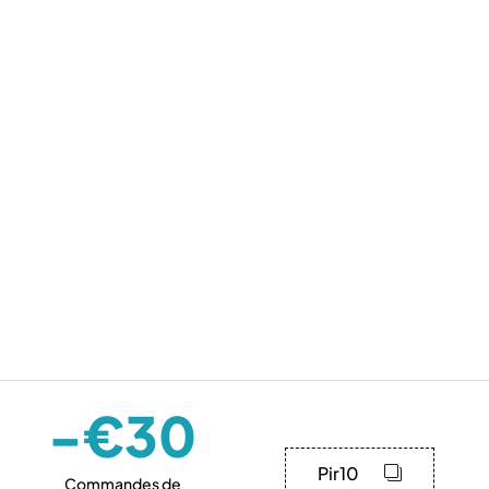
-€30
Pir10
Commandes de