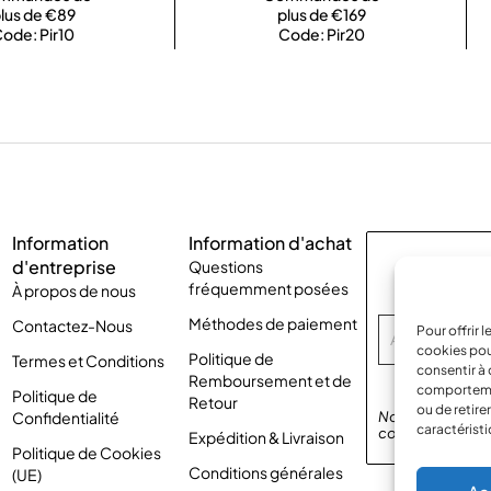
lus de €89
plus de €169
ode: Pir10
Code: Pir20
Information
Information d'achat
d'entreprise
Questions
Abonnez-vo
fréquemment posées
À propos de nous
Méthodes de paiement
Contactez-Nous
Pour offrir 
cookies pou
Politique de
Termes et Conditions
consentir à 
Remboursement et de
comportement
Politique de
Retour
ou de retire
Confidentialité
Nous respectons 
caractéristi
confidentialité
p
Expédition & Livraison
Politique de Cookies
Conditions générales
(UE)