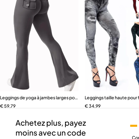
Leggings de yoga à jambes larges pour femmes
Leggings taille haute pou
€
59,79
€
34,99
-
Achetez plus, payez
moins avec un code
Co