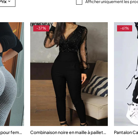
Prix
Afficher uniquement les pro
-37%
-61%
p pour femme
Combinaison noire en maille à paillettes pour femme
Pantalon C