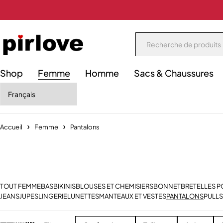
Shop
Femme
Homme
Sacs & Chaussures
Accueil
Femme
Pantalons
TOUT FEMME
BAS
BIKINIS
BLOUSES ET CHEMISIERS
BONNET
BRETELLES 
JEANS
JUPES
LINGERIE
LUNETTES
MANTEAUX ET VESTES
PANTALONS
PULLS