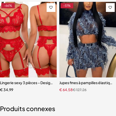
-66%
-51%
ture Éclair Latérale pour Femme
Lingerie sexy 3 pièces – Design transparent, finition élégante, série 7
Jupes fines à pampilles élastiqu
€
34,99
€
64,58
€
127,26
Produits connexes