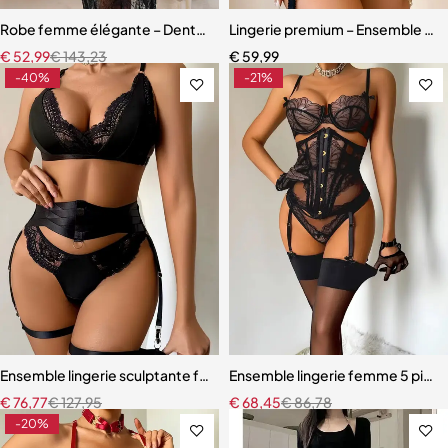
Robe femme élégante – Dentelle raffinée avec bretelles et coupe s
Lingerie premium – Ensemble scul
€
52,99
€
143,23
€
59,99
-40%
-21%
Ensemble lingerie sculptante femme – Dentelle raffinée avec bretel
Ensemble lingerie femme 5 pièces
€
76,77
€
127,95
€
68,45
€
86,78
-20%