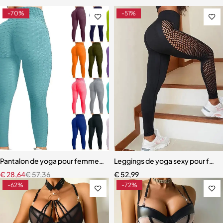
-70%
-51%
Pantalon de yoga pour femmes, taille haute
Leggings de yoga sexy pour fe
€
28,64
€
57,36
€
52,99
-62%
-72%