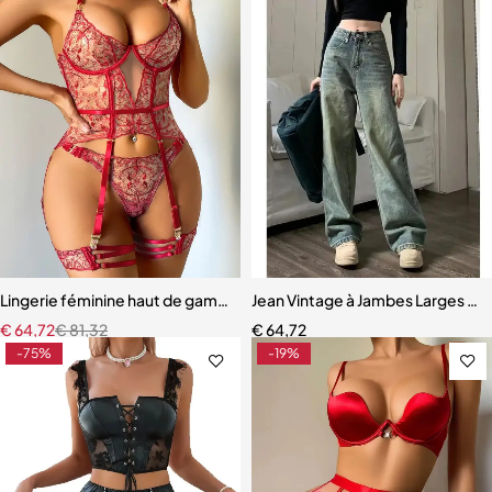
Lingerie féminine haut de gamme – Soutien-gorge et culotte en mail
Jean Vintage à Jambes Larges p
€
64,72
€
81,32
€
64,72
-75%
-19%