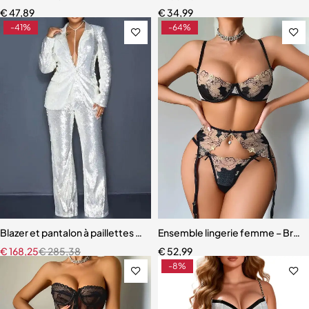
€
47,89
€
34,99
-41%
-64%
Blazer et pantalon à paillettes pour femmes
Ensemble lingerie femme – Broder
€
168,25
€
285,38
€
52,99
-8%