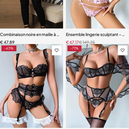
Combinaison noire en maille à paillettes pour femmes
Ensemble lingerie sculptant – Taill
€
47,89
€
67,17
€
149,25
-63%
-71%