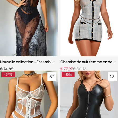
Nouvelle collection – Ensemble lingerie 3 pièces élégant et moderne
Chemise de nuit femme en dentell
€
74,85
€
77,97
€
80,76
-67%
-15%