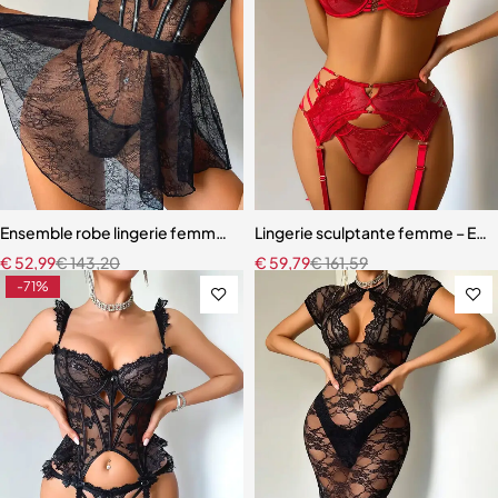
Ensemble robe lingerie femme – Dentelle française avec effet push
Lingerie sculptante femme – Ense
€
52,99
€
143,20
€
59,79
€
161,59
-71%