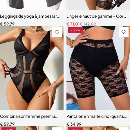
Leggings de yoga à jambes larges pour femmes
Lingerie haut de gamme – Corset 
€
59,79
€
71,01
€
142,02
-53%
Combinaison femme premium – Design moderne avec effet galbant
Pantalon en maille cinq-quarts p
€
59,79
€
34,99