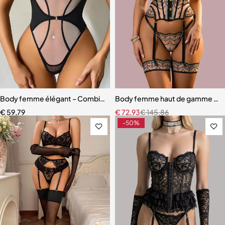
Body femme élégant – Combinaison avec empiècements en maille r
Body femme haut de gamme – Linge
€
59,79
€
72,93
€
145,86
-50%