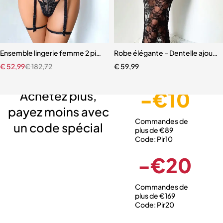
Ensemble lingerie femme 2 pièces – Dentelle à cils et broderie motif
Robe élégante – Dentelle ajourée
€
52,99
€
182,72
€
59,99
Livraison gratuite
Service client expert
Paiement sécurisé
-€10
Achetez plus,
payez moins avec
Commandes de
un code spécial
plus de €89
Code: Pir10
-€20
Commandes de
plus de €169
Code: Pir20