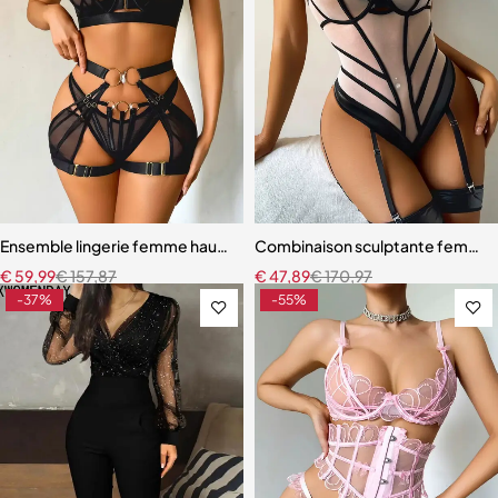
Ensemble lingerie femme haut de gamme – Design exclusif avec san
Combinaison sculptante femme – M
€
59,99
€
157,87
€
47,89
€
170,97
-37%
-55%