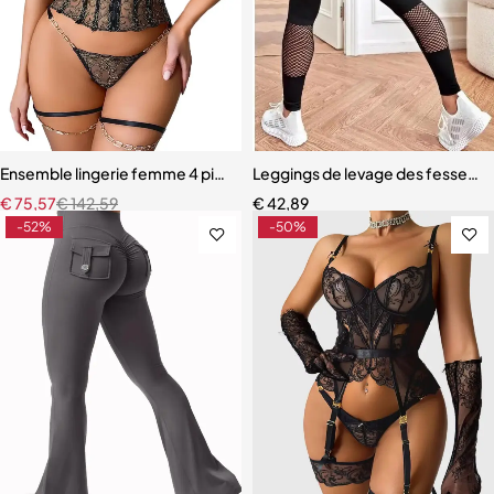
Ensemble lingerie femme 4 pièces – Broderie raffinée et chaînes mé
Leggings de levage des fesses s
€
75,57
€
142,59
€
42,89
-52%
-50%