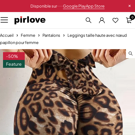
Disponible sur
Google Play
App Store
0
Accueil
Femme
Pantalons
Leggings taille haute avec nœud
papillon pour femme
-50%
Feature