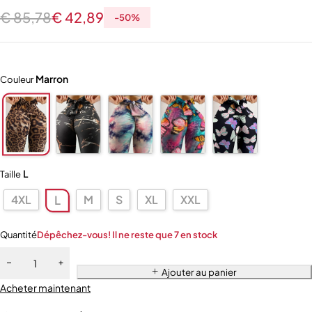
€
85,78
€
42,89
-
50
%
Marron
Couleur
L
Taille
4XL
M
S
XL
XXL
L
Quantité
Dépêchez-vous! Il ne reste que 7 en stock
Ajouter au panier
Acheter maintenant