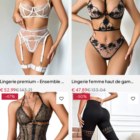
Lingerie premium – Ensemble en broderie florale avec soutien-gorg
Lingerie femme haut de gamme –
€
52,99
€
143,21
€
47,89
€
133,04
-47%
-50%