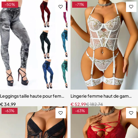
-50%
-71%
Leggings taille haute pour femmes
Lingerie femme haut de gamme – 
€
34,99
€
52,99
€
182,74
-63%
-63%