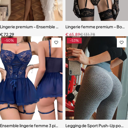
Lingerie premium – Ensemble en dentelle brodée avec porte-jarretell
Lingerie femme premium – Body en
€
72,29
€
65,89
€
131,78
-50%
-53%
Ensemble lingerie femme 3 pièces – Soutien-gorge, culotte et porte
Legging de Sport Push-Up pour