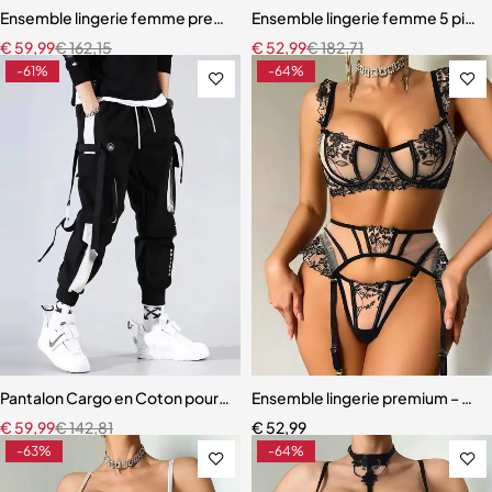
Ensemble lingerie femme premium – Broderie artisanale, strass et jar
Ensemble lingerie femme 5 pièces 
€
59,99
€
162,15
€
52,99
€
182,71
-61%
-64%
Pantalon Cargo en Coton pour Homme et Femme
Ensemble lingerie premium – Dente
€
59,99
€
142,81
€
52,99
-63%
-64%