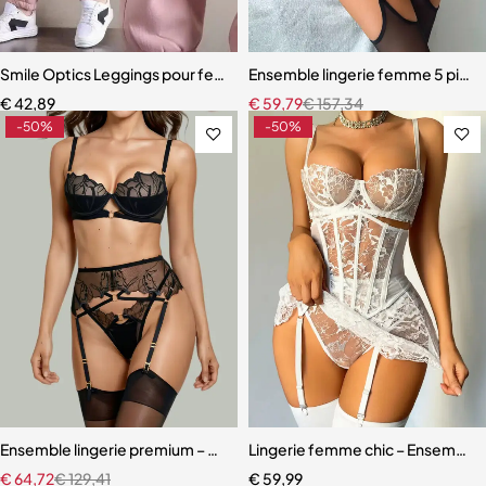
Smile Optics Leggings pour femmes
Ensemble lingerie femme 5 pièces
€
42,89
€
59,79
€
157,34
-50%
-50%
Ensemble lingerie premium – Bas, soutien-gorge et accessoires asso
Lingerie femme chic – Ensemble c
€
64,72
€
129,41
€
59,99