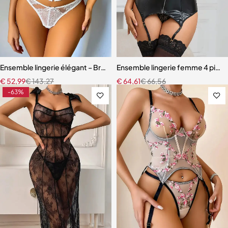
Ensemble lingerie élégant – Bretelles réglables et dentelle raffinée
Ensemble lingerie femme 4 pièces 
€
52,99
€
143,27
€
64,61
€
66,56
-63%