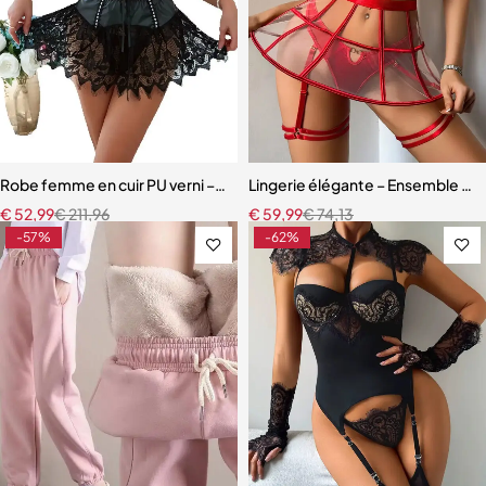
Robe femme en cuir PU verni – Dentelle à cils et détails à œillets
Lingerie élégante – Ensemble ave
€
52,99
€
211,96
€
59,99
€
74,13
-57%
-62%