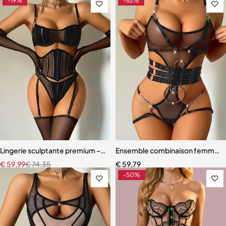
-19%
-62%
Lingerie sculptante premium – Ensemble cinq pièces en maille ultra-
Ensemble combinaison femme – Ma
€
59,99
€
74,35
€
59,79
-50%