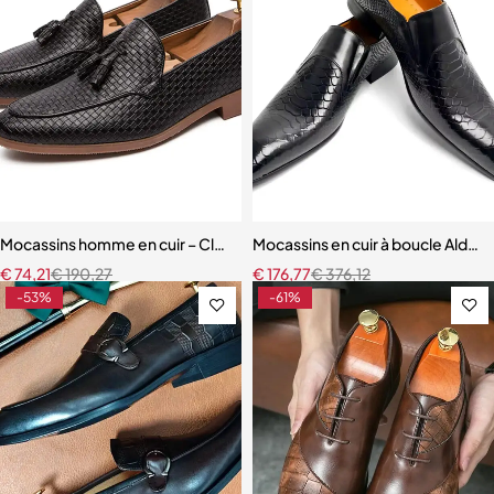
Mocassins homme en cuir – Classiques à pompons, confortables et 
Mocassins en cuir à boucle Ald-
€
74,21
€
190,27
€
176,77
€
376,12
-53%
-61%