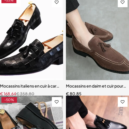
-53%
Mocassins italiens en cuir à carreaux pour hommes
Mocassins en daim et cuir pour 
€
168,64
€
358,80
€
80,85
-50%