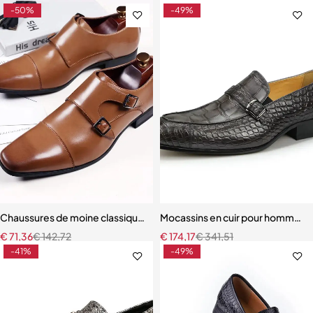
-50%
-49%
Chaussures de moine classiques pour hommes
Mocassins en cuir pour hommes 
€
71,36
€
142,72
€
174,17
€
341,51
-41%
-49%