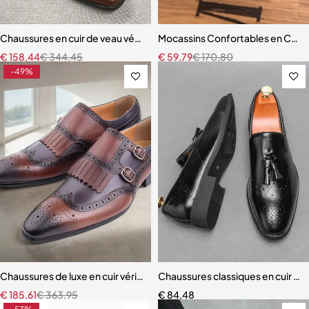
Chaussures en cuir de veau véritable imprimé alligator pour hommes
Mocassins Confortables en Cuir
€
158,44
€
344,45
€
59,79
€
170,80
-49%
Chaussures de luxe en cuir véritable à lacets pour hommes mocassins 
Chaussures classiques en cuir à 
€
185,61
€
363,95
€
84,48