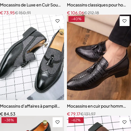
Mocassins de Luxe en Cuir Souple pour Homme
Mocassins classiques pour hom
€
73,95
€
150,91
€
106,06
€
212,18
-40%
Mocassins d'affaires à pampilles pour hommes
Mocassins en cuir pour hommes, 
€
84,53
€
79,17
€
131,97
-38%
-62%