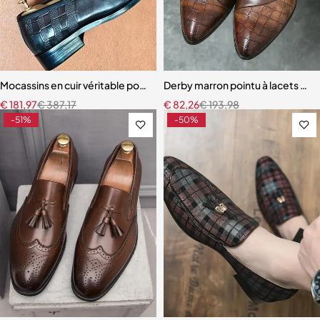
Mocassins en cuir véritable pour hommes, chaussures provoqué, noir
Derby marron pointu à lacets p
€
181,97
€
387,17
€
82,26
€
193,98
-51%
-50%