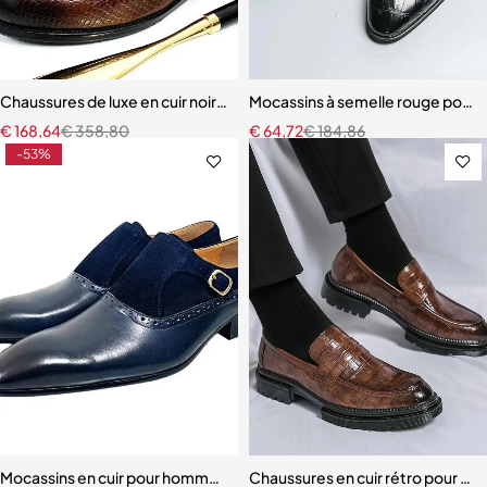
Chaussures de luxe en cuir noir pour hommes, mocassins à bascule à
Mocassins à semelle rouge pour
€
168,64
€
358,80
€
64,72
€
184,86
-53%
Mocassins en cuir pour hommes, chaussures provoqué
Chaussures en cuir rétro pour h