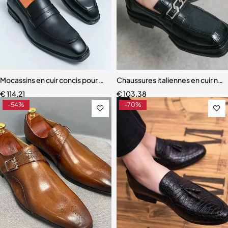
Mocassins en cuir concis pour hommes
Chaussures italiennes en cuir no
€
114,21
€
103,38
-54%
-70%