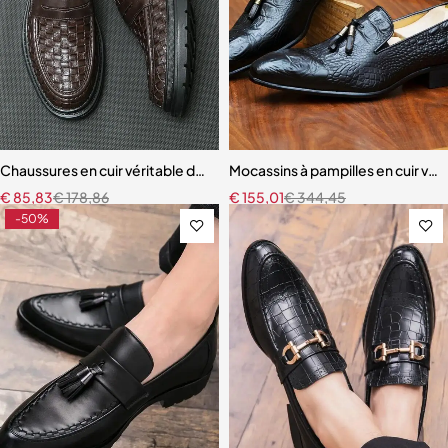
Chaussures en cuir véritable de style britannique pour hommes
Mocassins à pampilles en cuir vé
€
85,83
€
178,86
€
155,01
€
344,45
-50%