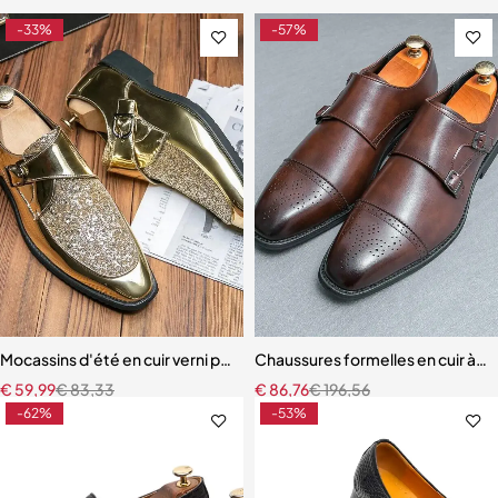
-33%
-57%
Mocassins d'été en cuir verni pour homme
Chaussures formelles en cuir à 
€
59,99
€
83,33
€
86,76
€
196,56
-62%
-53%