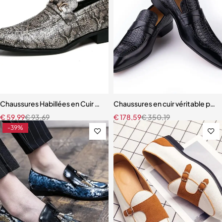
Chaussures Habillées en Cuir pour Homme, Mocassins de Marque de
Chaussures en cuir véritable pour
€
59,99
€
93,69
€
178,59
€
350,19
-39%