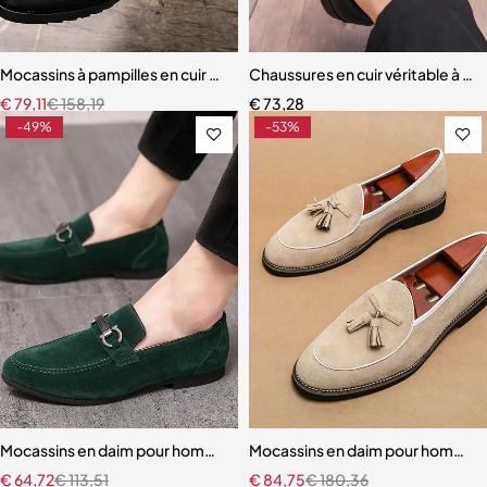
Mocassins à pampilles en cuir pour hommes
Chaussures en cuir véritable à b
€
79,11
€
158,19
€
73,28
-49%
-53%
Mocassins en daim pour hommes
Mocassins en daim pour hommes,
€
64,72
€
113,51
€
84,75
€
180,36