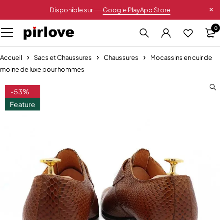
Disponible sur
Google Play
App Store
0
Accueil
Sacs et Chaussures
Chaussures
Mocassins en cuir de
moine de luxe pour hommes
-53%
Feature