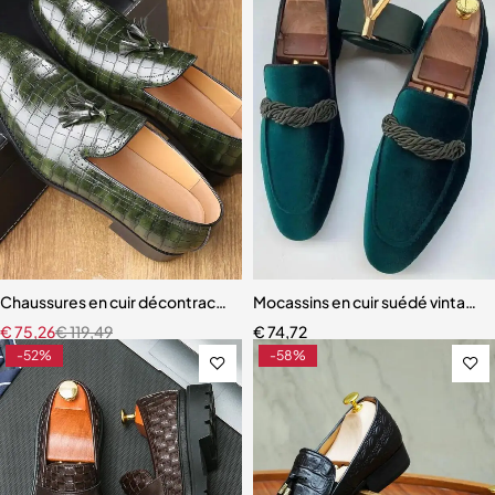
Chaussures en cuir décontractées vintage de style japonais pour 
Mocassins en cuir suédé vintag
€
75,26
€
119,49
€
74,72
-52%
-58%