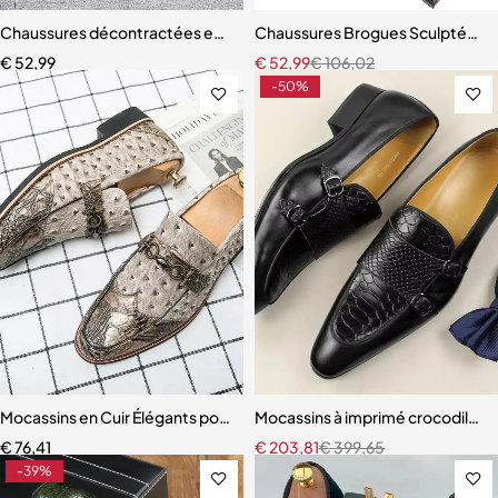
Chaussures décontractées en cuir souple pour hommes
Chaussures Brogues Sculptées
€
52,99
€
52,99
€
106,02
-50%
Mocassins en Cuir Élégants pour Homme
Mocassins à imprimé crocodile p
€
76,41
€
203,81
€
399,65
-39%