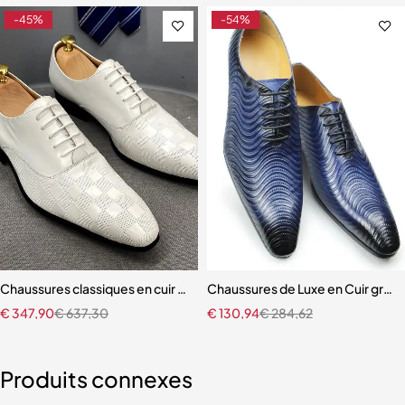
-45%
-54%
hommes
Chaussures classiques en cuir véritable pour hommes
Chaussures de Luxe en Cuir gro
€
347,90
€
637,30
€
130,94
€
284,62
Produits connexes