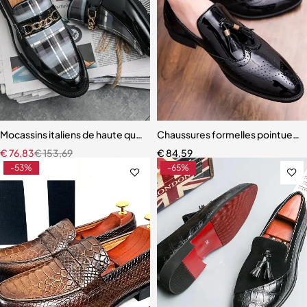
Mocassins italiens de haute qualité pour hommes
Chaussures formelles pointues e
€
76,83
€
153,69
€
84,59
-53%
-65%