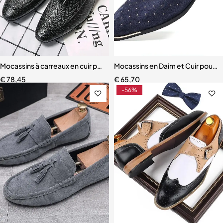
Mocassins à carreaux en cuir pour hommes
Mocassins en Daim et Cuir pour
€
78,45
€
65,70
-56%