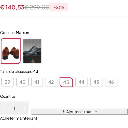
€
140,53
€
299,00
-
53
%
Marron
Couleur:
43
Taille de chaussure
39
40
41
42
44
45
46
43
Quantité
Ajouter au panier
Acheter maintenant