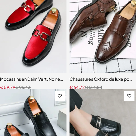
Mocassins en Daim Vert, Noir et Rouge pour Homme
Chaussures Oxford de luxe pour 
€
59,79
€
96,43
€
64,72
€
134,84