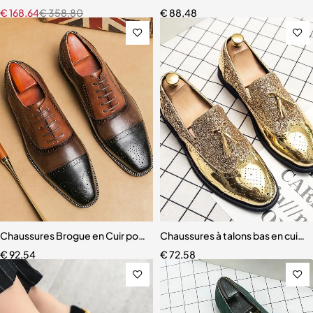
€
168,64
€
358,80
€
88,48
Chaussures Brogue en Cuir pour Homme
Chaussures à talons bas en cuir b
€
92,54
€
72,58