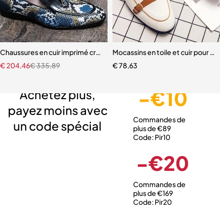
Chaussures en cuir imprimé crocodile pour hommes
Mocassins en toile et cuir pour 
€
204,46
€
335,89
€
78,63
Livraison gratuite
Service client expert
Paiement sécurisé
-€10
Achetez plus,
payez moins avec
Commandes de
un code spécial
plus de €89
Code: Pir10
-€20
Commandes de
plus de €169
Code: Pir20