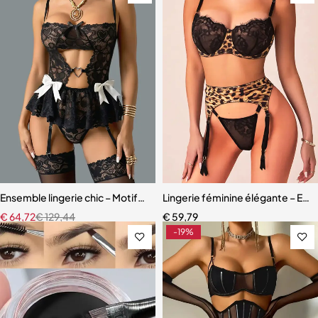
Ensemble lingerie chic – Motifs cœur, découpes raffinées et finition
Lingerie féminine élégante – Ense
€
64,72
€
129,44
€
59,79
-19%