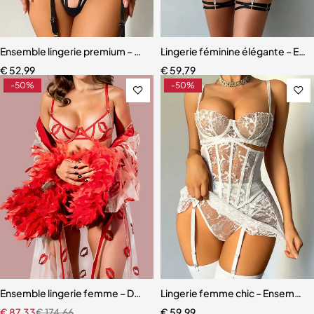
Ensemble lingerie premium – Dentelle fine, maille légère et effet scu
Lingerie féminine élégante – Ens
€
52,99
€
59,79
-50%
-50%
Ensemble lingerie femme – Dentelle rouge avec robe en maille et fini
Lingerie femme chic – Ensemble c
€
87,33
€
174,66
€
59,99