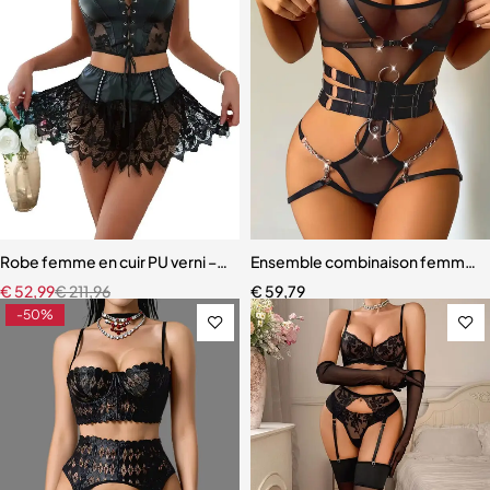
Robe femme en cuir PU verni – Dentelle à cils et détails à œillets
Ensemble combinaison femme – Ma
€
52,99
€
211,96
€
59,79
-50%