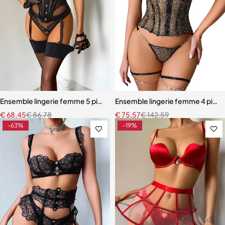
Ensemble lingerie femme 5 pièces – Dentelle brodée avec cache-tai
Ensemble lingerie femme 4 pièces
€
68,45
€
86,78
€
75,57
€
142,59
-63%
-19%