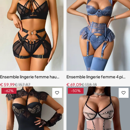
Ensemble lingerie femme haut de gamme – Design exclusif avec san
Ensemble lingerie femme 4 pièces –
€
59,99
€
157,87
€
69,09
€
138,18
-62%
-50%