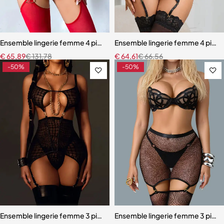
Ensemble lingerie femme 4 pièces – Dentelle rouge avec chaînes dor
Ensemble lingerie femme 4 pièces 
€
65,89
€
131,78
€
64,61
€
66,56
-50%
-50%
Ensemble lingerie femme 3 pièces – Texture alligator avec corset do
Ensemble lingerie femme 3 pièces 