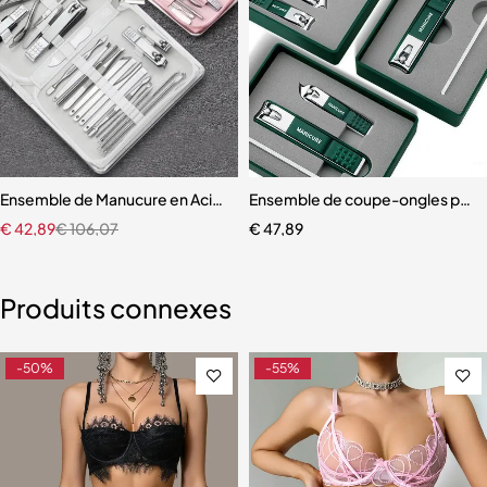
ulée avec Racines Foncées pour Femme
Ensemble de Manucure en Acier Inoxydable
Ensemble de coupe-ongles pou
€
42,89
€
106,07
€
47,89
Produits connexes
-50%
-55%