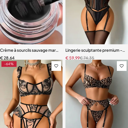
Crème à sourcils sauvage marron noir mat, teinte naturelle 3D
Lingerie sculptante premium – Ens
€
28,64
€
59,99
€
74,35
-64%