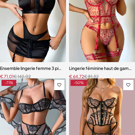
Ensemble lingerie femme 3 pièces – Satin noir avec corset à lacets et
Lingerie féminine haut de gamme 
€
71,01
€
142,02
€
64,72
€
81,32
-71%
-50%