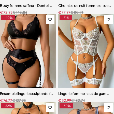
Body femme raffiné – Dentelle, découpes modernes et détails scinti
Chemise de nuit femme en dentell
€
72,93
€
145,86
€
77,97
€
80,76
-40%
-71%
Ensemble lingerie sculptante femme – Dentelle raffinée avec bretel
Lingerie femme haut de gamme – 
€
76,77
€
127,95
€
52,99
€
182,74
-62%
-50%