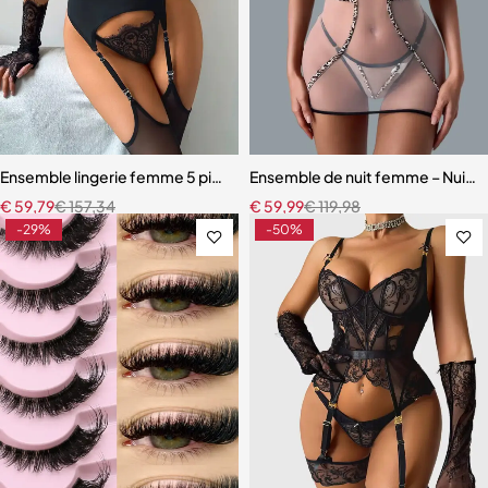
Ensemble lingerie femme 5 pièces – Dentelle ajourée avec bas assor
Ensemble de nuit femme – Nuiset
€
59,79
€
157,34
€
59,99
€
119,98
-29%
-50%