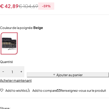
€
42,89
€
104,69
-
59
%
Beige
Couleur de la poignée
Quantité
Ajouter au panier
Acheter maintenant
Add to wishlist
Add to compare
Renseignez-vous sur le produit
Share
: