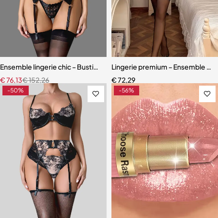
Ensemble lingerie chic – Bustier sculptant avec porte-jarretelles et 
Lingerie premium – Ensemble en d
€
76,13
€
152,26
€
72,29
-50%
-56%