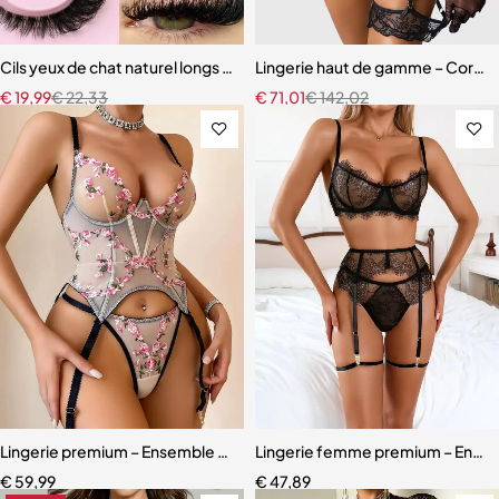
Cils yeux de chat naturel longs cils bande claire bout d’oeil ailé
Lingerie haut de gamme – Corset 
€
19,99
€
22,33
€
71,01
€
142,02
Lingerie premium – Ensemble sculptant en dentelle brodée florale
Lingerie femme premium – Ensemb
€
59,99
€
47,89