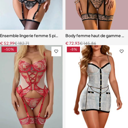
Ensemble lingerie femme 5 pièces – Dentelle brodée florale avec fou
Body femme haut de gamme – Linge
€
52,99
€
182,71
€
72,93
€
145,86
-50%
-8%