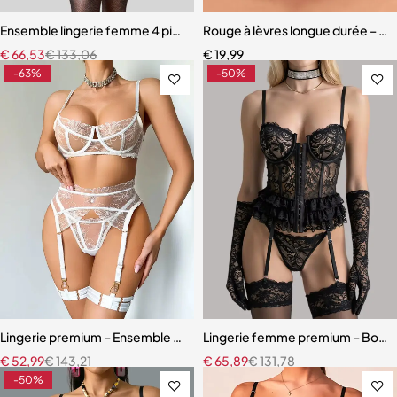
Ensemble lingerie femme 4 pièces – Broderie florale contrastée av
Rouge à lèvres longue durée – Ros
€
66,53
€
133,06
€
19,99
-63%
-50%
Lingerie premium – Ensemble en broderie florale avec soutien-gorg
Lingerie femme premium – Body en
€
52,99
€
143,21
€
65,89
€
131,78
-50%