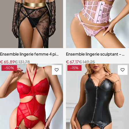
Ensemble lingerie femme 4 pièces – Dentelle noire avec soutien-gor
Ensemble lingerie sculptant – Taill
€
65,89
€
131,78
€
67,17
€
149,25
-50%
-15%