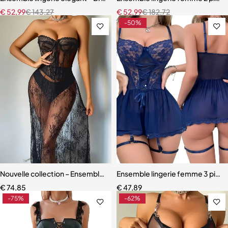
€
52,99
€
143,27
€
52,99
€
182,72
-50%
Nouvelle collection – Ensemble lingerie 3 pièces élégant et moderne
Ensemble lingerie femme 3 pièces
€
74,85
€
47,89
-75%
-62%