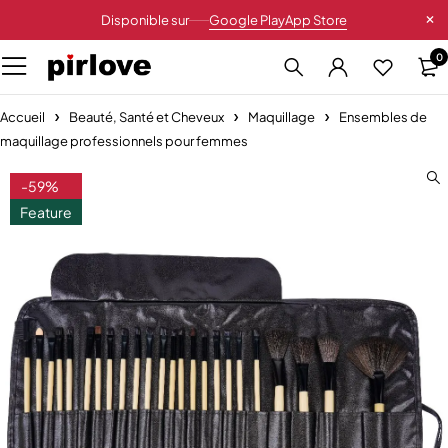
Disponible sur
Google Play
App Store
0
Accueil
Beauté, Santé et Cheveux
Maquillage
Ensembles de
maquillage professionnels pour femmes
-59%
Feature