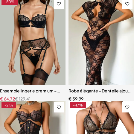
-50%
Ensemble lingerie premium – Bas, soutien-gorge et accessoires asso
Robe élégante – Dentelle ajourée
€
64,72
€
129,41
€
59,99
-21%
-47%