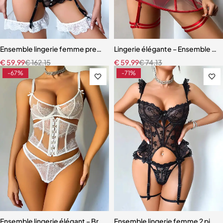
Ensemble lingerie femme premium – Broderie artisanale, strass et jar
Lingerie élégante – Ensemble ave
€
59,99
€
162,15
€
59,99
€
74,13
-67%
-71%
Ensemble lingerie élégant – Bretelles réglables et dentelle raffinée
Ensemble lingerie femme 2 pièces 