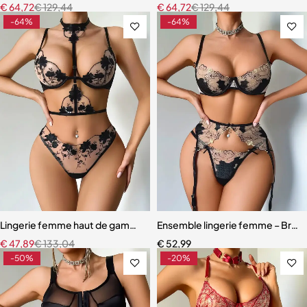
€
64,72
€
129,44
€
64,72
€
129,44
-64%
-64%
Lingerie femme haut de gamme – Soutien-gorge à armatures et cou
Ensemble lingerie femme – Broder
€
47,89
€
133,04
€
52,99
-50%
-20%