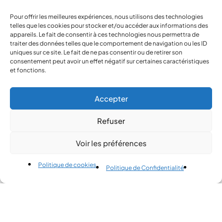
Pour offrir les meilleures expériences, nous utilisons des technologies
telles que les cookies pour stocker et/ou accéder aux informations des
appareils. Le fait de consentir à ces technologies nous permettra de
traiter des données telles que le comportement de navigation ou les ID
uniques sur ce site. Le fait de ne pas consentir ou de retirer son
consentement peut avoir un effet négatif sur certaines caractéristiques
et fonctions.
contact@pirlove.com
Accepter
Refuser
Copyright 2024 © Pirlove. Tous droits réservés
Voir les préférences
Compare
(0)
Politique de cookies
Politique de Confidentialité
Compare
Remove all products