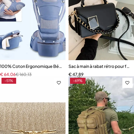
100% Coton Ergonomique Bébé Porte Sac À Dos Détachable
Sac à main à rabat rétro pour fe
€
64,06
€
160,13
€
47,89
-51%
-69%