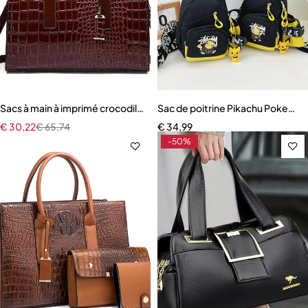
Sacs à main à imprimé crocodile pour femmes
Sac de poitrine Pikachu Pokemon 
€
30,22
€
65,74
€
34,99
-50%