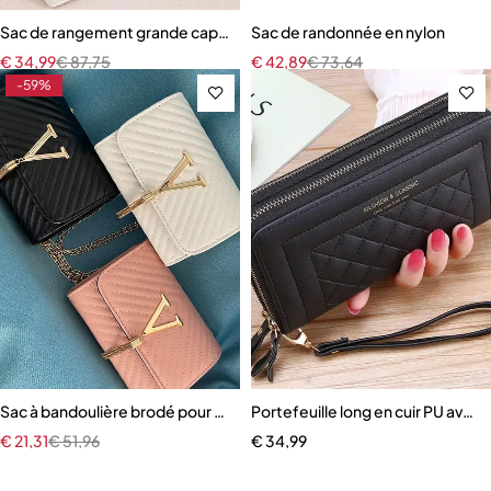
Sac de rangement grande capacité
Sac de randonnée en nylon
€
34,99
€
87,75
€
42,89
€
73,64
-59%
Sac à bandoulière brodé pour femmes
Portefeuille long en cuir PU av
€
21,31
€
51,96
€
34,99