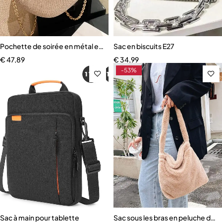
Pochette de soirée en métal en forme de cœur pour femme
Sac en biscuits E27
€
47,89
€
34,99
-53%
Sac à main pour tablette
Sac sous les bras en peluche do