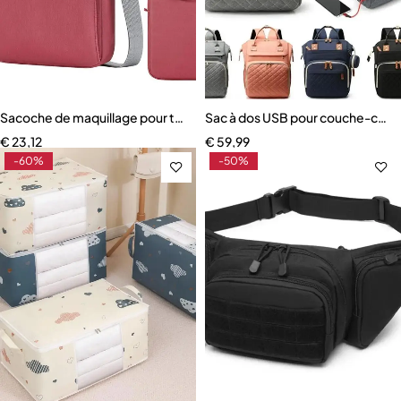
Sacoche de maquillage pour tablette
Sac à dos USB pour couche-culo
€
23,12
€
59,99
-60%
-50%