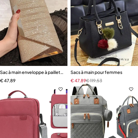
Sac à main enveloppe à paillettes pour femme
Sacs à main pour femmes
€
47,89
€
47,89
€
119,53