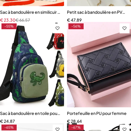
Sac à bandoulière en similicuir pour femme
Petit sac à bandoulière en PVC 
€
23,30
€
66,57
€
47,89
-55%
-56%
Sac à bandoulière en toile pour enfants
Portefeuille en PU pour femme
€
24,87
€
28,64
-65%
-67%