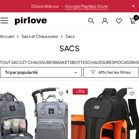
Disponible sur
Google Play
App Store
0
Accueil
Sacs et Chaussures
Sacs
SACS
TOUT SACS ET CHAUSSURES
BASKETS
BOTTES
CHAUSSURES
MOCASSINS
Tri par popularité
-31%