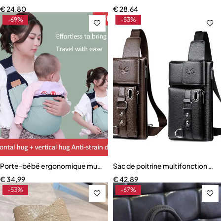
€
24,80
€
28,64
-69%
-53%
Porte-bébé ergonomique multifonctionnel quatre saisons
Sac de poitrine multifonction uni
€
34,99
€
42,89
-53%
-67%