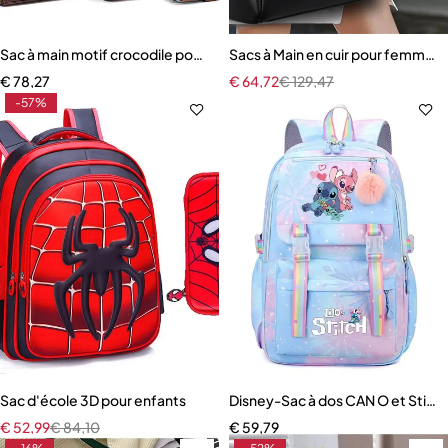
Sac à main motif crocodile pour femme
Sacs à Main en cuir pour femmes
€
78,27
€
64,72
€
129,47
-57%
Sac d'école 3D pour enfants
Disney-Sac à dos CAN O et Stit
€
52,99
€
84,10
€
59,79