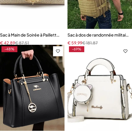
Sac à Main de Soirée à Paillettes avec Chaîne pour Femmes
Sac à dos de randonnée militair
€
42,89
€
87,51
€
59,99
€
181,87
-48%
-69%