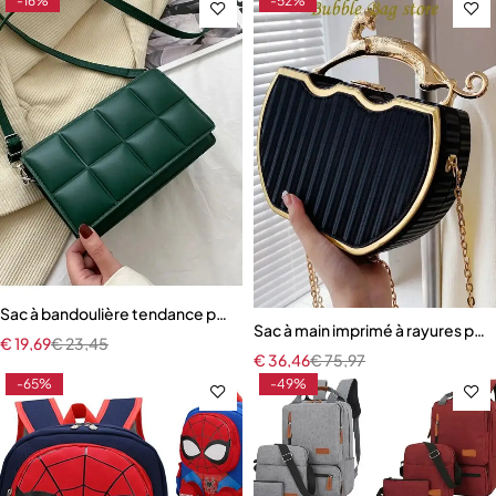
-16%
-52%
Sac à bandoulière tendance pour femmes
Sac à main imprimé à rayures po
€
19,69
€
23,45
€
36,46
€
75,97
-65%
-49%