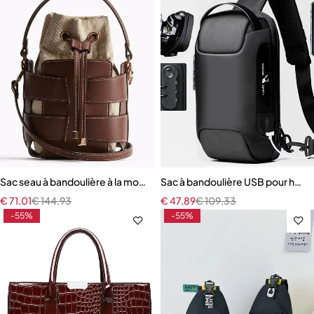
Sac seau à bandoulière à la mode sacs à main ajourés au Design de lu
Sac à bandoulière USB pour ho
€
71,01
€
144,93
€
47,89
€
109,33
-55%
-55%