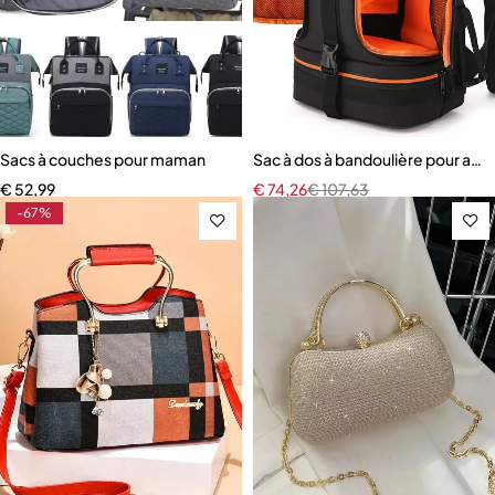
Sacs à couches pour maman
Sac à dos à bandoulière pour appa
€
52,99
€
74,26
€
107,63
-67%