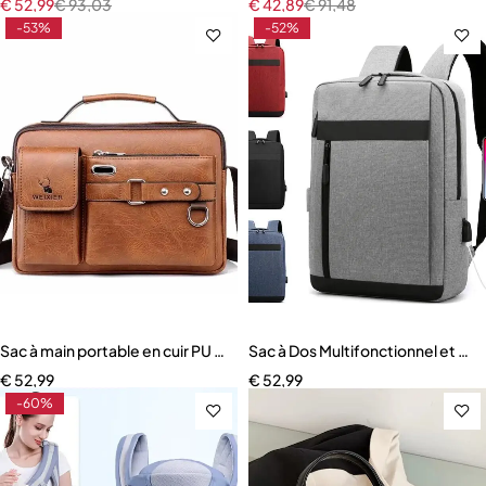
€
52,99
€
93,03
€
42,89
€
91,48
-53%
-52%
Sac à main portable en cuir PU pour hommes
Sac à Dos Multifonctionnel et É
€
52,99
€
52,99
-60%