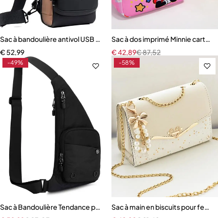
Sac à bandoulière antivol USB pour homme
Sac à dos imprimé Minnie cartabl
€
52,99
€
42,89
€
87,52
-49%
-58%
Sac à Bandoulière Tendance pour Homme et Femme
Sac à main en biscuits pour femme