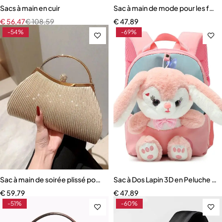
Sacs à main en cuir
Sac à main de mode pour les fe
€
56,47
€
108,59
€
47,89
-54%
-69%
Sac à main de soirée plissé pour femme
Sac à Dos Lapin 3D en Peluche pou
€
59,79
€
47,89
-51%
-60%