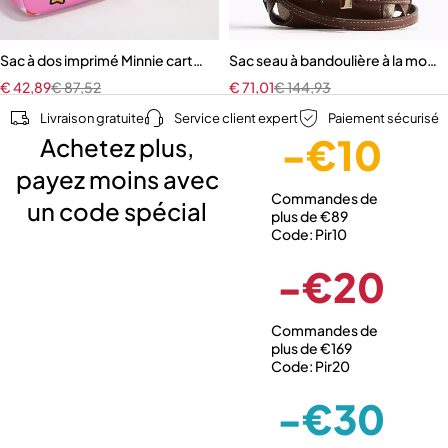
r femmes
Sac à dos imprimé Minnie cartable léger de grande capacité pour en
Sac seau à bandoulière à la mode 
€
42,89
€
87,52
€
71,01
€
144,93
Livraison gratuite
Service client expert
Paiement sécurisé
-€10
Achetez plus,
payez moins avec
Commandes de
un code spécial
plus de €89
Code: Pir10
-€20
Commandes de
plus de €169
Code: Pir20
-€30