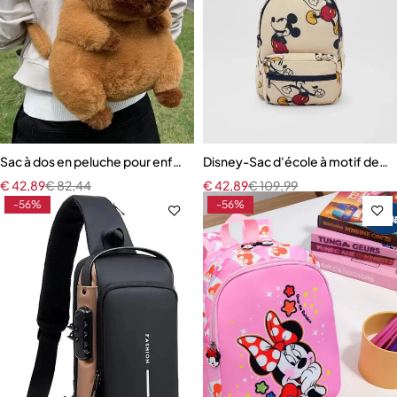
Sac à dos en peluche pour enfants
Disney-Sac d'école à motif de so
€
42,89
€
82,44
€
42,89
€
109,99
-56%
-56%