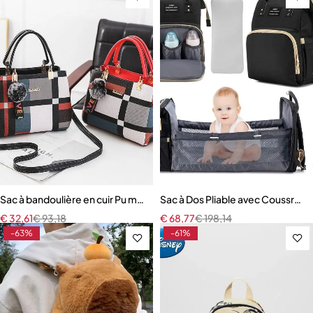
Sac à bandoulière en cuir Pu multi-poches pour femmes
Sac à Dos Pliable avec Coussreto
€
32,61
€
93,18
€
68,77
€
198,14
-63%
-61%