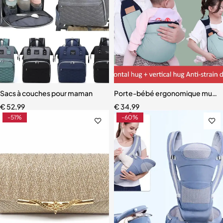
Sacs à couches pour maman
Porte-bébé ergonomique multifo
€
52,99
€
34,99
-51%
-60%