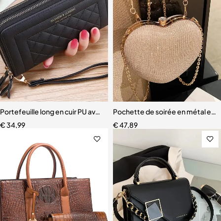
Portefeuille long en cuir PU avec pompon pour femme
Pochette de soirée en métal en
€
34,99
€
47,89