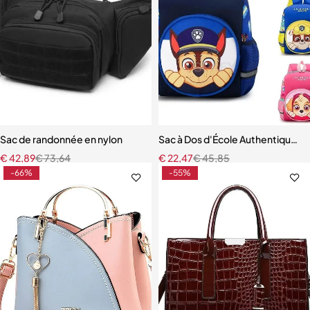
Sac de randonnée en nylon
Sac à Dos d'École Authentique po
€
42,89
€
73,64
€
22,47
€
45,85
-66%
-55%