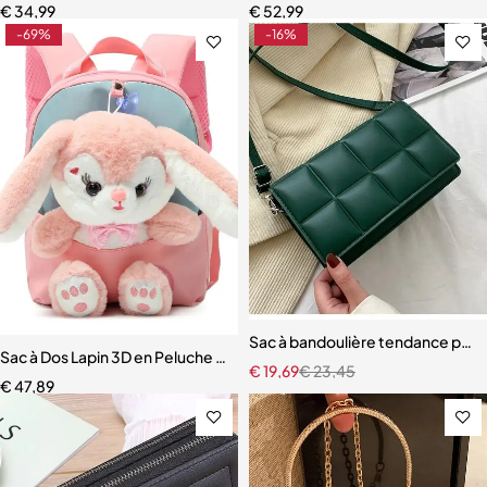
€
34,99
€
52,99
-69%
-16%
Sac à bandoulière tendance pou
Sac à Dos Lapin 3D en Peluche pour Garçon et Fille
€
19,69
€
23,45
€
47,89