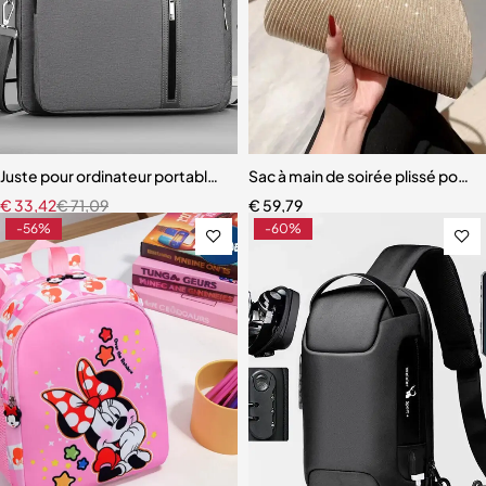
Juste pour ordinateur portable Macbook Pro
Sac à main de soirée plissé pour
€
33,42
€
71,09
€
59,79
-56%
-60%