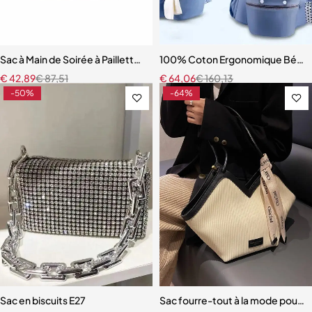
Sac à Main de Soirée à Paillettes avec Chaîne pour Femmes
100% Coton Ergonomique Bébé P
€
42,89
€
87,51
€
64,06
€
160,13
-50%
-64%
Sac en biscuits E27
Sac fourre-tout à la mode pour