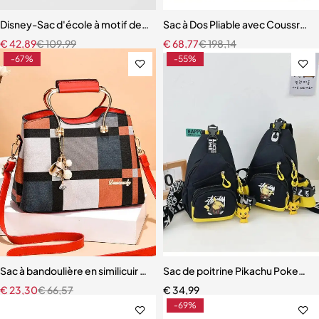
Disney-Sac d'école à motif de souris pour enfants
Sac à Dos Pliable avec Coussreto
€
42,89
€
109,99
€
68,77
€
198,14
-67%
-55%
Sac à bandoulière en similicuir pour femme
Sac de poitrine Pikachu Pokemon 
€
23,30
€
66,57
€
34,99
-69%