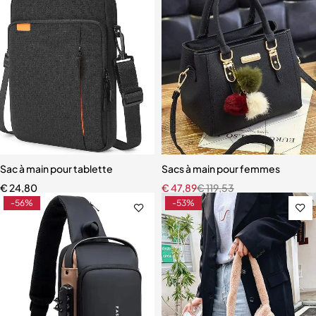
Sac à main pour tablette
Sacs à main pour femmes
€
24,80
€
47,89
€
119,53
-56%
-53%