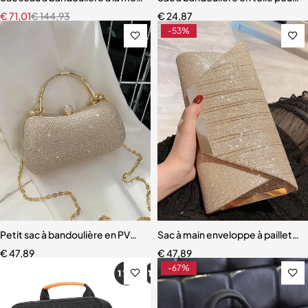
€
71,01
€
144,93
€
24,87
-53%
Petit sac à bandoulière en PVC pour femme
Sac à main enveloppe à paillett
€
47,89
€
47,89
-67%