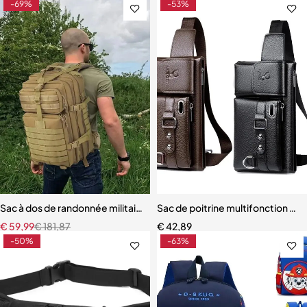
-69%
-53%
Sac à dos de randonnée militaire de grande capacité pour hommes
Sac de poitrine multifonction uni
€
59,99
€
181,87
€
42,89
-50%
-63%