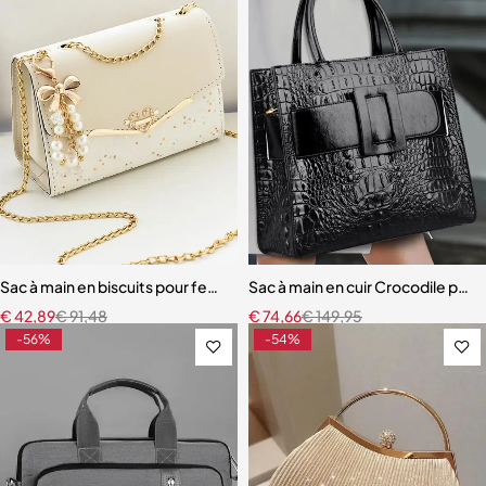
Sac à main en biscuits pour femme, diamants initiés
Sac à main en cuir Crocodile po
€
42,89
€
91,48
€
74,66
€
149,95
-56%
-54%