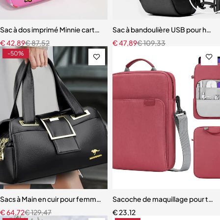
Sac à dos imprimé Minnie cartable léger de grande capacité pour en
Sac à bandoulière USB pour ho
€
42,89
€
87,52
€
47,89
€
109,33
-50%
Sacs à Main en cuir pour femmes
Sacoche de maquillage pour tabl
€
64,72
€
129,47
€
23,12