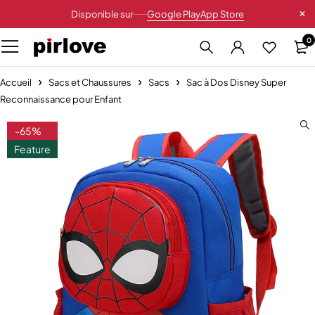
Disponible sur
Google Play
App Store
0
Accueil
Sacs et Chaussures
Sacs
Sac à Dos Disney Super
Reconnaissance pour Enfant
-65%
Feature