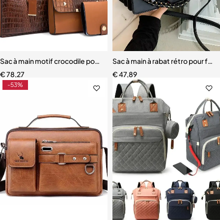
Sac à main motif crocodile pour femme
Sac à main à rabat rétro pour fe
€
78,27
€
47,89
-53%