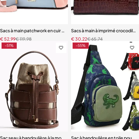
Sacs à main patchwork en cuir PU pour femmes
Sacs à main à imprimé crocodile
€
52,99
€
119,98
€
30,22
€
65,74
-51%
-55%
Sac seau à bandoulière à la mode sacs à main ajourés au Design de lu
Sac à bandoulière en toile pour e