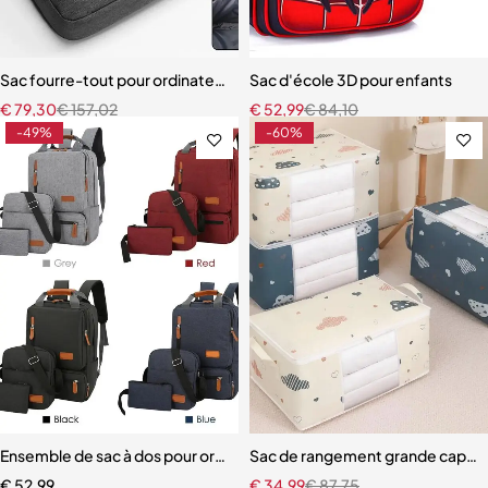
Sac fourre-tout pour ordinateur portable
Sac d'école 3D pour enfants
€
79,30
€
157,02
€
52,99
€
84,10
-49%
-60%
Ensemble de sac à dos pour ordinateur portable unisexe
Sac de rangement grande capaci
€
52,99
€
34,99
€
87,75