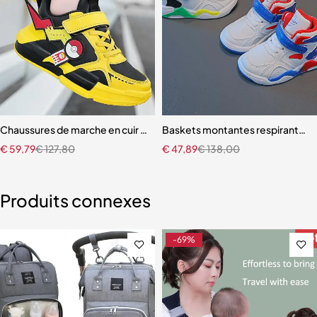
ur enfants
Chaussures de marche en cuir pour enfants
Baskets montantes respirantes p
€
59,79
€
127,80
€
47,89
€
138,00
Produits connexes
-69%