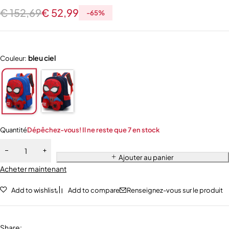
€
152,69
€
52,99
-
65
%
bleu ciel
Couleur:
Quantité
Dépêchez-vous! Il ne reste que 7 en stock
Ajouter au panier
Acheter maintenant
Add to wishlist
Add to compare
Renseignez-vous sur le produit
Share
: