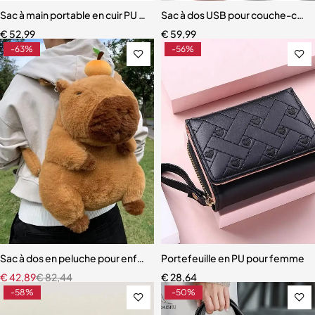
Sac à main portable en cuir PU pour hommes
Sac à dos USB pour couche-culo
€
52,99
€
59,99
-63%
-56%
Sac à dos en peluche pour enfants
Portefeuille en PU pour femme
€
42,89
€
82,44
€
28,64
-58%
-50%