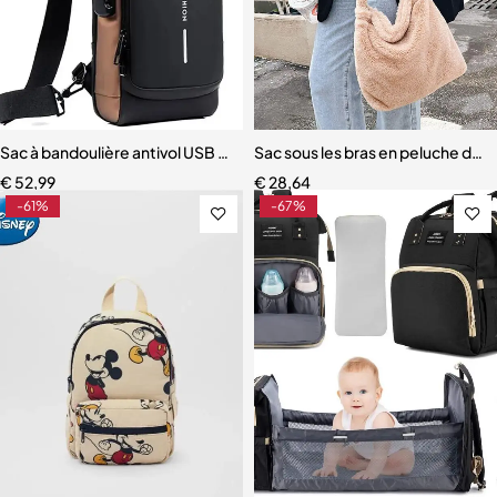
Sac à bandoulière antivol USB pour homme
Sac sous les bras en peluche do
€
52,99
€
28,64
-61%
-67%