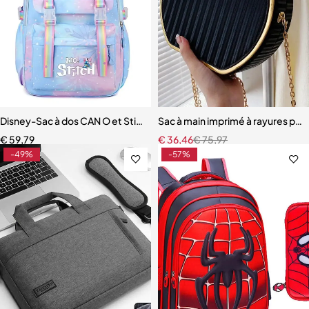
Disney-Sac à dos CAN O et Stitch pour femme
Sac à main imprimé à rayures po
€
59,79
€
36,46
€
75,97
-49%
-57%