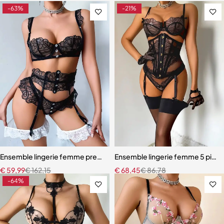
-63%
-21%
Ensemble lingerie femme premium – Broderie artisanale, strass et jar
Ensemble lingerie femme 5 pièces
€
59,99
€
162,15
€
68,45
€
86,78
-64%