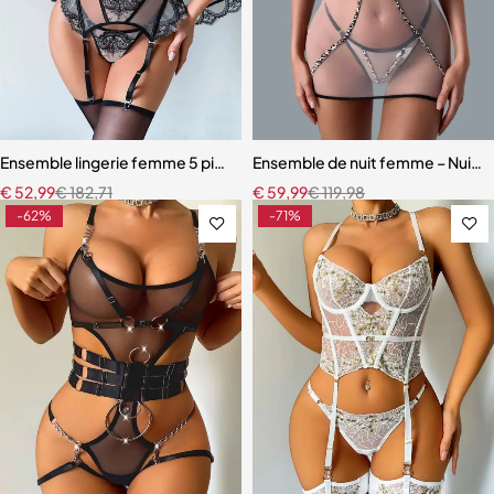
Ensemble lingerie femme 5 pièces – Dentelle brodée florale avec fou
Ensemble de nuit femme – Nuiset
€
52,99
€
182,71
€
59,99
€
119,98
-62%
-71%