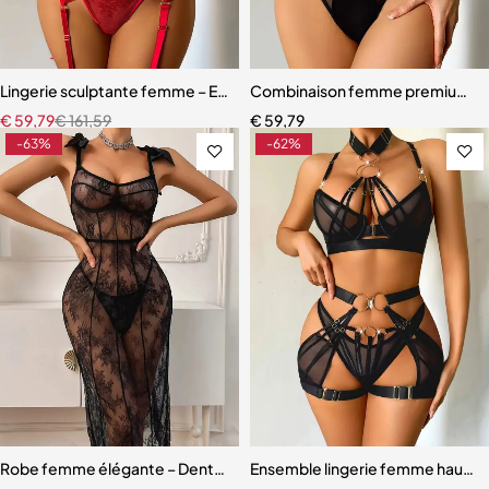
Lingerie sculptante femme – Ensemble en dentelle raffinée avec bas
Combinaison femme premium – D
€
59,79
€
161,59
€
59,79
-63%
-62%
Robe femme élégante – Dentelle raffinée avec bretelles et coupe s
Ensemble lingerie femme haut de