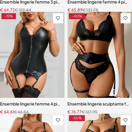
Ensemble lingerie femme 3 pièces – Texture alligator avec corset do
Ensemble lingerie femme 4 pièces
€
64,72
€
129,44
€
65,89
€
131,78
-15%
-40%
Ensemble lingerie femme 4 pièces – Cuir PU et dentelle respirante a
Ensemble lingerie sculptante fem
€
64,61
€
66,56
€
76,77
€
127,95
-50%