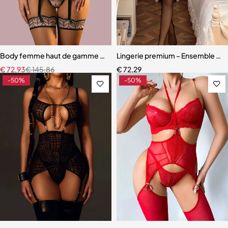
Body femme haut de gamme – Lingerie en maille au design raffiné
Lingerie premium – Ensemble en d
€
72,93
€
145,86
€
72,29
-50%
-50%