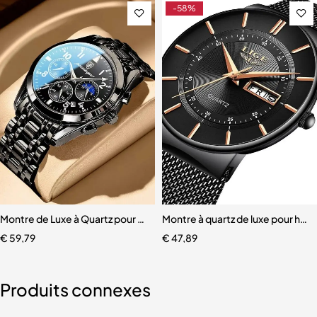
-58%
er inoxydable pour femme et fille
Montre de Luxe à Quartz pour Homme avec Bracelet en Acier Inoxyd
Montre à quartz de luxe pour homm
€
59,79
€
47,89
Produits connexes