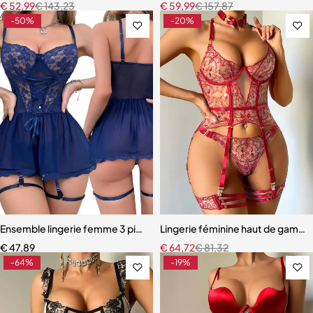
€
52,99
€
143,23
€
59,99
€
157,87
-50%
-20%
Ensemble lingerie femme 3 pièces – Soutien-gorge, culotte et porte
Lingerie féminine haut de gamme 
€
47,89
€
64,72
€
81,32
-64%
-19%