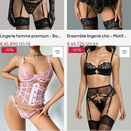
Lingerie femme premium – Body en dentelle florale avec fermeture 
Ensemble lingerie chic – Motifs c
€
65,89
€
131,78
€
64,72
€
129,44
-55%
-50%