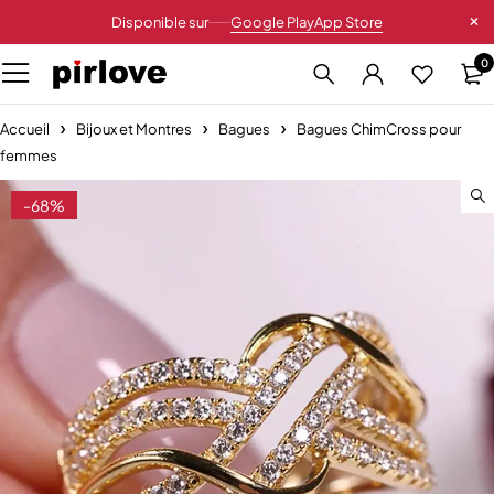
Disponible sur
Google Play
App Store
0
Accueil
Bijoux et Montres
Bagues
Bagues ChimCross pour
femmes
-68%