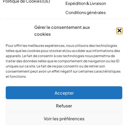
Politique de Cookies (UE)
Expédition & Livraison
Conditions générales
Gérer le consentement aux
cookies
Pour offrir les meilleures expériences, nous utilisons des technologies
telles que les cookies pour stocker et/ou accéder aux informations des
appareils. Le fait de consentir à ces technologies nous permettra de
traiter des données telles que le comportement de navigation ou les ID
uniques sur ce site. Le fait de ne pas consentir ou de retirer son
consentement peut avoir un effet négatif sur certaines caractéristiques
et fonctions.
contact@pirlove.com
Accepter
Refuser
Copyright 2024 © Pirlove. Tous droits réservés
Voir les préférences
Compare
(0)