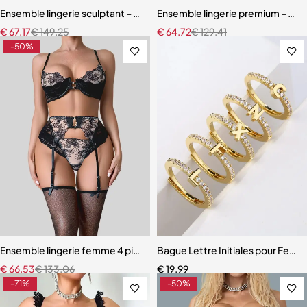
Ensemble lingerie sculptant – Taille ajustée et broderie florale
Ensemble lingerie premium – Bas,
€
67,17
€
149,25
€
64,72
€
129,41
-50%
Ensemble lingerie femme 4 pièces – Broderie florale contrastée av
Bague Lettre Initiales pour Fem
€
66,53
€
133,06
€
19,99
-71%
-50%