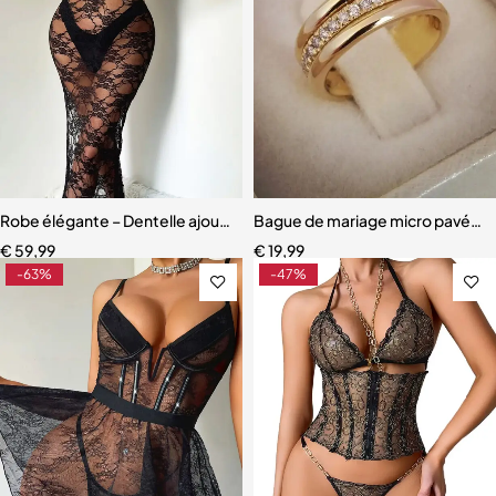
Robe élégante – Dentelle ajourée avec fente haute et effet sculpta
Bague de mariage micro pavée 
€
59,99
€
19,99
-63%
-47%