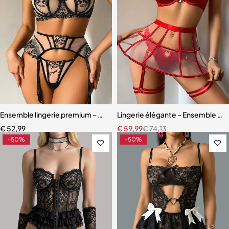
Ensemble lingerie premium – Dentelle fine, maille légère et effet scu
Lingerie élégante – Ensemble ave
€
52,99
€
59,99
€
74,13
-50%
-50%