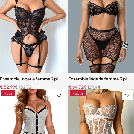
Ensemble lingerie femme 2 pièces – Dentelle à cils et broderie motif
Ensemble lingerie femme 3 pièces 
€
52,99
€
182,72
€
64,72
€
129,44
-8%
-50%