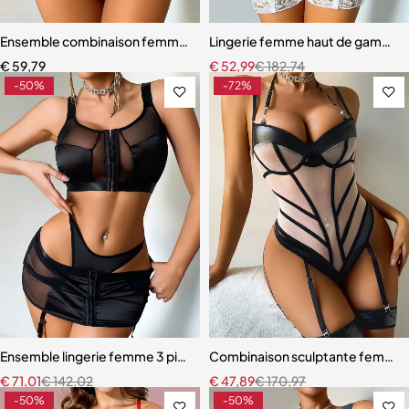
Ensemble combinaison femme – Maille ajourée avec ceinture sculpt
Lingerie femme haut de gamme – 
€
59,79
€
52,99
€
182,74
-50%
-72%
Ensemble lingerie femme 3 pièces – Satin noir avec corset à lacets et
Combinaison sculptante femme – M
€
71,01
€
142,02
€
47,89
€
170,97
-50%
-50%