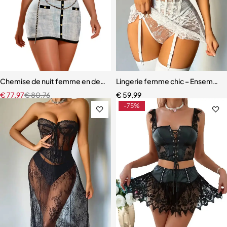
Chemise de nuit femme en dentelle bleue – Babydoll avec armatures 
Lingerie femme chic – Ensemble c
€
77,97
€
80,76
€
59,99
-75%