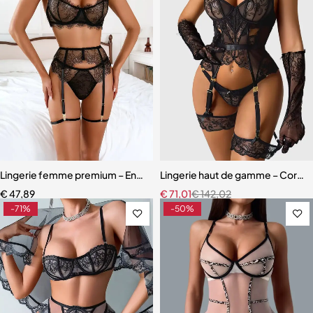
Lingerie femme premium – Ensemble romantique en dentelle fine
Lingerie haut de gamme – Corset 
€
47,89
€
71,01
€
142,02
-71%
-50%