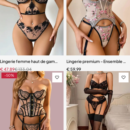
Lingerie femme haut de gamme – Soutien-gorge à armatures et cou
Lingerie premium – Ensemble scul
€
47,89
€
133,04
€
59,99
-50%