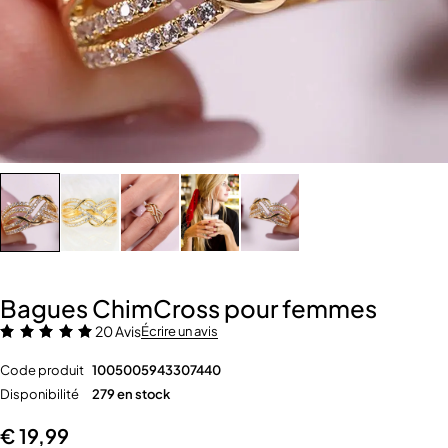
Bagues ChimCross pour femmes
20 Avis
Écrire un avis
Code produit
1005005943307440
Disponibilité
279 en stock
€
19,99