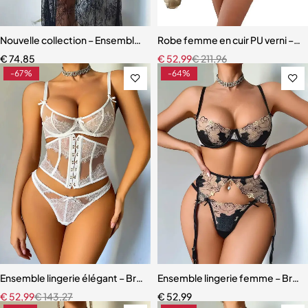
Nouvelle collection – Ensemble lingerie 3 pièces élégant et moderne
Robe femme en cuir PU verni – Dente
€
74,85
€
52,99
€
211,96
-67%
-64%
Ensemble lingerie élégant – Bretelles réglables et dentelle raffinée
Ensemble lingerie femme – Broder
€
52,99
€
143,27
€
52,99