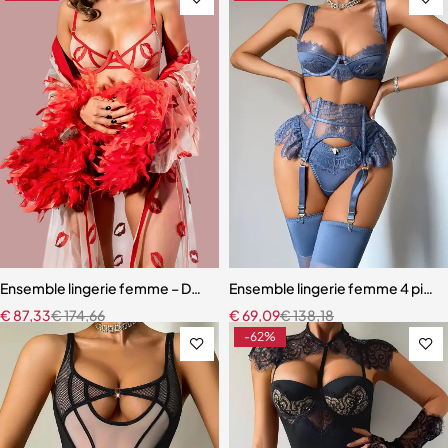
Ensemble lingerie femme – Dentelle rouge avec robe en maille et fini
Ensemble lingerie femme 4 pièces –
€
87,33
€
174,66
€
69,09
€
138,18
-62%