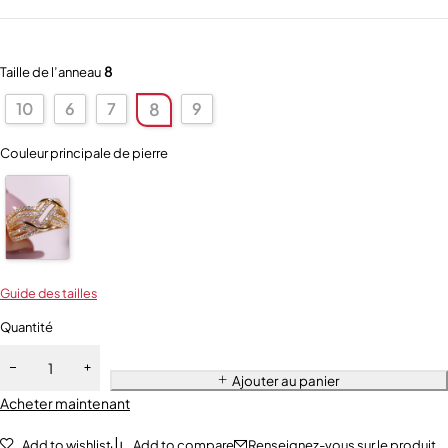
8
Taille de l’anneau
10
6
7
9
8
Couleur principale de pierre
Guide des tailles
Quantité
Ajouter au panier
Acheter maintenant
Add to wishlist
Add to compare
Renseignez-vous sur le produit