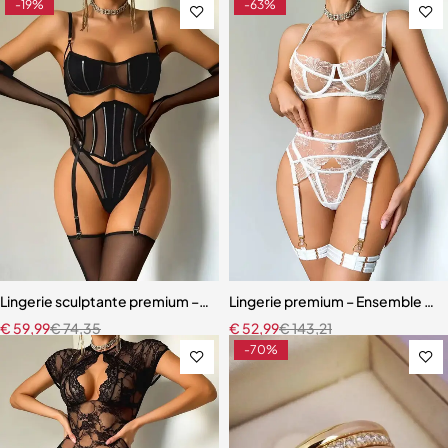
-19%
-63%
Lingerie sculptante premium – Ensemble cinq pièces en maille ultra-
Lingerie premium – Ensemble en b
€
59,99
€
74,35
€
52,99
€
143,21
-70%