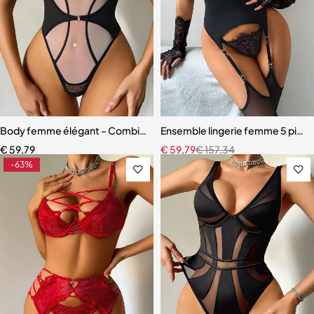
Body femme élégant – Combinaison avec empiècements en maille r
Ensemble lingerie femme 5 pièces
€
59,79
€
59,79
€
157,34
-63%