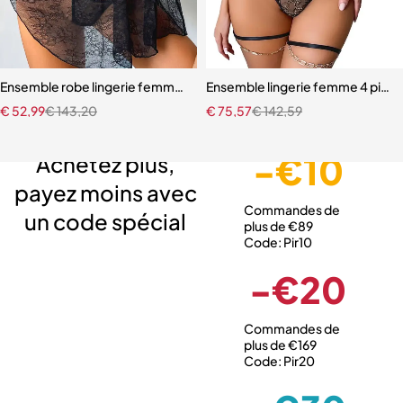
Ensemble robe lingerie femme – Dentelle française avec effet push
Ensemble lingerie femme 4 pièces
€
52,99
€
143,20
€
75,57
€
142,59
Livraison gratuite
Service client expert
Paiement sécurisé
-€10
Achetez plus,
payez moins avec
Commandes de
un code spécial
plus de €89
Code: Pir10
-€20
Commandes de
plus de €169
Code: Pir20