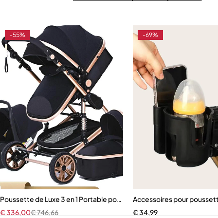
-55%
-69%
Poussette de Luxe 3 en 1 Portable pour Bébé
Accessoires pour pousset
€
336,00
€
746,66
€
34,99