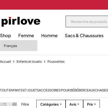
Shop
Femme
Homme
Sacs & Chaussures
Accueil
Enfants et Jouets
Poussettes
TOUT ENFANTS ET JOUETS
ACCESSOIRES POUR BÉBÉ
BERCEAUX
CHAISES
Filtre
Catégories
Avis
Prix