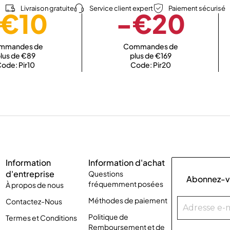
Livraison gratuite
Service client expert
Paiement sécurisé
€10
-€20
mmandes de
Commandes de
lus de €89
plus de €169
ode: Pir10
Code: Pir20
Information
Information d'achat
d'entreprise
Questions
Abonnez-vo
fréquemment posées
À propos de nous
Méthodes de paiement
Contactez-Nous
Politique de
Termes et Conditions
Remboursement et de