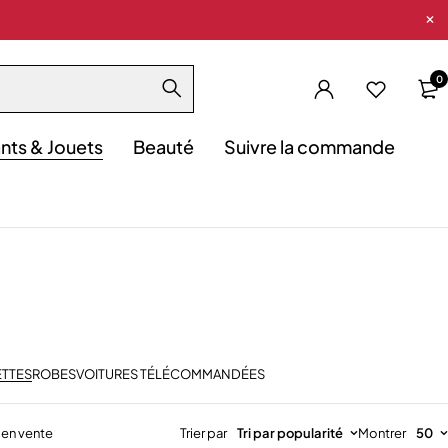
0
nts & Jouets
Beauté
Suivre la commande
TTES
ROBES
VOITURES TÉLÉCOMMANDÉES
 en vente
Trier par
Tri par popularité
Montrer
50