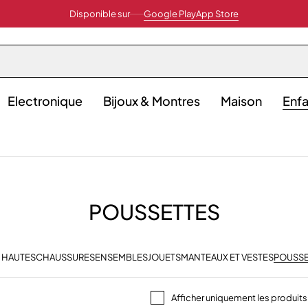
Disponible sur
Google Play
App Store
Electronique
Bijoux & Montres
Maison
Enfa
POUSSETTES
 HAUTES
CHAUSSURES
ENSEMBLES
JOUETS
MANTEAUX ET VESTES
POUSSE
Afficher uniquement les produits