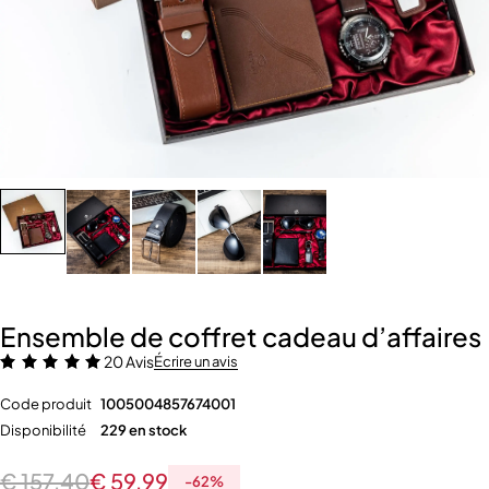
Ensemble de coffret cadeau d’affaires
20 Avis
Écrire un avis
Code produit
1005004857674001
Disponibilité
229 en stock
€
157,40
€
59,99
-
62
%