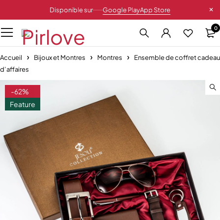
Disponible sur
Google Play
App Store
0
Accueil
Bijoux et Montres
Montres
Ensemble de coffret cadeau
d’affaires
-62%
Feature