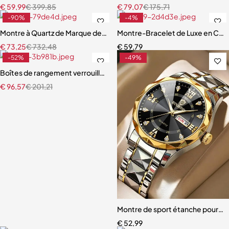
€
59,99
€
399,85
€
79,07
€
175,71
-90%
-4%
Montre à Quartz de Marque de Luxe pour Homme, Chronographe Ét
Montre-Bracelet de Luxe en Cui
€
73,25
€
732,48
€
59,79
-52%
-49%
Boîtes de rangement verrouillables en cuir PU pour montres
€
96,57
€
201,21
Montre de sport étanche pour 
€
52,99