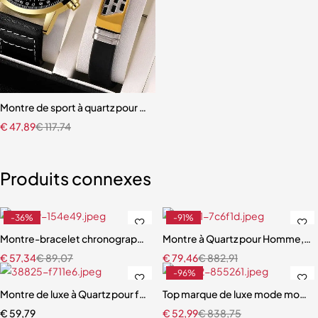
Montre de sport à quartz pour homme
€
47,89
€
117,74
Produits connexes
-36%
-91%
Montre-bracelet chronographe multifonctionnelle étanche pour 
Montre à Quartz pour Homme, H
€
57,34
€
89,07
€
79,46
€
882,91
-96%
Montre de luxe à Quartz pour femme haute qualité
Top marque de luxe mode montr
€
59,79
€
52,99
€
838,75