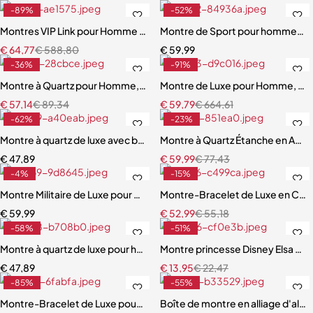
-89%
-52%
Montres VIP Link pour Homme et Femme
Montre de Sport pour hommes, T
€
64,77
€
588,80
€
59,99
-36%
-91%
Montre à Quartz pour Homme, Volant Gravé
Montre de Luxe pour Homme, Él
€
57,14
€
89,34
€
59,79
€
664,61
-62%
-23%
Montre à quartz de luxe avec bracelet en cuir pour homme
Montre à Quartz Étanche en Aci
€
47,89
€
59,99
€
77,43
-4%
-15%
Montre Militaire de Luxe pour Homme
Montre-Bracelet de Luxe en Cui
€
59,99
€
52,99
€
55,18
-58%
-51%
Montre à quartz de luxe pour homme, étanche, ultra fine
Montre princesse Disney Elsa pou
€
47,89
€
13,95
€
22,47
-85%
-55%
Montre-Bracelet de Luxe pour Homme, Chronographe Shoe
Boîte de montre en alliage d'alum