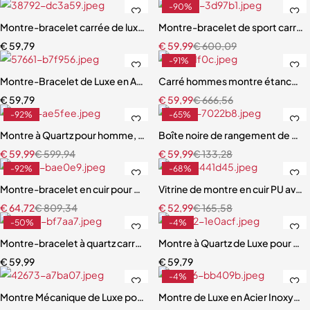
-90%
Montre-bracelet carrée de luxe pour homme
Montre-bracelet de sport carrée
€
59,79
€
59,99
€
600,09
-91%
Montre-Bracelet de Luxe en Acier Inoxydable pour Femme
Carré hommes montre étanche lu
€
59,79
€
59,99
€
666,56
-92%
-65%
Montre à Quartz pour homme, marque de luxe
Boîte noire de rangement de mont
€
59,99
€
599,94
€
59,99
€
133,28
-92%
-68%
Montre-bracelet en cuir pour homme, accessoire de luxe
Vitrine de montre en cuir PU avec
€
64,72
€
809,34
€
52,99
€
165,58
-50%
-4%
Montre-bracelet à quartz carrée étanche pour homme
Montre à Quartz de Luxe pour Ho
€
59,99
€
59,79
-4%
Montre Mécanique de Luxe pour Homme, Étanche
Montre de Luxe en Acier Inoxyda