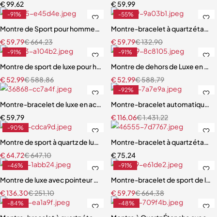
€
99,62
€
59,99
-91%
-55%
Montre de Sport pour hommes, nouvelle mode
Montre-bracelet à quartz étanc
€
59,79
€
664,23
€
59,79
€
132,90
-91%
-91%
Montre de sport de luxe pour hommes, étanche et lumineuse
Montre de dehors de Luxe en Cu
€
52,99
€
588,86
€
52,99
€
588,79
-92%
Montre-bracelet de luxe en acier inoxydable pour homme, étanche,
Montre-bracelet automatique 
€
59,79
€
116,06
€
1.431,22
-90%
Montre de sport à quartz de luxe pour homme
Montre-bracelet à quartz étanch
€
64,72
€
647,10
€
75,24
-46%
-91%
Montre de luxe avec pointeur magnétique pour homme
Montre-bracelet de sport de luxe
€
136,30
€
251,10
€
59,79
€
664,38
-84%
-48%