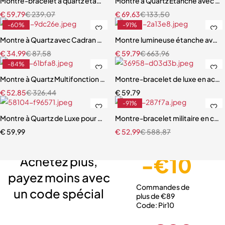
Montre-bracelet à quartz étanche pour homme, montre-bracelet de
Montre à Quartz Étanche avec C
€
59,79
€
239,07
€
69,63
€
133,50
-60%
-91%
Montre à Quartz avec Cadran en Strass pour Femme
Montre lumineuse étanche avec
€
34,99
€
87,58
€
59,79
€
663,96
-84%
Montre à Quartz Multifonction pour Femme
Montre-bracelet de luxe en acie
€
52,85
€
326,44
€
59,79
-91%
Montre à Quartz de Luxe pour Homme, dehors, Militaire
Montre-bracelet militaire en cui
€
59,99
€
52,99
€
588,87
Livraison gratuite
Service client expert
Paiement sécurisé
-€10
Achetez plus,
payez moins avec
Commandes de
un code spécial
plus de €89
Code: Pir10