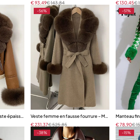
€
93,49
€
143,84
€
130,45
€
-56%
-51%
e Faux cuir veste Vintage
 épaisse en simili cuir avec poignets en fourrure naturelle de renard
Veste femme en fausse fourrure – Manteau long chaud
Manteau fi
€
231,37
€
525,85
€
78,90
€
1
-38%
-15%