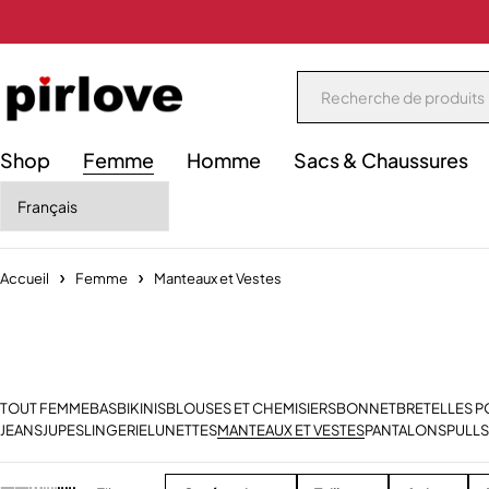
Shop
Femme
Homme
Sacs & Chaussures
Accueil
Femme
Manteaux et Vestes
TOUT FEMME
BAS
BIKINIS
BLOUSES ET CHEMISIERS
BONNET
BRETELLES 
JEANS
JUPES
LINGERIE
LUNETTES
MANTEAUX ET VESTES
PANTALONS
PULLS