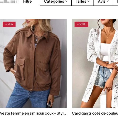
Filtre
Catégories
Tailles
Avis
-31%
-53%
Veste femme en similicuir doux – Style rétro ample avec zip et poche
Cardigan tricoté de couleu