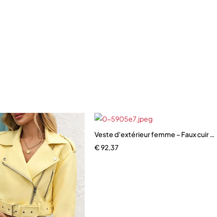
Veste d’extérieur femme – Faux cuir r
€
92,37