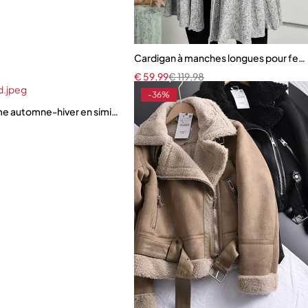
Cardigan à manches longues pour fe
€
59,99
€
119,98
-36%
mporel
 automne-hiver en similicuir et fausse fourrure d’agneau – Chaude, r