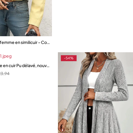
 femme en similicuir – Coupe courte et ample avec fermeture éclair 
-54%
ippée, style streetwear
 en cuir Pu délavé, nouveau Style, col de costume, taille à rivets
23,94