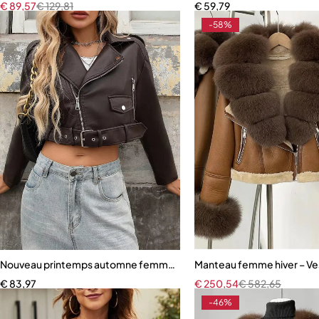
€
89,57
€
129,81
€
59,79
-58%
Nouveau printemps automne femmes courte fermeture éclair ceintur
Manteau femme hiver – Veste
€
83,97
€
250,54
€
582,65
-46%