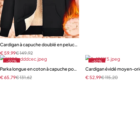
Cardigan à capuche doublé en peluche pour homme et femme
€
59,99
€
149,92
-50%
-60%
Parka longue en coton à capuche pour femme
Cardigan évidé moyen-ori
€
65,79
€
131,62
€
52,99
€
115,20