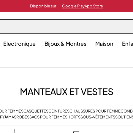
Disponible sur
Google Play
App Store
Electronique
Bijoux & Montres
Maison
Enfa
MANTEAUX ET VESTES
POUR FEMMES
CASQUETTES
CEINTURES
CHAUSSURES POUR FEMME
COMB
PYJAMAS
ROBES
SACS POUR FEMME
SHORTS
SOUS-VÊTEMENTS
SOUTIEN