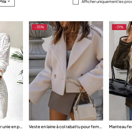
Prix
Afficher uniquement les pro
-35%
-31%
s, parfaite pour le printemps et l’automne
r unie en polyester
Veste en laine à col rabattu pour femme, pardessus 
Manteau fem