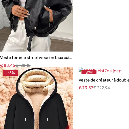
Veste femme streetwear en faux cuir noir – Design moto chic pour m
€
88,45
€
128,18
-63%
-67%
Veste de créateur à doub
€
73,57
€
222,94