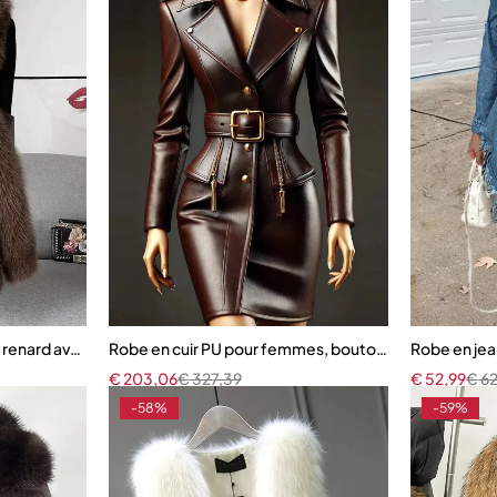
de renard avec ceinture pour femme
Robe en cuir PU pour femmes, bouton de couleur à re
Robe en jea
€
203,06
€
327,39
€
52,99
€
62
-58%
-59%