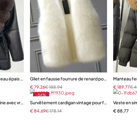
au épais en vraie fourrure de renard et agneau, coupe vintage et ch
Gilet en fausse fourrure de renard pour femme
Manteau fem
€
79,26
€
188,94
€
189,77
€
4
-54%
ne avec vraie fourrure de renard – Veste à capuche ceinturée, mod
Survêtement cardigan vintage pour femme
Veste en si
€
84,69
€
178,14
€
88,77