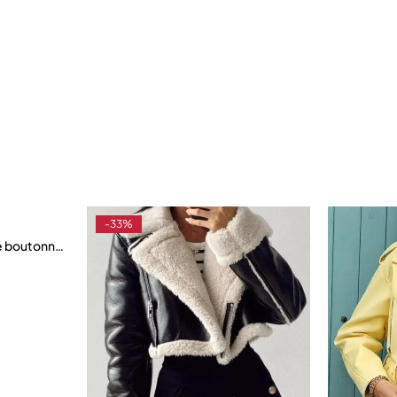
i-saison
-33%
le boutonnage pour femme, haut de gamme