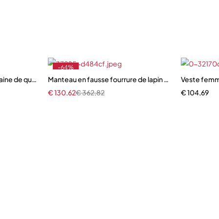
-64%
e de qualité et col en vraie fourrure de renard, style raffiné et inte
Manteau en fausse fourrure de lapin pour femme
Veste femme
€
130,62
€
362,82
€
104,69