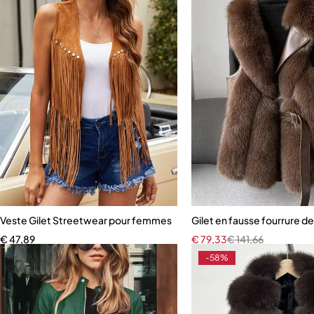
Veste Gilet Streetwear pour femmes
Gilet en fausse fourrure 
€
47,89
€
79,33
€
141,66
-58%