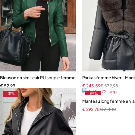
Blouson en similicuir PU souple femme
Parkas femme hiver – Mante
€
52,99
€
243,59
€
579,98
-31%
-59%
Manteau long femme en lai
€
292,78
€
714,10