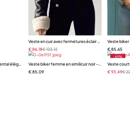
Veste en cuir avec fermetures éclair pour femme
Veste biker
€
86,18
€
123,12
€
85,65
-69%
ental élégant
Veste biker femme en similicuir noir – Coupe ample, z
Veste courte
€
85,09
€
93,49
€
2