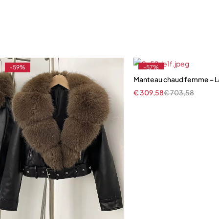
-59%
-57%
Manteau chaud femme – Lain
€
309,58
€
703,58