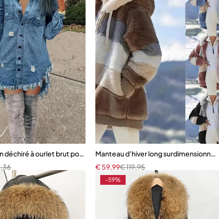
vers, manches longues avec ceinture, poches Chic Vintage
n déchiré à ourlet brut pour femmes
Manteau d'hiver long surdimensionné
,36
€
59,99
€
119,95
-59%