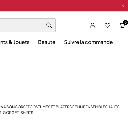
0
nts & Jouets
Beauté
Suivre la commande
INAISON
CORSET
COSTUMES ET BLAZERS FEMME
ENSEMBLES
HAUTS
S-GORGE
T-SHIRTS