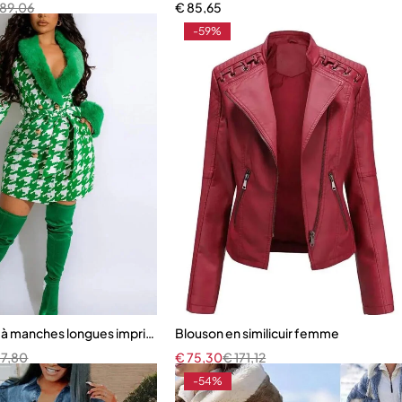
189,06
€
85,65
-59%
, style chic et chaud
 en laine synthétique, nouvelle collection automne-hiver
n à manches longues imprimé élégant pour femmes
Blouson en similicuir femme
57,80
€
75,30
€
171,12
-54%