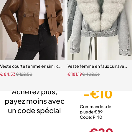
Veste courte femme en similicuir – Style vintage ample avec poche
Veste femme en faux cuir avec vé
€
84,53
€
122,50
€
181,19
€
402,66
Livraison gratuite
Service client expert
Paiement sécurisé
-€10
Achetez plus,
payez moins avec
Commandes de
un code spécial
plus de €89
Code: Pir10