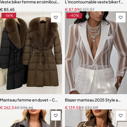
Veste biker femme en similicuir noir – Coupe ample et courte, style
L’incontournable veste biker femm
€
85,65
€
87,89
€
127,37
-56%
-40%
Manteau femme en duvet – Col en vraie fourrure de renard, doudo
Blazer manteau 2025 Style amér
€
262,54
€
596,66
€
139,58
€
232,09