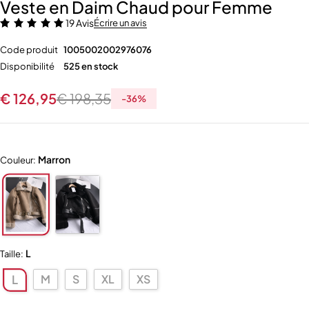
Veste en Daim Chaud pour Femme
19 Avis
Écrire un avis
Code produit
1005002002976076
Disponibilité
525 en stock
€
126,95
€
198,35
-
36
%
Marron
Couleur:
L
Taille:
M
S
XL
XS
L