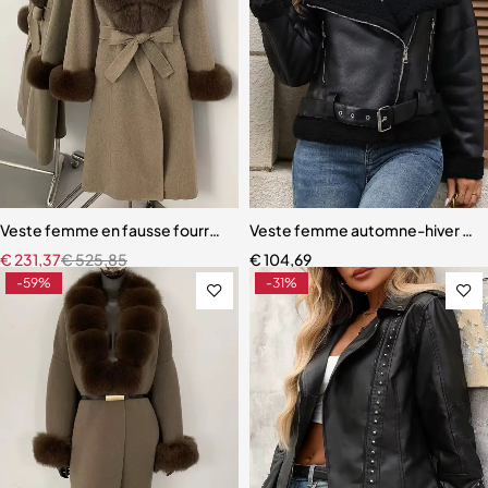
Veste femme en fausse fourrure – Manteau long chaud en laine synth
Veste femme automne-hiver en sim
€
231,37
€
525,85
€
104,69
-59%
-31%