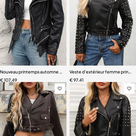
Nouveau printemps automne femmes Vintage détachable fermeture 
Veste d’extérieur femme printemp
€
107,49
€
97,41