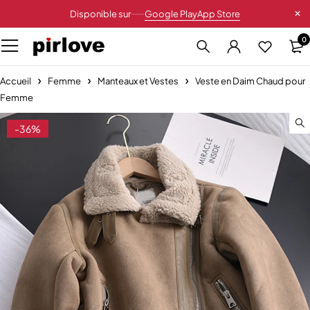
Disponible sur
Google Play
App Store
0
Accueil
Femme
Manteaux et Vestes
Veste en Daim Chaud pour
Femme
-36%