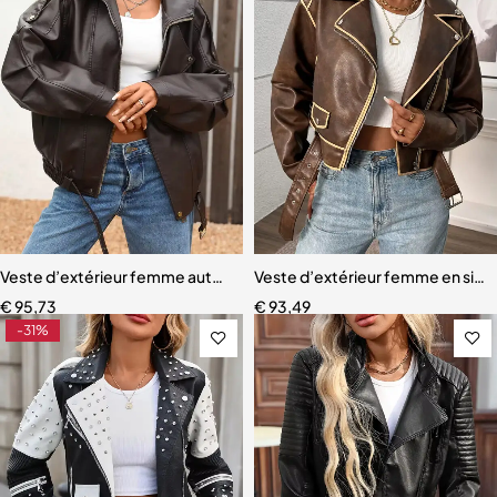
Veste d’extérieur femme automne-printemps – Faux cuir rétro, styl
Veste d’extérieur femme en simili
€
95,73
€
93,49
-31%