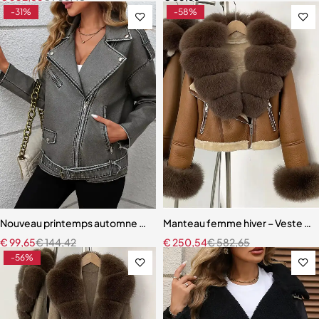
-31%
-58%
Nouveau printemps automne femmes rétro ceinture ample veste en s
Manteau femme hiver – Veste épais
€
99,65
€
144,42
€
250,54
€
582,65
-56%