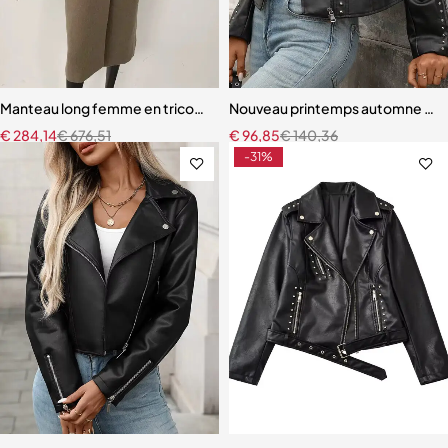
Manteau long femme en tricot – Ceinture chaude et col en véritable 
Nouveau printemps automne femme
€
284,14
€
676,51
€
96,85
€
140,36
-31%