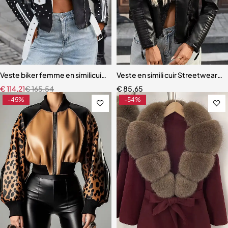
Veste biker femme en similicuir noir et blanc – Style punk avec rivets
Veste en simili cuir Streetwear 
€
114,21
€
165,54
€
85,65
-45%
-54%