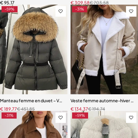
€
95,17
€
309,58
€
703,58
-59%
-31%
Manteau femme en duvet – Veste à capuche avec vraie fourrure de ra
Veste femme automne-hiver en fau
€
189,77
€
451,85
€
134,37
€
194,74
-31%
-59%