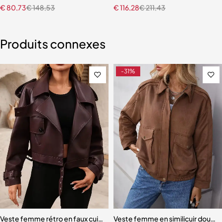
€
80,73
€
148,53
€
116,28
€
211,43
Produits connexes
-31%
Veste femme rétro en faux cuir – Coupe ample et ceinturée, look st
Veste femme en similicuir doux – 