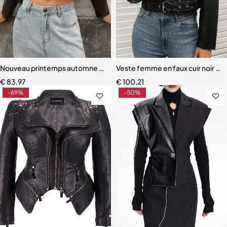
Nouveau printemps automne femmes courte fermeture éclair ceintur
Veste femme en faux cuir noir – De
€
83,97
€
100,21
-69%
-50%