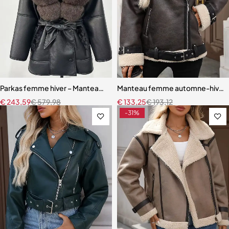
Parkas femme hiver – Manteau épais en vraie fourrure de renard et a
Manteau femme automne-hiver en 
€
243,59
€
579,98
€
133,25
€
193,12
-31%