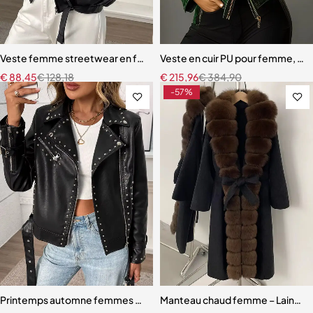
Veste femme streetwear en faux cuir noir – Design moto chic pour m
Veste en cuir PU pour femme, coule
€
88,45
€
128,18
€
215,96
€
384,90
-57%
Printemps automne femmes Streetwear Rivet fermeture éclair ceint
Manteau chaud femme – Laine de qu