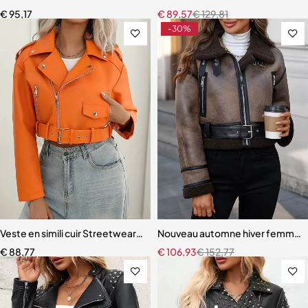
€
95,17
€
89,57
€
129,81
-30%
Veste en simili cuir Streetwear pour femmes revers fermeture éclai
Nouveau automne hiver femmes a
€
88,77
€
106,93
€
152,77