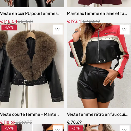
Veste en cuir PU pour femmes, imprimé léopard, Patchwork, manche
Manteau femme en laine et fauss
€
148,04
€
270,11
€
193,41
€
420,47
-59%
Veste courte femme – Manteau en PU avec fausse fourrure douce et 
Veste femme rétro en faux cuir –
€
118,69
€
269,75
€
78,69
-59%
-31%