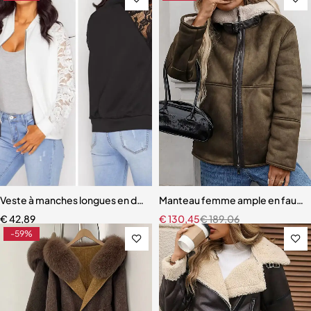
Veste à manches longues en dentelle pour femmes
Manteau femme ample en fausse f
€
42,89
€
130,45
€
189,06
-59%