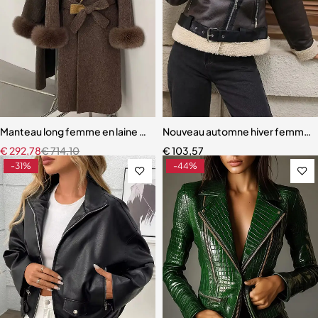
Manteau long femme en laine avec vraie fourrure de renard – Veste
Nouveau automne hiver femmes r
€
292,78
€
714,10
€
103,57
-31%
-44%