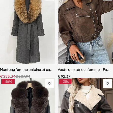
Manteau femme en laine et cachemire – Nouveau modèle automne-hive
Veste d’extérieur femme – Faux c
€
255,34
€
607,94
€
92,37
-58%
-31%