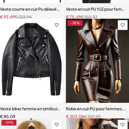
Veste courte en cuir Pu délavé, nouveau Style, col de costume, taille à
Veste en cuir PU YLE pour femme
€
93,49
€
223,94
€
75,49
€
150,37
-38%
Veste biker femme en similicuir noir – Coupe ample, zippée, style s
Robe en cuir PU pour femmes, bou
€
85,09
€
203,06
€
327,39
-59%