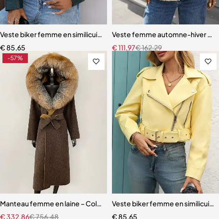
Veste biker femme en similicuir – Coupe ample et courte avec ceintu
Veste femme automne-hiver en fau
€
85,65
€
111,97
€
162,29
-57%
Manteau femme en laine – Col et capuche en véritable fourrure de r
Veste biker femme en similicuir 
€
332,86
€
756,48
€
85,65