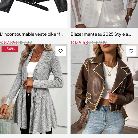
L’incontournable veste biker femme – Le cuir noir revisité pour l’au
Blazer manteau 2025 Style amér
€
87,89
€
127,37
€
139,58
€
232,09
-54%