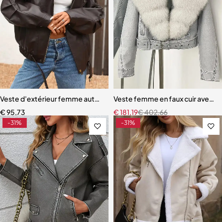
Veste d’extérieur femme automne-printemps – Faux cuir rétro, styl
Veste femme en faux cuir avec vé
€
95,73
€
181,19
€
402,66
-31%
-31%