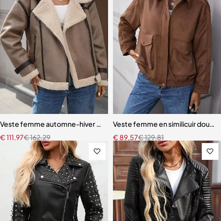
Veste femme automne-hiver en fausse fourrure d’agneau – Style vin
Veste femme en similicuir doux – 
€
111,97
€
162,29
€
89,57
€
129,81