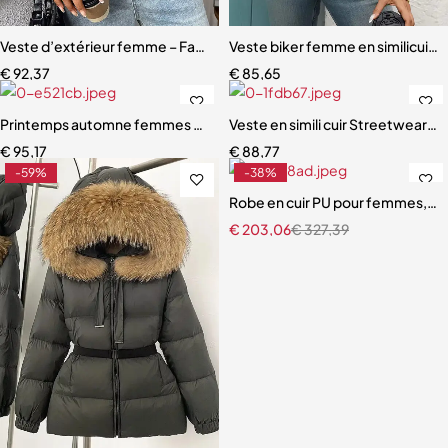
Veste d’extérieur femme – Faux cuir rétro ample, style biker stree
Veste biker femme en similicuir 
€
92,37
€
85,65
Printemps automne femmes Streetwear Rivet fermeture éclair ceint
Veste en simili cuir Streetwear 
€
95,17
€
88,77
-59%
-38%
Robe en cuir PU pour femmes, bou
€
203,06
€
327,39