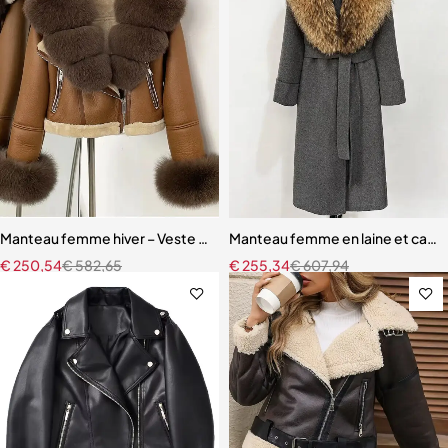
Manteau femme hiver – Veste épaisse en simili cuir avec poignets en f
Manteau femme en laine et cachem
€
250,54
€
582,65
€
255,34
€
607,94