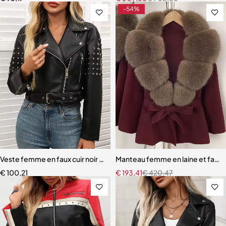
-54%
Veste femme en faux cuir noir – Design court, riveté et ceinturé, par
Manteau femme en laine et fauss
€
100,21
€
193,41
€
420,47