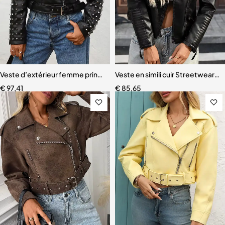
Veste d’extérieur femme printemps-automne – Faux cuir noir, rivet
Veste en simili cuir Streetwear 
€
97,41
€
85,65