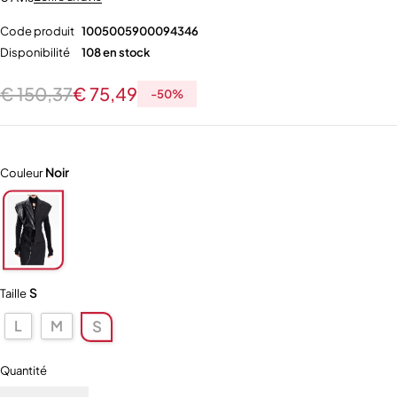
Code produit
1005005900094346
Disponibilité
108 en stock
€
150,37
€
75,49
-
50
%
Noir
Couleur
S
Taille
L
M
S
Quantité