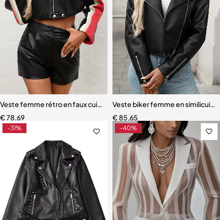
Veste femme rétro en faux cuir – Coupe courte, design moto streetw
Veste biker femme en similicuir n
€
78,69
€
85,65
-31%
-40%