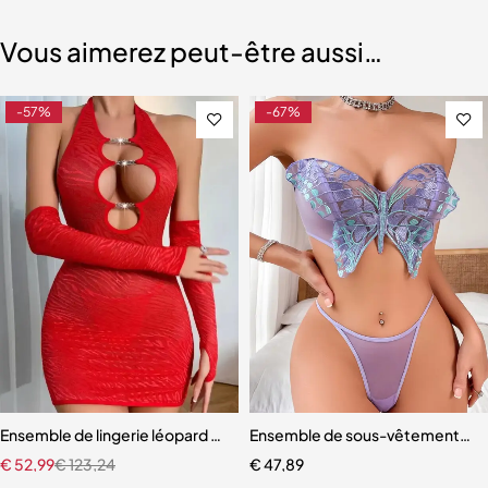
Vous aimerez peut-être aussi…
-57%
-67%
illes pour femmes
Ensemble de lingerie léopard pour femme
Ensemble de sous-vêtements tra
€
52,99
€
123,24
€
47,89