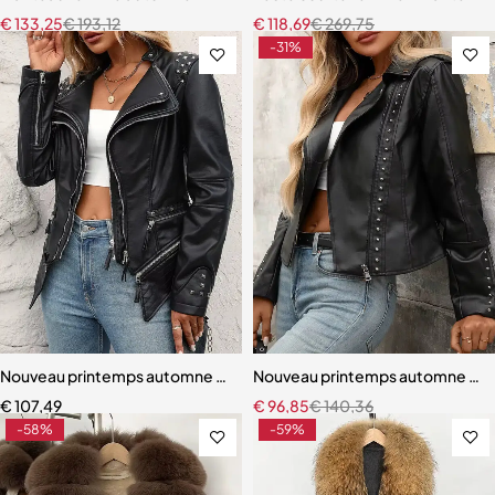
€
133,25
€
193,12
€
118,69
€
269,75
-31%
Nouveau printemps automne femmes Vintage détachable fermeture 
Nouveau printemps automne femme
€
107,49
€
96,85
€
140,36
-58%
-59%