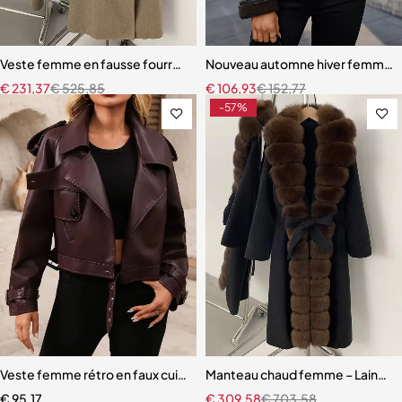
Veste femme en fausse fourrure – Manteau long chaud en laine synth
Nouveau automne hiver femmes a
€
231,37
€
525,85
€
106,93
€
152,77
-57%
Veste femme rétro en faux cuir – Coupe ample et ceinturée, look st
Manteau chaud femme – Laine de qu
€
95,17
€
309,58
€
703,58