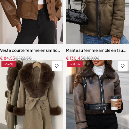
Veste courte femme en similicuir – Style vintage ample avec poche
Manteau femme ample en fausse f
€
84,53
€
122,50
€
130,45
€
189,06
-56%
-30%