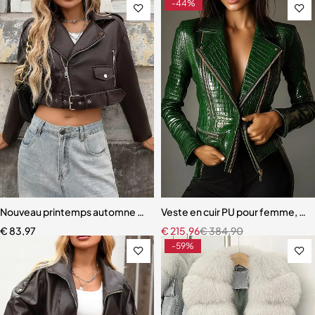
-44%
Nouveau printemps automne femmes courte fermeture éclair ceintur
Veste en cuir PU pour femme, coule
€
83,97
€
215,96
€
384,90
-59%