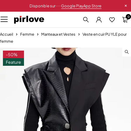
Disponible sur
Google Play
App Store
0
Accueil
Femme
Manteaux et Vestes
Veste en cuir PU YLE pour
femme
-50%
Feature