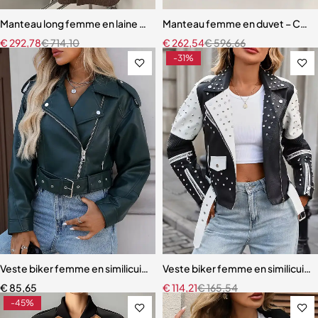
Manteau long femme en laine avec vraie fourrure de renard – Veste
Manteau femme en duvet – Col en
€
292,78
€
714,10
€
262,54
€
596,66
-31%
Veste biker femme en similicuir – Coupe ample et courte avec ceintu
Veste biker femme en similicuir no
€
85,65
€
114,21
€
165,54
-45%