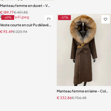
Manteau femme en duvet – Veste à capuche avec vraie fourrure de ra
€
189,77
€
451,85
-69%
-57%
Veste courte en cuir Pu délavé, nouveau Style, col de costume, taille à
€
93,49
€
223,94
Manteau femme en laine – Col et 
€
332,86
€
756,48
Livraison gratuite
Service client expert
Paiement sécurisé