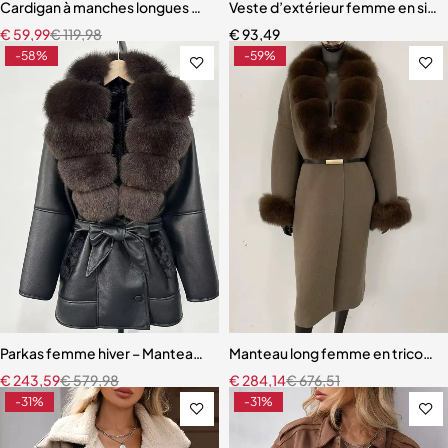
Cardigan à manches longues pour femmes
Veste d’extérieur femme en simili
€
59,99
€
119,98
€
93,49
-58%
-59%
Parkas femme hiver – Manteau épais en vraie fourrure de renard et a
Manteau long femme en tricot – C
€
243,59
€
579,98
€
284,14
€
676,51
-31%
-31%