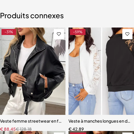
Produits connexes
-31%
-59%
Veste femme streetwear en faux cuir noir – Design moto chic pour m
Veste à manches longues en den
€
88,45
€
128,18
€
42,89