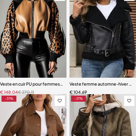
Veste en cuir PU pour femmes, imprimé léopard, Patchwork, manche
Veste femme automne-hiver en sim
€
148,04
€
270,11
€
104,69
-31%
-31%