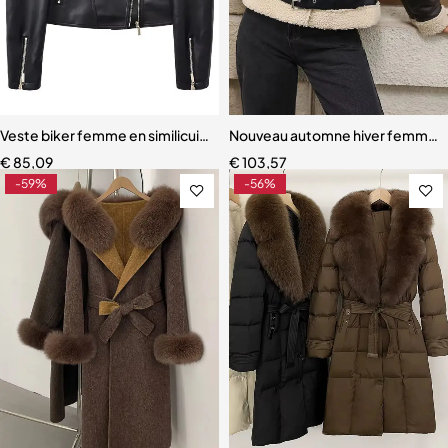
Veste biker femme en similicuir noir – Coupe ample, zippée, style s
Nouveau automne hiver femmes r
€
85,09
€
103,57
-59%
-56%