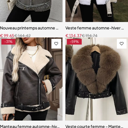
Nouveau printemps automne femmes rétro ceinture ample veste en s
Veste femme automne-hiver en fau
€
99,65
€
144,42
€
134,37
€
194,74
-31%
-59%
Manteau femme automne-hiver en fausse fourrure d’agneau – Chaud, 
Veste courte femme – Manteau en 