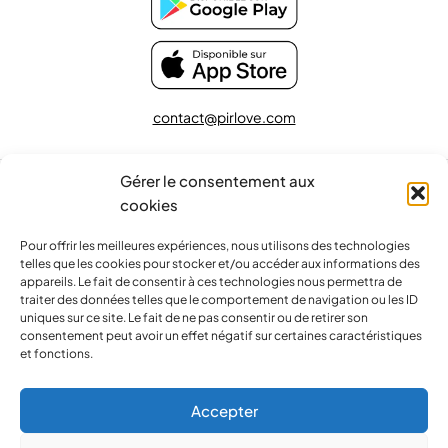
contact@pirlove.com
Gérer le consentement aux
Copyright 2024 © Pirlove. Tous droits réservés
cookies
Pour offrir les meilleures expériences, nous utilisons des technologies
Compare
(0)
telles que les cookies pour stocker et/ou accéder aux informations des
appareils. Le fait de consentir à ces technologies nous permettra de
traiter des données telles que le comportement de navigation ou les ID
uniques sur ce site. Le fait de ne pas consentir ou de retirer son
consentement peut avoir un effet négatif sur certaines caractéristiques
et fonctions.
Compare
Remove all products
Accepter