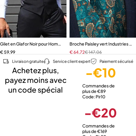
Gilet en Glafor Noir pour Homme
Broche Paisley vert Industries c
€
59,99
€
64,72
€
147,06
Livraison gratuite
Service client expert
Paiement sécurisé
-€10
Achetez plus,
payez moins avec
Commandes de
un code spécial
plus de €89
Code: Pir10
-€20
Commandes de
plus de €169