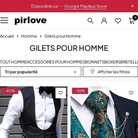
Disponible sur
Google Play
App Store
0
Accueil
Homme
Gilets pour homme
GILETS POUR HOMME
TOUT HOMME
ACCESSOIRES POUR HOMMES
BONNETS
BOXERS
BRETELL
Tri par popularité
-60%
-56%