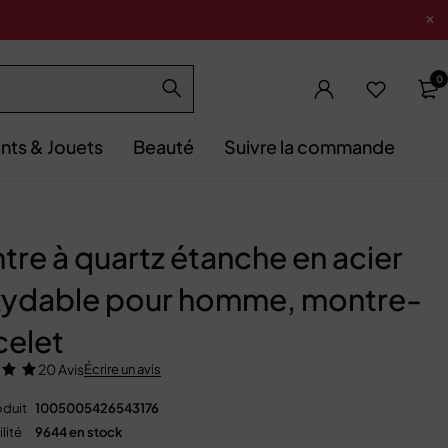
0
nts & Jouets
Beauté
Suivre la commande
tre à quartz étanche en acier
xydable pour homme, montre-
celet
20 Avis
Écrire un avis
duit
1005005426543176
lité
9644 en stock