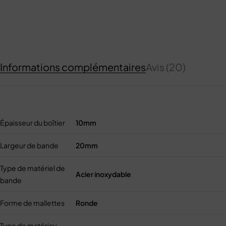
Informations complémentaires
Avis (20)
Épaisseur du boîtier
10mm
Largeur de bande
20mm
Type de matériel de
Acier inoxydable
bande
Forme de mallettes
Ronde
Type de matériau