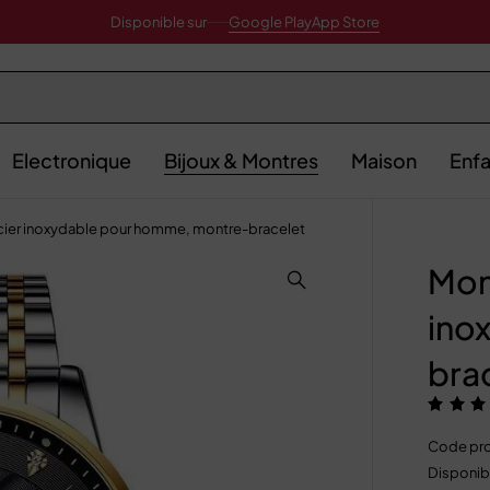
Disponible sur
Google Play
App Store
Electronique
Bijoux & Montres
Maison
Enfa
acier inoxydable pour homme, montre-bracelet
Mon
ino
bra
Code pro
Disponibi