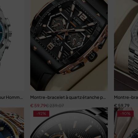
our Homme, dehors, Militaire
Montre-bracelet à quartz étanche pour homme, mont
Montre-bra
€
59,79
€
239,07
€
59,79
-92%
-90%