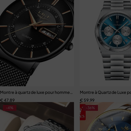
Montre à quartz de luxe pour homme, étanche, ultra fine
Montre à Quartz de Luxe p
€
47,89
€
59,99
-4%
-36%