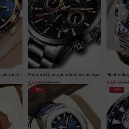
aphe multifonctionnelle étanche pour homme
Montre à Quartz pour homme, marque de luxe
Montre de s
€
59,99
€
599,94
€
64,72
€
64
-15%
-52%