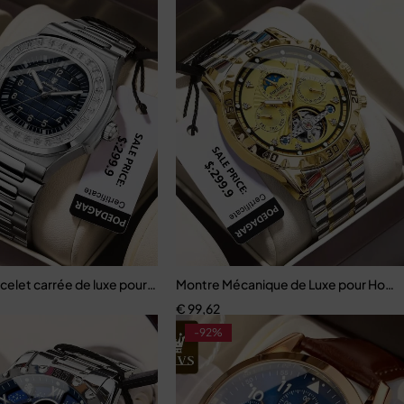
re-bracelet de luxe
celet carrée de luxe pour homme
Montre Mécanique de Luxe pour Hom
€
99,62
-92%