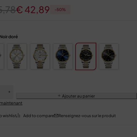
5,78
€
42,89
-
50
%
Noir doré
Ajouter au panier
 maintenant
Renseignez-vous sur le produit