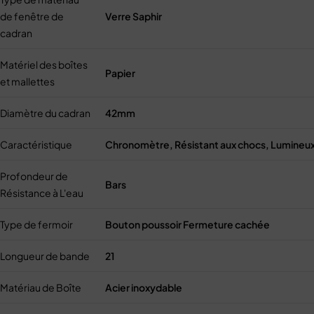
de fenêtre de
Verre Saphir
cadran
Matériel des boîtes
Papier
et mallettes
Diamètre du cadran
42mm
Caractéristique
Chronomètre, Résistant aux chocs, Lumineux,
Profondeur de
Bars
Résistance à L'eau
Type de fermoir
Bouton poussoir Fermeture cachée
Longueur de bande
21
Matériau de Boîte
Acier inoxydable