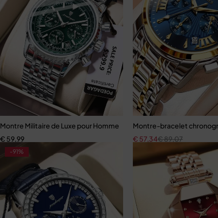
Montre Militaire de Luxe pour Homme
Montre-bracelet chronogr
€
59,99
€
57,34
€
89,07
-91%