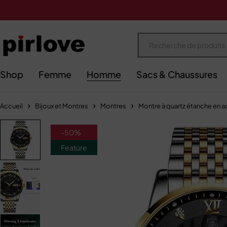
Shop
Femme
Homme
Sacs & Chaussures
Accueil
Bijoux et Montres
Montres
Montre à quartz étanche en 
-50%
Feature