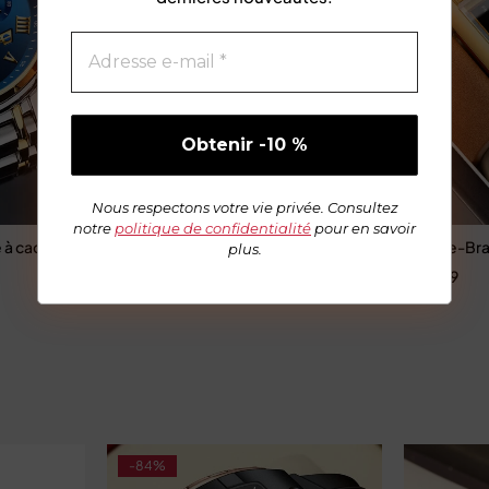
Nous respectons votre vie privée. Consultez
notre
politique de confidentialité
pour en savoir
e à cadran romain pour homme
Montre-bracelet de sport en acier à quartz doré po
Montre-Bra
plus.
€
52,99
€
59,99
-84%