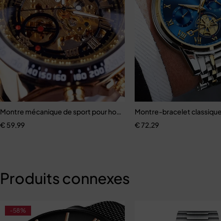
ctangulaire, Étanche
Montre mécanique de sport pour hommes
Montre-bracelet classiqu
€
59,99
€
72,29
Produits connexes
-58%