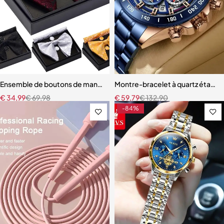
Ensemble de boutons de manchette Paisley pour homme, grand nœu
Montre-bracelet à quartz étanc
€
34,99
€
69,98
€
59,79
€
132,90
-84%