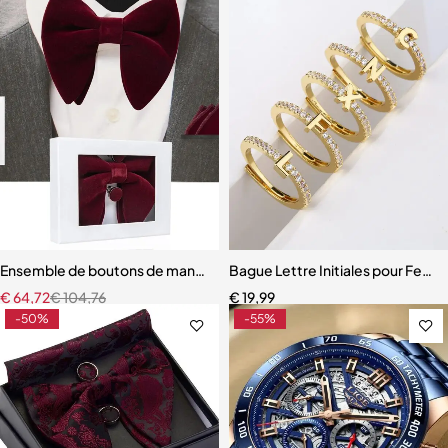
Ensemble de boutons de manchette carrés en velours pour hommes,
Bague Lettre Initiales pour Fem
€
64,72
€
104,76
€
19,99
-50%
-55%