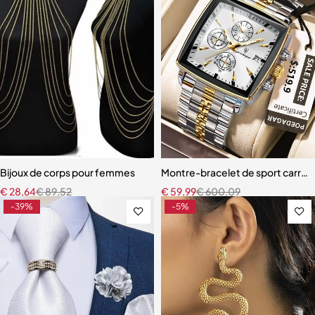
Bijoux de corps pour femmes
Montre-bracelet de sport carrée
€
28,64
€
89,52
€
59,99
€
600,09
-39%
-5%