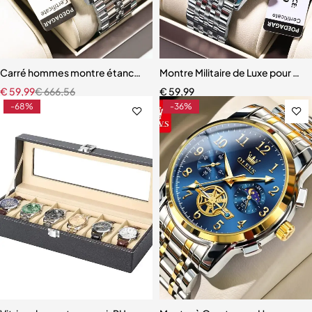
Carré hommes montre étanche lumineux chronographe calendrier h
Montre Militaire de Luxe pour H
€
59,99
€
666,56
€
59,99
-68%
-36%