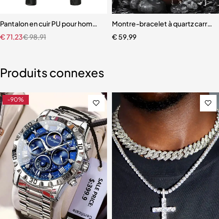
ut pointu pour hommes
Pantalon en cuir PU pour homme
Montre-bracelet à quartz carré
€
71,23
€
98,91
€
59,99
Produits connexes
-90%