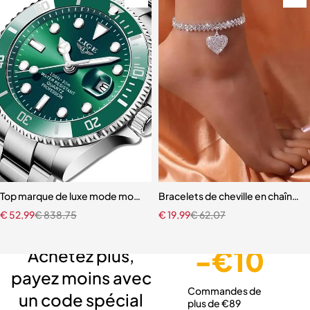
Top marque de luxe mode montre de plongée hommes
Bracelets de cheville en chaîne 
€
52,99
€
838,75
€
19,99
€
62,07
Livraison gratuite
Service client expert
Paiement sécurisé
-€10
Achetez plus,
payez moins avec
Commandes de
un code spécial
plus de €89