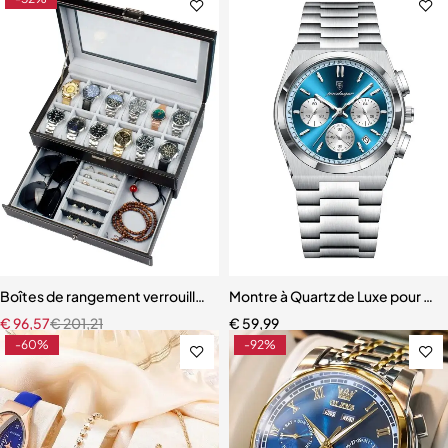
Boîtes de rangement verrouillables en cuir PU pour montres
Montre à Quartz de Luxe pour Hom
€
96,57
€
201,21
€
59,99
-60%
-92%