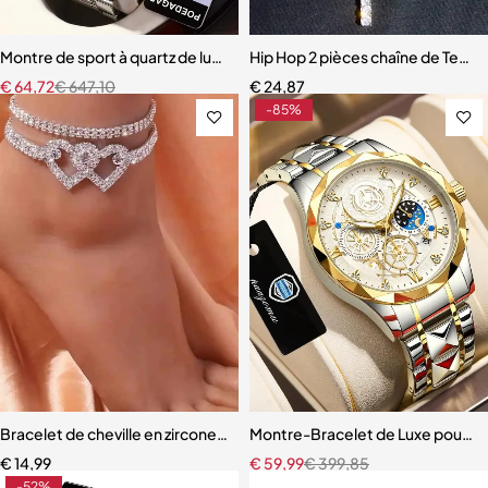
Montre de sport à quartz de luxe pour homme
Hip Hop 2 pièces chaîne de Tenn
€
64,72
€
647,10
€
24,87
-85%
Bracelet de cheville en zircone cubique pour femme
Montre-Bracelet de Luxe pour 
€
14,99
€
59,99
€
399,85
-52%