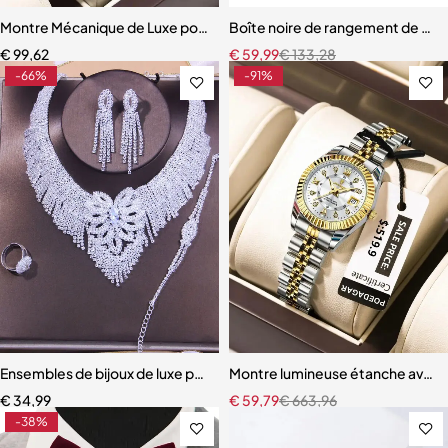
Montre Mécanique de Luxe pour Homme, Étanche
Boîte noire de rangement de mont
€
99,62
€
59,99
€
133,28
-66%
-91%
Ensembles de bijoux de luxe pour femmes, collier en biscuits, boucles 
Montre lumineuse étanche avec
€
34,99
€
59,79
€
663,96
-38%