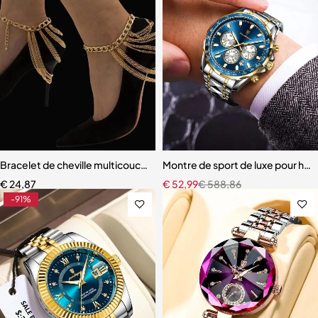
Bracelet de cheville multicouche pour femme
Montre de sport de luxe pour ho
€
24,87
€
52,99
€
588,86
-91%