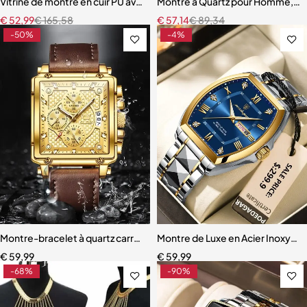
Vitrine de montre en cuir PU avec dessus en verre
Montre à Quartz pour Homme, Vo
€
52,99
€
165,58
€
57,14
€
89,34
-50%
-4%
Montre-bracelet à quartz carrée étanche pour homme
Montre de Luxe en Acier Inoxyda
€
59,99
€
59,99
-68%
-90%