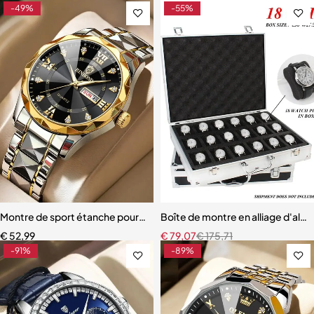
-49%
-55%
Montre de sport étanche pour homme
Boîte de montre en alliage d'alum
€
52,99
€
79,07
€
175,71
-91%
-89%