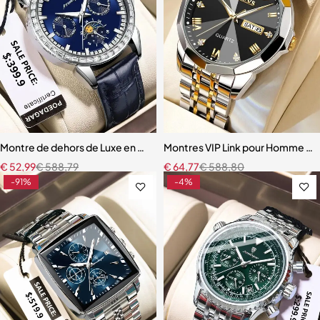
Montre de dehors de Luxe en Cuir pour Homme
Montres VIP Link pour Homme e
€
52,99
€
588,79
€
64,77
€
588,80
-91%
-4%