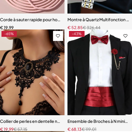
Corde à sauter rapide pour hommes et femmes
Montre à Quartz Multifonction 
€
19,99
€
52,85
€
326,44
-65%
-43%
Collier de perles en dentelle noire gemme vintage
Ensemble de Broches à N minist
€
19,99
€
57,15
€
68,13
€
119,01