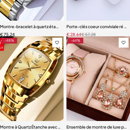
Montre-bracelet à quartz étanche pour homme, style de plongée cl
Porte-clés coeur conviviale ré noi
€
75,24
€
28,64
€
57,28
-48%
-64%
Montre à Quartz Étanche avec Calendrier pour Homme
Ensemble de montre de luxe po