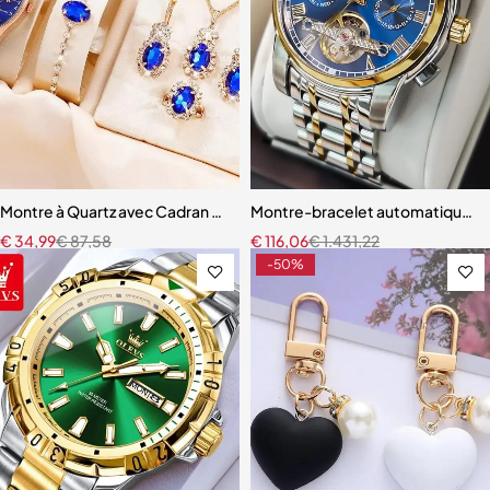
Montre à Quartz avec Cadran en Strass pour Femme
Montre-bracelet automatique 
€
34,99
€
87,58
€
116,06
€
1.431,22
-50%