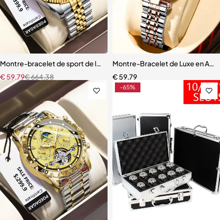
Montre-bracelet de sport de luxe pour homme, Reloj + boîte
Montre-Bracelet de Luxe en Aci
€
59,79
€
664,38
€
59,79
-65%