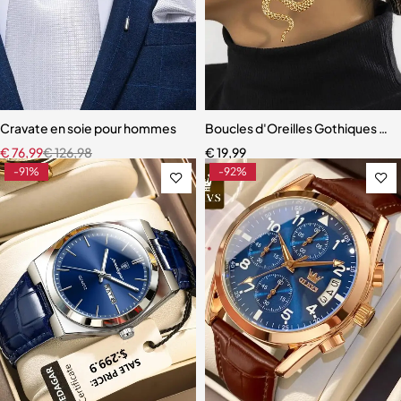
Cravate en soie pour hommes
Boucles d'Oreilles Gothiques en
€
76,99
€
126,98
€
19,99
-91%
-92%