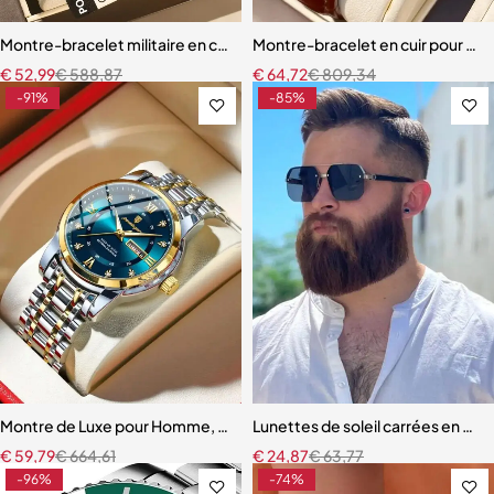
Montre-bracelet militaire en cuir pour homme
Montre-bracelet en cuir pour ho
€
52,99
€
588,87
€
64,72
€
809,34
-91%
-85%
Montre de Luxe pour Homme, Élégante
Lunettes de soleil carrées en m
€
59,79
€
664,61
€
24,87
€
63,77
-96%
-74%