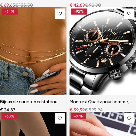
€
69,63
€
133,50
€
42,89
€
90,90
-64%
-92%
Bijoux de corps en cristal pour femmes, 3 pièces/ensemble
Montre à Quartz pour homme, ma
€
24,87
€
59,99
€
599,94
-68%
-91%