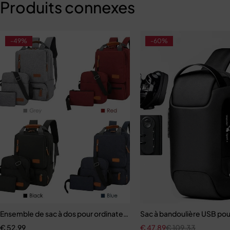
Produits connexes
-49%
-60%
Ensemble de sac à dos pour ordinateur portable unisexe
Sac à bandoulière USB p
€
52,99
€
47,89
€
109,33