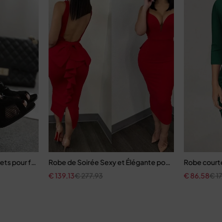
acets pour femmes
Robe de Soirée Sexy et Élégante pour Femme
Robe courte
€
139,13
€
277,93
€
86,58
€
17