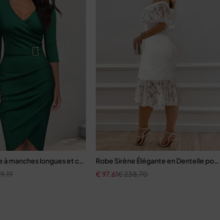
 à manches longues et col en V pour femmes
Robe Sirène Élégante en Dentelle po
9,19
€
97,61
€
238,70