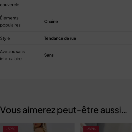
couvercle
Éléments
Chaîne
populaires
Style
Tendance de rue
Avec ou sans
Sans
intercalaire
Vous aimerez peut-être aussi…
-59%
-56%