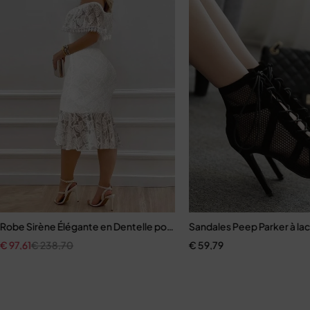
n V pour femmes
Robe Sirène Élégante en Dentelle pour Femme
Sandales Peep Parker à l
€
97,61
€
238,70
€
59,79