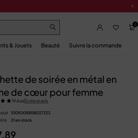
0
nts & Jouets
Beauté
Suivre la commande
hette de soirée en métal en
me de cœur pour femme
19 Avis
Écrire un avis
duit
1005005858037322
lité
21 en stock
7,89