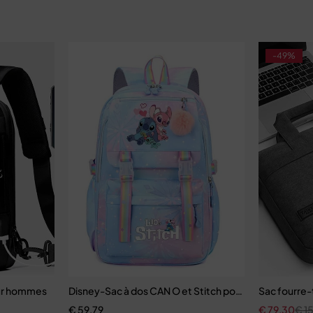
-49%
our hommes
Disney-Sac à dos CAN O et Stitch pour femme
Sac fourre-
€
59,79
€
79,30
€
1