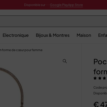
Disponible sur
Google Play
App Store
Electronique
Bijoux & Montres
Maison
Enfa
 en forme de cœur pour femme
Poc
for
Code pro
Disponibi
€
4