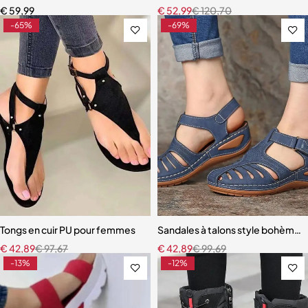
€
59,99
€
52,99
€
120,70
-65%
-69%
Tongs en cuir PU pour femmes
Sandales à talons style bohème
€
42,89
€
97,67
€
42,89
€
99,69
-13%
-12%