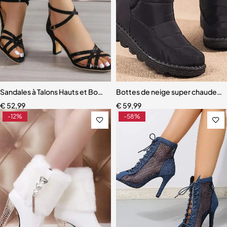
Sandales à Talons Hauts et Bouche de Poisson pour Femme
Bottes de neige super chaudes 
€
52,99
€
59,99
-12%
-58%