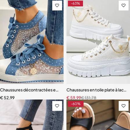
-63%
Chaussures décontractées en dentelle et toile creuse pour femmes
Chaussures en toile plate à lace
€
52,99
€
59,99
€
131,78
-60%