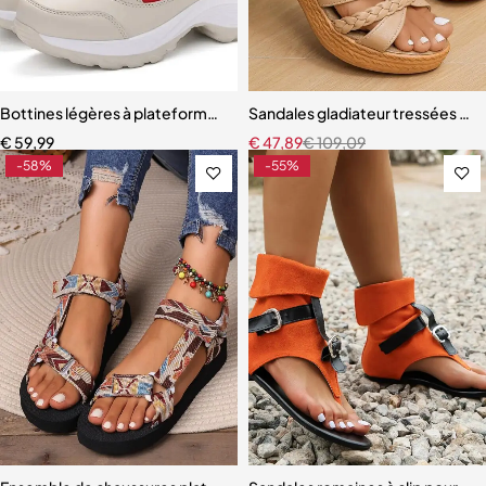
Bottines légères à plateforme pour femme
Sandales gladiateur tressées à t
€
59,99
€
47,89
€
109,09
-58%
-55%