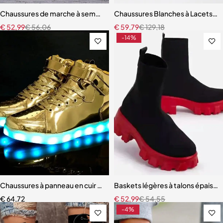
Chaussures de marche à semelle souple pour femmes
Chaussures Blanches à Lacets 
€
52,99
€
56,06
€
59,79
€
129,18
-14%
Chaussures à panneau en cuir miroir, lumière LED
Baskets légères à talons épais 
€
64,72
€
52,99
€
54,55
-4%