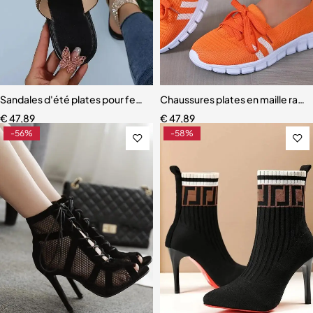
Sandales d'été plates pour femmes
Chaussures plates en maille ray
€
47,89
€
47,89
-56%
-58%