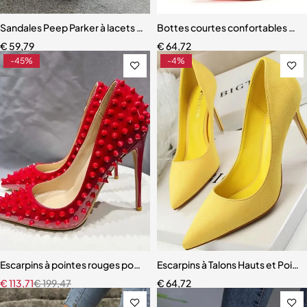
Sandales Peep Parker à lacets pour femmes
Bottes courtes confortables à en
€
59,79
€
64,72
-45%
-4%
Escarpins à pointes rouges pour femmes
Escarpins à Talons Hauts et Poin
€
113,71
€
199,47
€
64,72