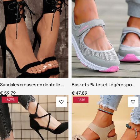
Sandales creuses en dentelle ouverte pour femmes
Baskets Plates et Légères pour
€
59,79
€
47,89
-62%
-13%