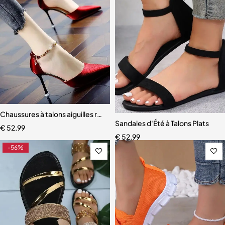
Chaussures à talons aiguilles rouges pour femmes
Sandales d'Été à Talons Plats
€
52,99
€
52,99
-56%