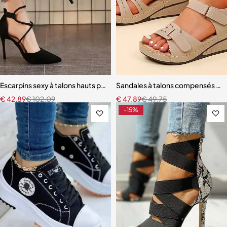
Escarpins sexy à talons hauts pour femmes
Sandales à talons compensés p
€
42,89
€
102,09
€
47,89
€
49,75
-15%