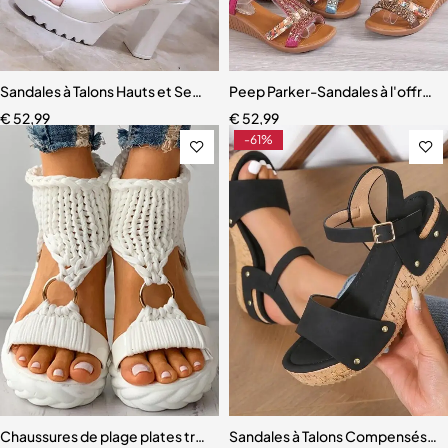
Sandales à Talons Hauts et Semelles Compensées pour Femme
Peep Parker-Sandales à l'offre
€
52,99
€
52,99
-61%
Chaussures de plage plates tressées pour femmes
Sandales à Talons Compensés p