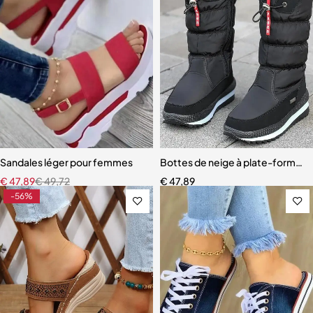
Sandales léger pour femmes
Bottes de neige à plate-forme 
€
47,89
€
49,72
€
47,89
-56%