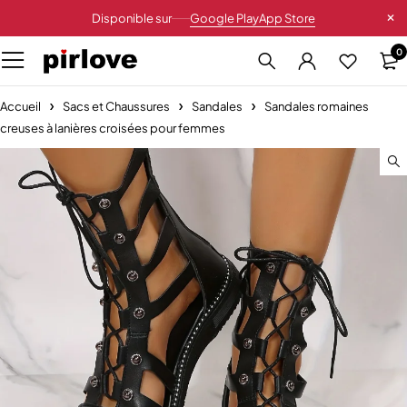
Disponible sur
Google Play
App Store
0
Accueil
Sacs et Chaussures
Sandales
Sandales romaines
creuses à lanières croisées pour femmes