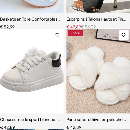
Baskets en Toile Confortables et Respirantes pour Femme
Escarpins à Talons Hauts et Fins
€
52,99
€
47,89
€
56,32
-56%
Chaussures de sport blanches souples pour garçons et filles
Pantoufles d'hiver en peluche p
€
42,89
€
42,89