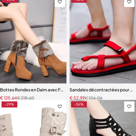
Bottes Rondes en Daim avec Fermeture Éclair Latérale pour Femme
Sandales décontractées pour 
€
125,64
€
218,60
€
52,99
€
106,06
-29%
-56%