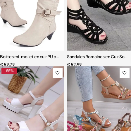
Bottes mi-mollet en cuir PU pour femmes, chaussures à enfiler rond
Sandales Romaines en Cuir Soup
€
59,79
€
52,99
-55%