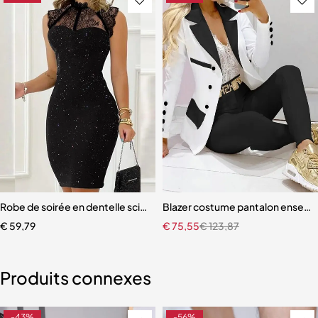
ulée avec Racines Foncées pour Femme
Robe de soirée en dentelle scintillante
Blazer costume pantalon ensem
€
59,79
€
75,55
€
123,87
Produits connexes
-43%
-56%