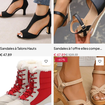
Sandales à Talons Hauts
Sandales à l'offre elles compen
€
47,89
€
47,89
€
109,19
-60%