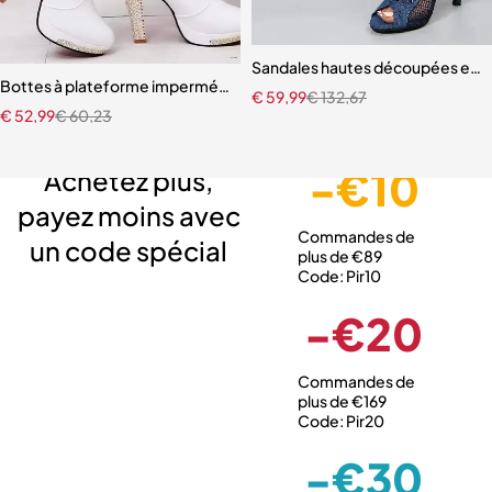
Sandales hautes découpées en m
Bottes à plateforme imperméables pour femmes
€
59,99
€
132,67
€
52,99
€
60,23
Livraison gratuite
Service client expert
Paiement sécurisé
-€10
Achetez plus,
payez moins avec
Commandes de
un code spécial
plus de €89
Code: Pir10
-€20
Commandes de
plus de €169
Code: Pir20
-€30