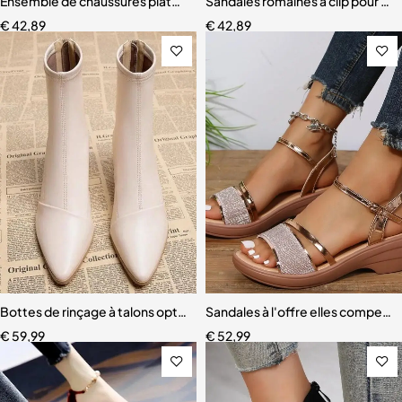
Ensemble de chaussures plates pour femmes
Sandales romaines à clip pour f
€
42,89
€
42,89
Bottes de rinçage à talons optiques pour femmes
Sandales à l'offre elles compen
€
59,99
€
52,99