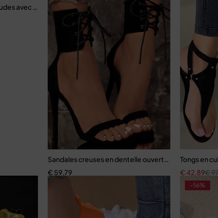
audes avec talons pour femmes
Sandales creuses en dentelle ouverte pour femmes
Tongs en cu
€
59,79
€
42,89
€
97
-56%