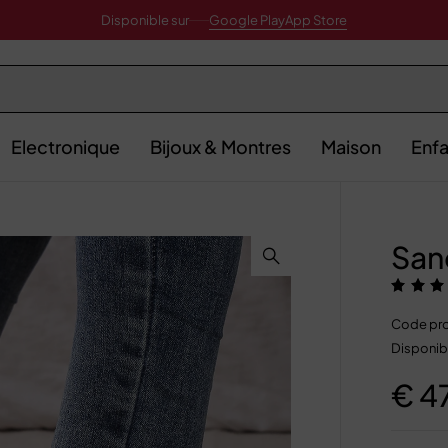
Disponible sur
Google Play
App Store
Electronique
Bijoux & Montres
Maison
Enfa
San
Code pro
Disponibi
€
4