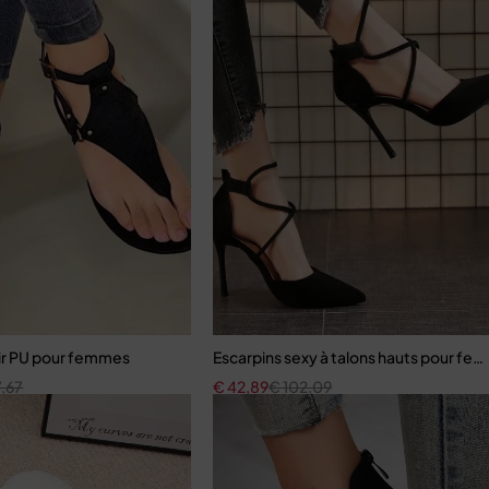
ir PU pour femmes
Escarpins sexy à talons hauts pour fe
,67
€
42,89
€
102,09