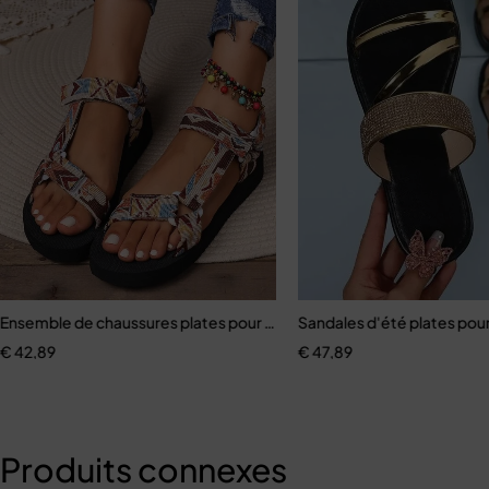
mes
Ensemble de chaussures plates pour femmes
Sandales d'été plates po
€
42,89
€
47,89
Produits connexes