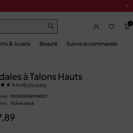
0
nts & Jouets
Beauté
Suivre la commande
dales à Talons Hauts
16 Avis
Écrire un avis
duit
1005005069198122
lité
703 en stock
7,89