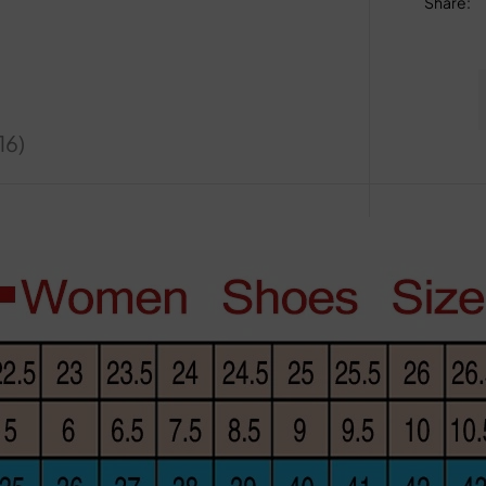
Share
:
16)