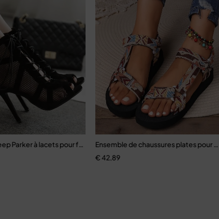
ep Parker à lacets pour femmes
Ensemble de chaussures plates pour
€
42,89