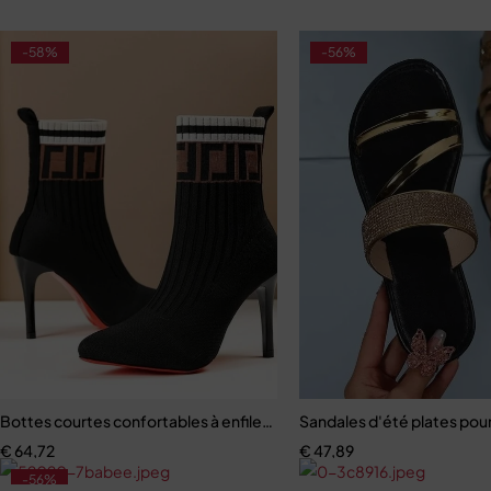
-58%
-56%
Bottes courtes confortables à enfiler pour femmes, talons hauts
Sandales d'été plates po
€
64,72
€
47,89
-56%