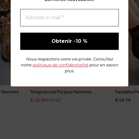
Nous respectons votre vie privée. Consultez
notre
politique de confidentialité
pour en savoir
plus.
ur femmes
Tongs en cuir PU pour femmes
Sandales Pe
€
42,89
€
97,67
€
59,79