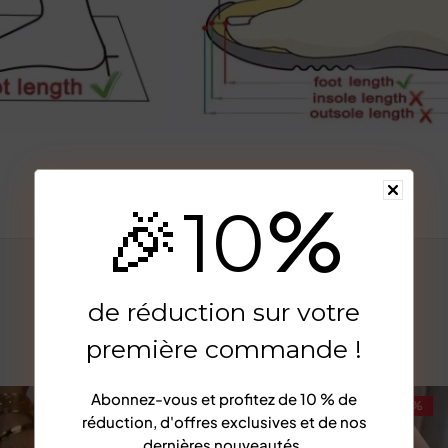
%
🎉
10
de réduction sur votre
première commande !
Abonnez-vous et profitez de
10 % de
-65%
-56%
réduction
, d'offres exclusives et de nos
dernières nouveautés.