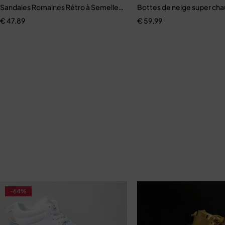
Sandales Romaines Rétro à Semelles Compensées pour Femme
Bottes de neige super ch
€
47,89
€
59,99
-64%