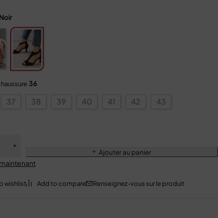
Noir
36
 chaussure
37
38
39
40
41
42
43
Ajouter au panier
 maintenant
Renseignez-vous sur le produit