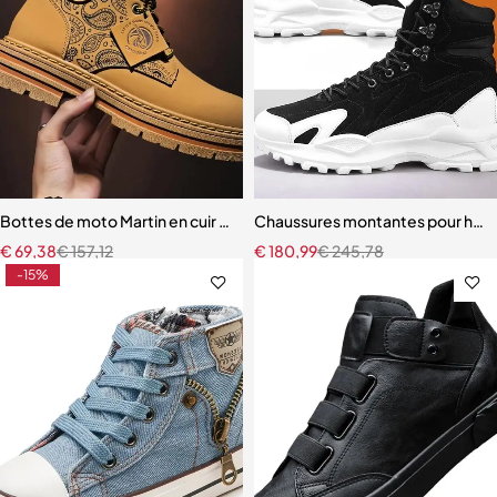
Bottes de moto Martin en cuir jaune pour hommes
Chaussures montantes pour ho
€
69,38
€
157,12
€
180,99
€
245,78
-15%