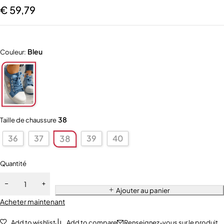
€
59,79
Bleu
Couleur:
38
Taille de chaussure
36
37
39
40
38
Quantité
Ajouter au panier
Acheter maintenant
Add to wishlist
Add to compare
Renseignez-vous sur le produit