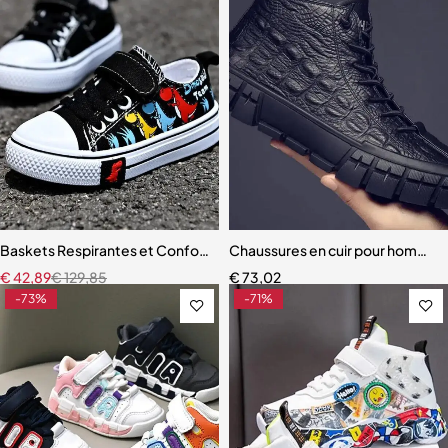
Baskets Respirantes et Confortables à Semelle Souple pour Enfant G
Chaussures en cuir pour hommes
€
42,89
€
129,85
€
73,02
-73%
-71%