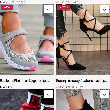
€
42,89
€
99,69
€
52,99
€
54,55
-4%
-62%
Baskets Plates et Légères pour Femme
Escarpins sexy à talons hauts po
€
47,89
€
42,89
€
102,09