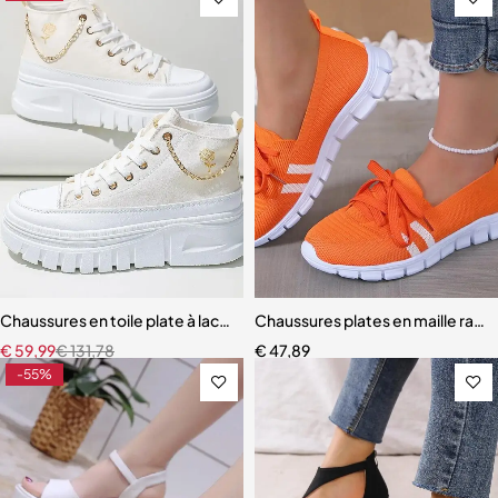
Chaussures en toile plate à lacets pour femmes
Chaussures plates en maille ray
€
59,99
€
131,78
€
47,89
-55%