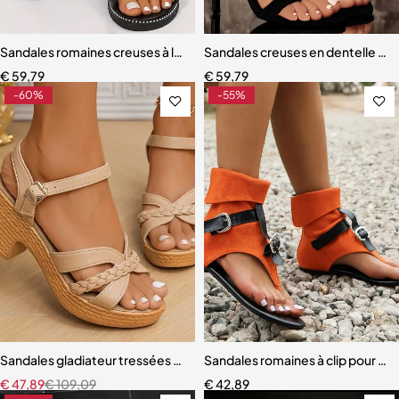
Sandales romaines creuses à lanières croisées pour femmes
Sandales creuses en dentelle o
€
59,79
€
59,79
-60%
-55%
Sandales gladiateur tressées à talons hauts pour femmes
Sandales romaines à clip pour f
€
47,89
€
109,09
€
42,89