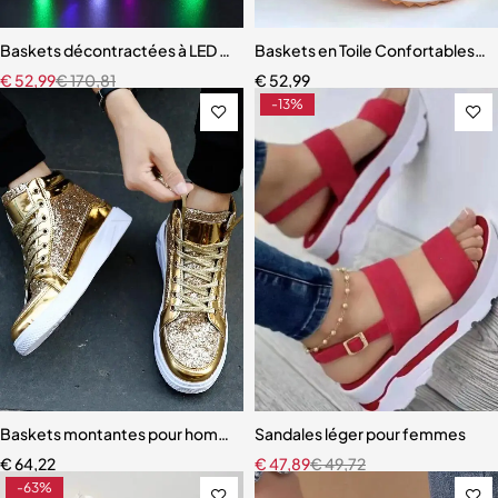
Baskets décontractées à LED pour enfants
Baskets en Toile Confortables e
€
52,99
€
170,81
€
52,99
-13%
Baskets montantes pour hommes
Sandales léger pour femmes
€
64,22
€
47,89
€
49,72
-63%