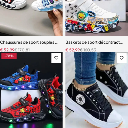
Chaussures de sport souples et décontractées pour enfants
Baskets de sport décontractées 
€
52,99
€
170,81
€
52,99
€
160,53
-78%