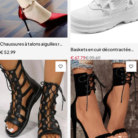
Chaussures à talons aiguilles rouges pour femmes
Baskets en cuir décontractées 
€
52,99
€
67,79
€
99,69