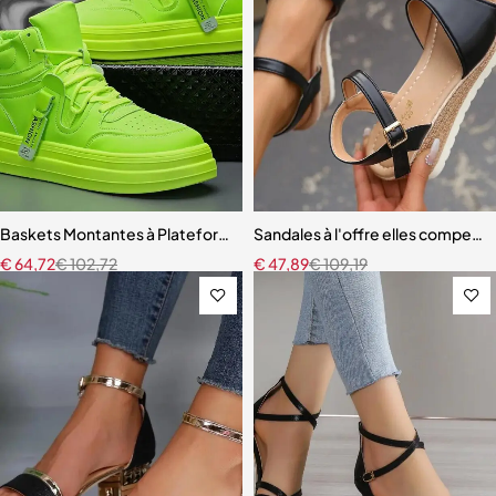
Baskets Montantes à Plateforme pour Homme
Sandales à l'offre elles compen
€
64,72
€
102,72
€
47,89
€
109,19