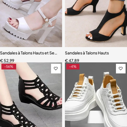
Sandales à Talons Hauts et Semelles Compensées pour Femme
Sandales à Talons Hauts
€
52,99
€
47,89
-56%
-4%