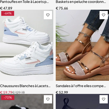
Pantoufles en Toile à Lacets pour Femme
Baskets en peluche coordonnan
€
47,89
€
75,66
-64%
Chaussures Blanches à Lacets pour Femme
Sandales à l'offre elles compen
€
59,79
€
129,18
€
52,99
-70%