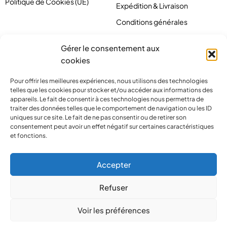
Politique de Cookies (UE)
Expédition & Livraison
Conditions générales
Gérer le consentement aux
cookies
Pour offrir les meilleures expériences, nous utilisons des technologies
telles que les cookies pour stocker et/ou accéder aux informations des
appareils. Le fait de consentir à ces technologies nous permettra de
traiter des données telles que le comportement de navigation ou les ID
uniques sur ce site. Le fait de ne pas consentir ou de retirer son
consentement peut avoir un effet négatif sur certaines caractéristiques
et fonctions.
contact@pirlove.com
Accepter
Refuser
Copyright 2024 © Pirlove. Tous droits réservés
Voir les préférences
Compare
(0)