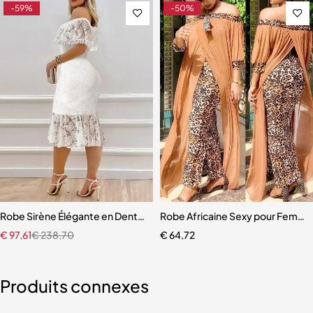
-59%
-50%
Noire pour Femme
Robe Sirène Élégante en Dentelle pour Femme
Robe Africaine Sexy pour Femme
€
97,61
€
238,70
€
64,72
Produits connexes