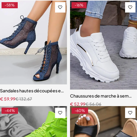
-58%
-16%
Sandales hautes découpées en maille pour femmes
Chaussures de marche à semelle
€
59,99
€
132,67
€
52,99
€
56,06
-44%
-60%