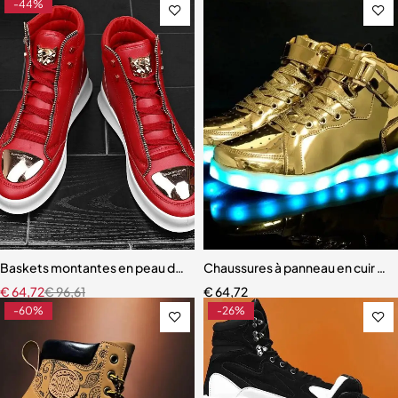
-44%
Baskets montantes en peau de serpent rouge pour hommes
Chaussures à panneau en cuir miro
€
64,72
€
96,61
€
64,72
-60%
-26%