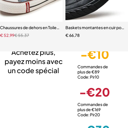
Chaussures de dehors en Toile pour Enfant Garçon et Fille
Baskets montantes en cuir pour
€
52,99
€
55,37
€
66,78
Livraison gratuite
Service client expert
Paiement sécurisé
-€10
Achetez plus,
payez moins avec
Commandes de
un code spécial
plus de €89
Code: Pir10
-€20
Commandes de
plus de €169
Code: Pir20