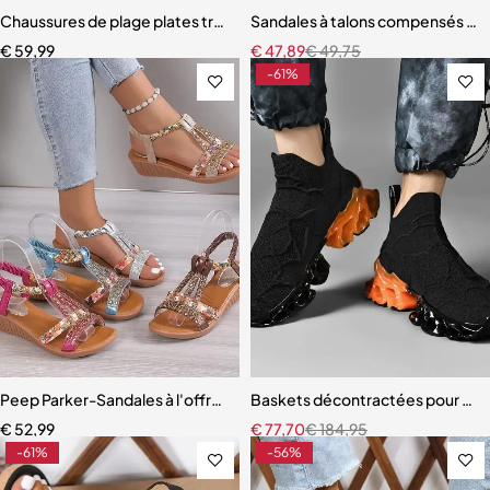
Chaussures de plage plates tressées pour femmes
Sandales à talons compensés p
€
59,99
€
47,89
€
49,75
-61%
Peep Parker-Sandales à l'offre elles compensées pour femmes
Baskets décontractées pour h
€
52,99
€
77,70
€
184,95
-61%
-56%