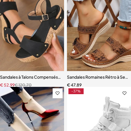
Sandales à Talons Compensés pour Femme
Sandales Romaines Rétro à Se
€
52,99
€
120,70
€
47,89
-37%