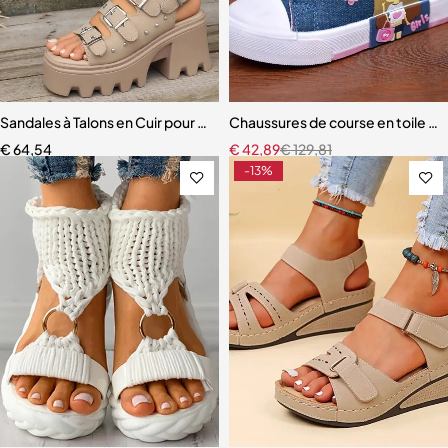
Sandales à Talons en Cuir pour Femme
Chaussures de course en toile po
€
64,54
€
42,89
€
129,81
-13%