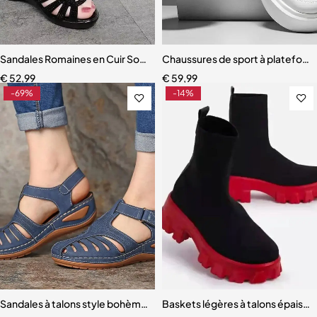
Sandales Romaines en Cuir Souple pour Femme
Chaussures de sport à plateform
€
52,99
€
59,99
-69%
-14%
Sandales à talons style bohème pour femmes
Baskets légères à talons épais 