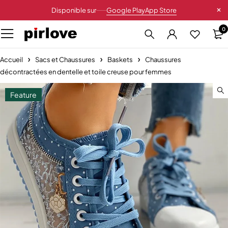
Disponible sur
Google Play
App Store
0
Accueil
Sacs et Chaussures
Baskets
Chaussures
décontractées en dentelle et toile creuse pour femmes
Feature