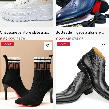
Chaussures en toile plate à lacets pour femmes
Bottes de rinçage à glissière mi
€
59,99
€
131,78
€
229,61
€
574,03
-58%
-53%