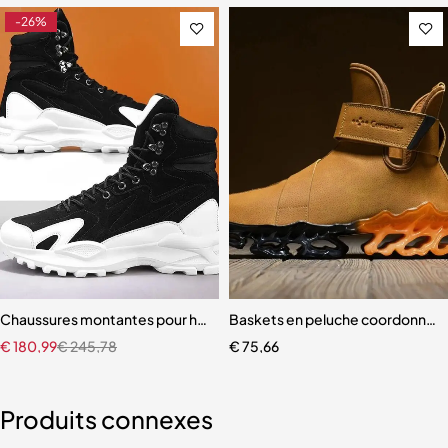
-26%
our hommes
Chaussures montantes pour hommes
Baskets en peluche coordonnan
€
180,99
€
245,78
€
75,66
Produits connexes