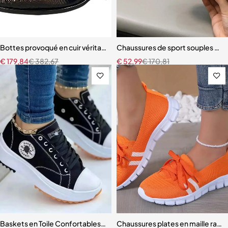
Bottes provoqué en cuir véritable pour hommes
Chaussures de sport souples et 
€
179,84
€
382,67
€
52,99
€
170,81
Baskets en Toile Confortables et Respirantes pour Femme
Chaussures plates en maille ray