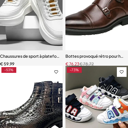
Chaussures de sport à plateforme en cuir PU pour hommes
Bottes provoqué rétro pour ho
€
59,99
€
76,23
€
78,72
-53%
-73%