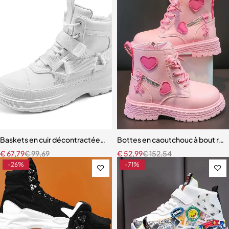
Baskets en cuir décontractées pour hommes
Bottes en caoutchouc à bout rond 
€
67,79
€
99,69
€
52,99
€
152,54
-26%
-71%