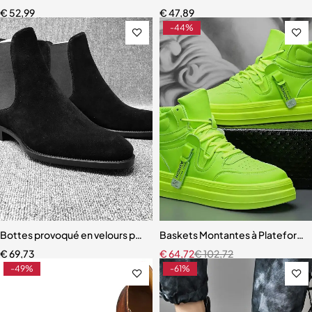
€
52,99
€
47,89
-44%
Bottes provoqué en velours pour hommes
Baskets Montantes à Plateform
€
69,73
€
64,72
€
102,72
-49%
-61%