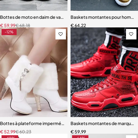
Bottes de moto en daim de vache pour hommes
Baskets montantes pour homme
€
59,99
€
68,18
€
64,22
-12%
Bottes à plateforme imperméables pour femmes
Baskets montantes de marque 
€
52,99
€
60,23
€
59,99