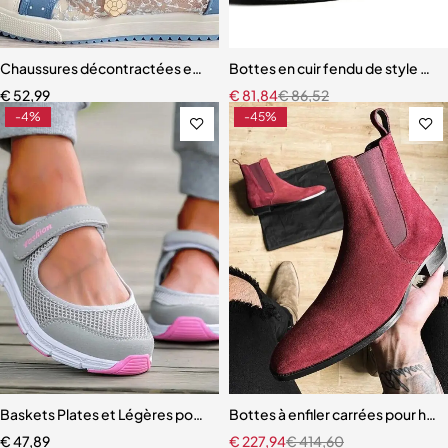
Chaussures décontractées en dentelle et toile creuse pour femmes
Bottes en cuir fendu de style br
€
52,99
€
81,84
€
86,52
-4%
-45%
Baskets Plates et Légères pour Femme
Bottes à enfiler carrées pour h
€
47,89
€
227,94
€
414,60