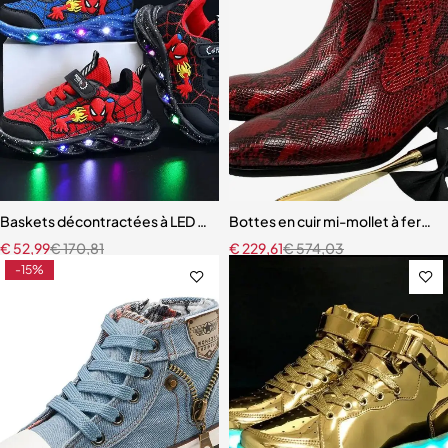
Baskets décontractées à LED pour enfants
Bottes en cuir mi-mollet à ferme
€
52,99
€
170,81
€
229,61
€
574,03
-15%