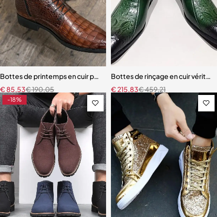
Bottes de printemps en cuir pointues à lacets pour hommes
Bottes de rinçage en cuir vérita
€
85,53
€
190,05
€
215,83
€
459,21
-18%