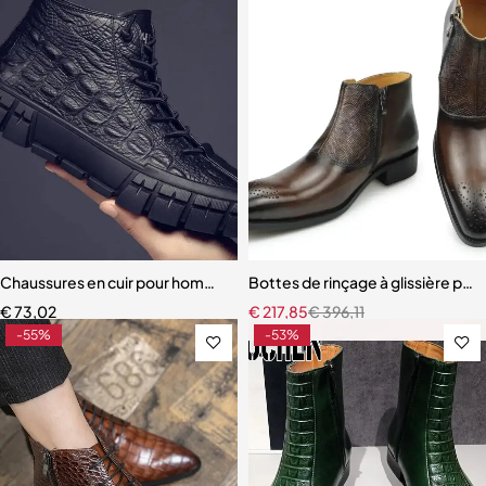
Chaussures en cuir pour hommes, bottes mi-montantes légères
Bottes de rinçage à glissière po
€
73,02
€
217,85
€
396,11
-55%
-53%