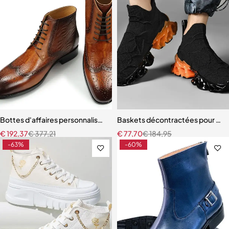
Bottes d'affaires personnalisées pour hommes Brogue à lacets à la c
Baskets décontractées pour h
€
192,37
€
377,21
€
77,70
€
184,95
-63%
-60%