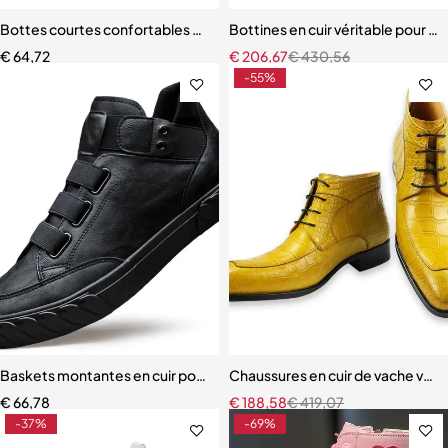
Bottes courtes confortables à enfiler pour femmes, talons hauts
Bottines en cuir véritable pour 
€
64,72
€
206,67
€
430,56
-55%
Baskets montantes en cuir pour hommes
Chaussures en cuir de vache vér
€
66,78
€
188,58
€
419,07
-37%
-69%