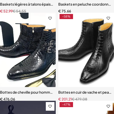
Baskets légères à talons épais pour femmes
Baskets en peluche coordonnan
€
52,99
€
54,55
€
75,66
-58%
Bottes de cheville pour hommes
Bottes en cuir de vache et peau
€
476,06
€
201,21
€
479,08
-47%