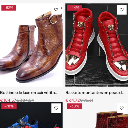
-52%
-44%
Bottines de luxe en cuir véritable pour hommes, chaussures habillée
Baskets montantes en peau de 
€
184,57
€
384,54
€
64,72
€
96,61
-78%
-60%