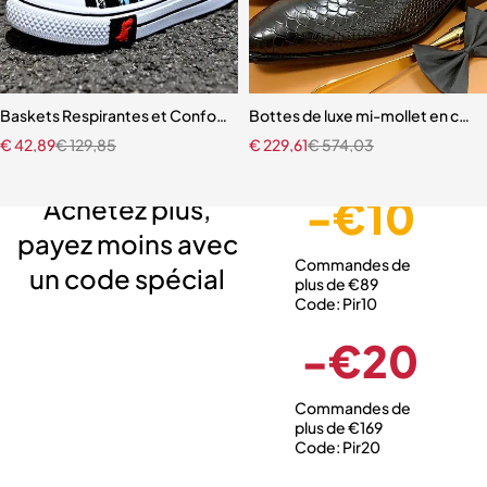
Baskets Respirantes et Confortables à Semelle Souple pour Enfant G
Bottes de luxe mi-mollet en cui
€
42,89
€
129,85
€
229,61
€
574,03
Livraison gratuite
Service client expert
Paiement sécurisé
-€10
Achetez plus,
payez moins avec
Commandes de
un code spécial
plus de €89
Code: Pir10
-€20
Commandes de
plus de €169
Code: Pir20