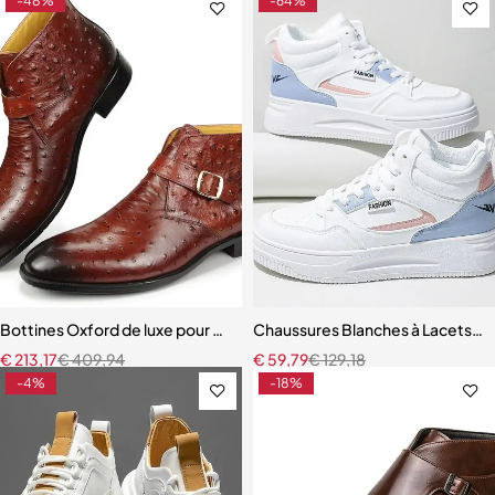
-48%
-64%
Bottines Oxford de luxe pour hommes, bottes habillées en cuir véri
Chaussures Blanches à Lacets 
€
213,17
€
409,94
€
59,79
€
129,18
-4%
-18%