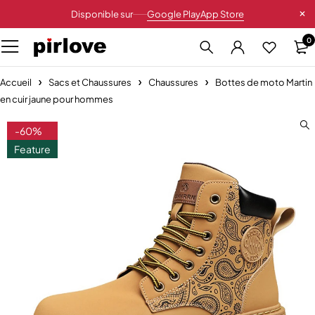
Disponible sur
Google Play
App Store
0
Accueil
Sacs et Chaussures
Chaussures
Bottes de moto Martin
en cuir jaune pour hommes
-60%
Feature