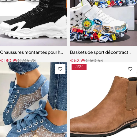
Chaussures montantes pour hommes
Baskets de sport décontractées 
€
180,99
€
245,78
€
52,99
€
160,53
-13%