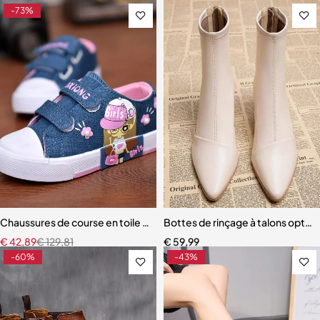
-73%
Chaussures de course en toile pour enfants
Bottes de rinçage à talons opti
€
42,89
€
129,81
€
59,99
-60%
-43%