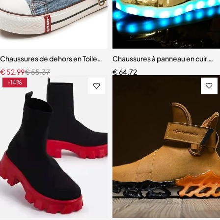
Chaussures de dehors en Toile pour Enfant Garçon et Fille
Chaussures à panneau en cuir miro
€
52,99
€
55,37
€
64,72
-14%