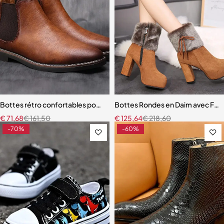
Bottes rétro confortables pour hommes
Bottes Rondes en Daim avec Ferm
€
71,68
€
161,50
€
125,64
€
218,60
-70%
-60%