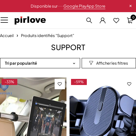
Disponible sur
Google Play
App Store
0
Accueil
Produits identifiés “Support”
SUPPORT
Tri par popularité
-33%
-59%