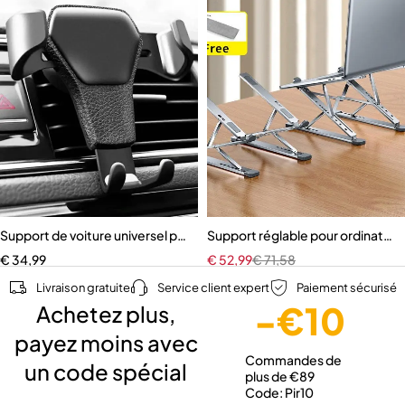
Support de voiture universel pour téléphone portable
Support réglable pour ordinateur
€
34,99
€
52,99
€
71,58
Livraison gratuite
Service client expert
Paiement sécurisé
-€10
Achetez plus,
payez moins avec
Commandes de
un code spécial
plus de €89
Code: Pir10