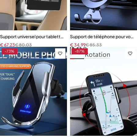
Support universel pour tablette PC 7-15 pouces, siège arrière de voi
Support de téléphone pour voitur
€
67,23
€
80,03
€
34,99
€
85,33
-73%
-87%