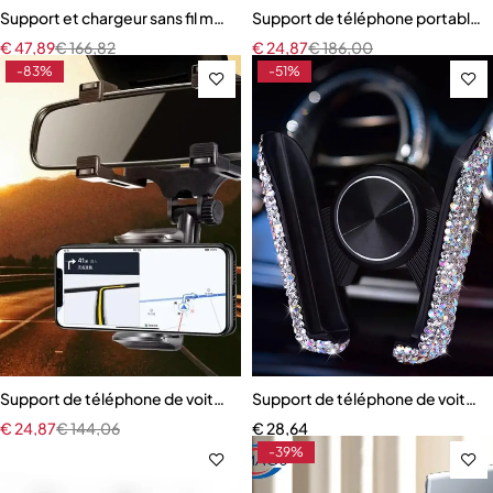
Support et chargeur sans fil magnétique pour voiture
Support de téléphone portable p
€
47,89
€
166,82
€
24,87
€
186,00
-83%
-51%
Support de téléphone de voiture
Support de téléphone de voiture e
€
24,87
€
144,06
€
28,64
-39%