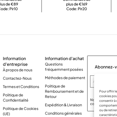
lus de €89
plus de €169
ode: Pir10
Code: Pir20
Information
Information d'achat
d'entreprise
Questions
Abonnez-vo
fréquemment posées
À propos de nous
Méthodes de paiement
Contactez-Nous
Politique de
Termes et Conditions
Remboursement et de
Pour offrir 
Politique de
Retour
cookies pou
Confidentialité
Nous respectons 
consentir à 
confidentialité
p
Expédition & Livraison
comportement
Politique de Cookies
ou de retire
Conditions générales
(UE)
caractéristi