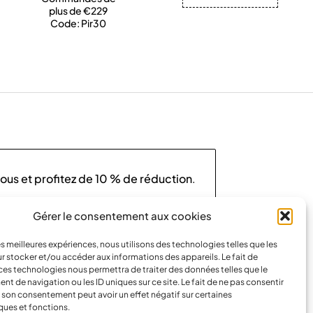
plus de €229
Code: Pir30
us et profitez de
10 % de réduction
.
Gérer le consentement aux cookies
les meilleures expériences, nous utilisons des technologies telles que les
r stocker et/ou accéder aux informations des appareils. Le fait de
votre vie privée
.
Consultez notre
politique de
ces technologies nous permettra de traiter des données telles que le
our
en savoir plus
.
 de navigation ou les ID uniques sur ce site. Le fait de ne pas consentir
r son consentement peut avoir un effet négatif sur certaines
ques et fonctions.