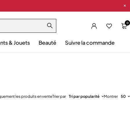
0
nts & Jouets
Beauté
Suivre la commande
iquement les produits en vente
Trier par
Tri par popularité
Montrer
50