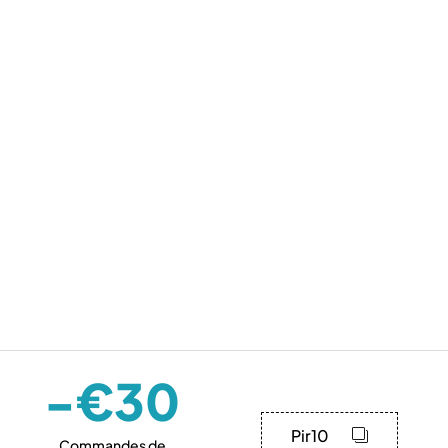
-€30
Pir10
Commandes de