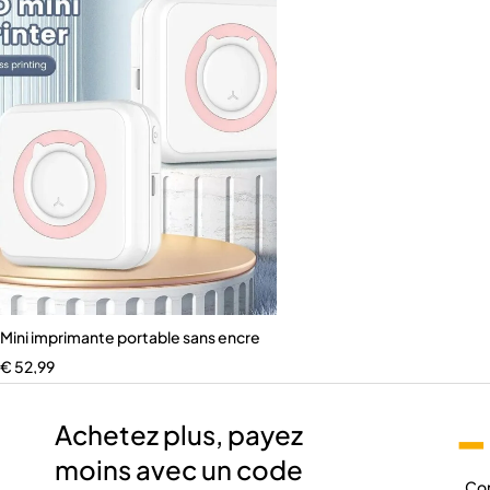
Mini imprimante portable sans encre
€
52,99
-
Achetez plus, payez
moins avec un code
Co