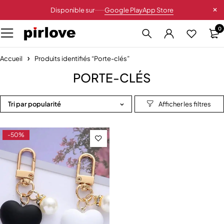
Disponible sur
Google Play
App Store
0
Accueil
Produits identifiés “Porte-clés”
PORTE-CLÉS
Tri par popularité
-50%