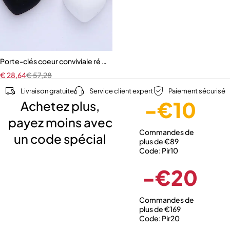
Porte-clés coeur conviviale ré noir blanc avec perles
€
28,64
€
57,28
Livraison gratuite
Service client expert
Paiement sécurisé
-€10
Achetez plus,
payez moins avec
Commandes de
un code spécial
plus de €89
Code: Pir10
-€20
Commandes de
plus de €169
Code: Pir20