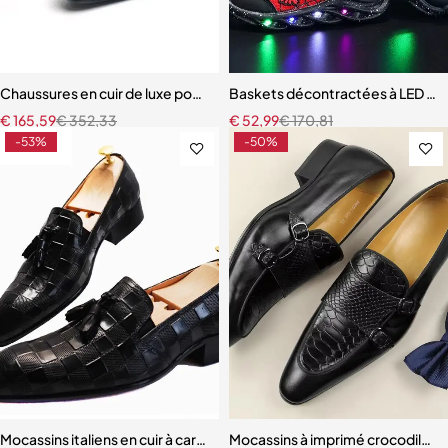
Chaussures en cuir de luxe pour hommes, bonne qualité, affaires, ma
Baskets décontractées à LED pou
€
165,59
€
352,33
€
52,99
€
170,81
-53%
-50%
Mocassins italiens en cuir à carreaux pour hommes
Mocassins à imprimé crocodile p