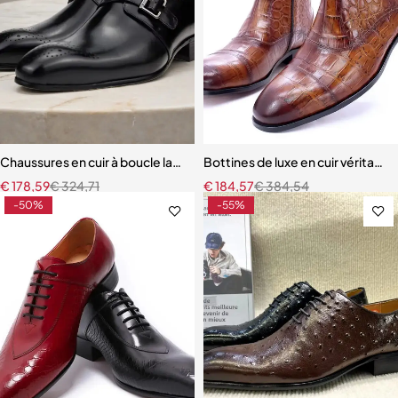
Chaussures en cuir à boucle latérale pour hommes chaussures formel
Bottines de luxe en cuir véritabl
€
178,59
€
324,71
€
184,57
€
384,54
-50%
-55%