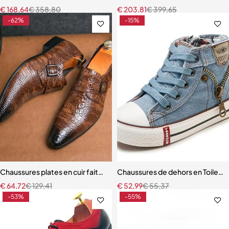
€
168,64
€
358,80
€
203,81
€
399,65
-62%
-15%
Chaussures plates en cuir faites à la main pour hommes
Chaussures de dehors en Toile pou
€
64,72
€
129,41
€
52,99
€
55,37
-53%
-55%