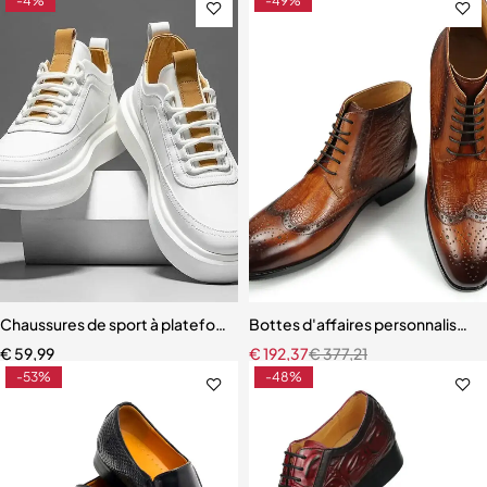
-4%
-49%
Chaussures de sport à plateforme en cuir PU pour hommes
Bottes d'affaires personnalisées 
€
59,99
€
192,37
€
377,21
-53%
-48%