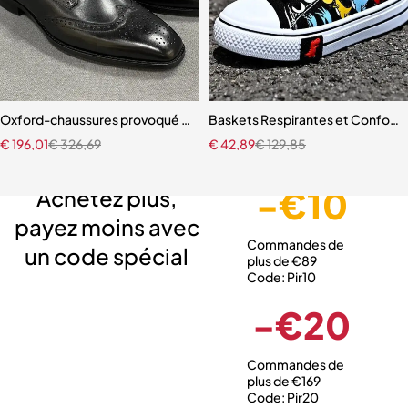
Oxford-chaussures provoqué en cuir véritable pour hommes, chaus
Baskets Respirantes et Confortab
€
196,01
€
326,69
€
42,89
€
129,85
Livraison gratuite
Service client expert
Paiement sécurisé
-€10
Achetez plus,
payez moins avec
Commandes de
un code spécial
plus de €89
Code: Pir10
-€20
Commandes de
plus de €169
Code: Pir20