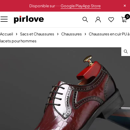
Disponible sur
Google Play
App Store
0
Accueil
Sacs et Chaussures
Chaussures
Chaussures en cuir PU à
lacets pour hommes