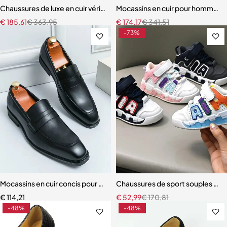
Chaussures de luxe en cuir véritable à lacets pour hommes mocassins 
Mocassins en cuir pour hommes 
€
185,61
€
363,95
€
174,17
€
341,51
-73%
Mocassins en cuir concis pour hommes
Chaussures de sport souples et 
€
114,21
€
52,99
€
170,81
-48%
-48%