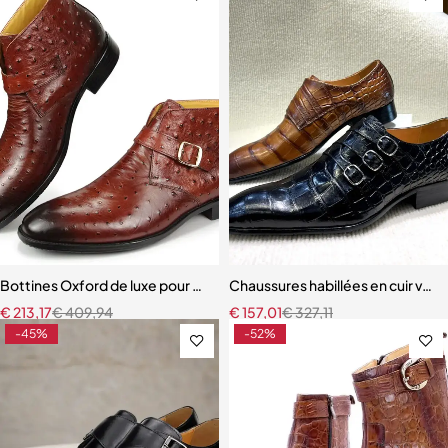
Bottines Oxford de luxe pour hommes, bottes habillées en cuir véri
Chaussures habillées en cuir vér
€
213,17
€
409,94
€
157,01
€
327,11
-45%
-52%