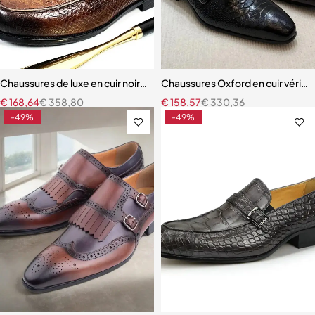
Chaussures de luxe en cuir noir pour hommes, mocassins à bascule à
Chaussures Oxford en cuir véritab
€
168,64
€
358,80
€
158,57
€
330,36
-49%
-49%