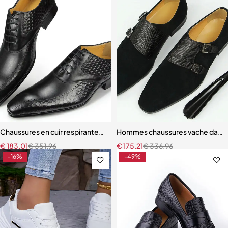
Chaussures en cuir respirantes pour hommes, chaussures formelles d
Hommes chaussures vache daim mo
€
183,01
€
351,96
€
175,21
€
336,96
-16%
-49%