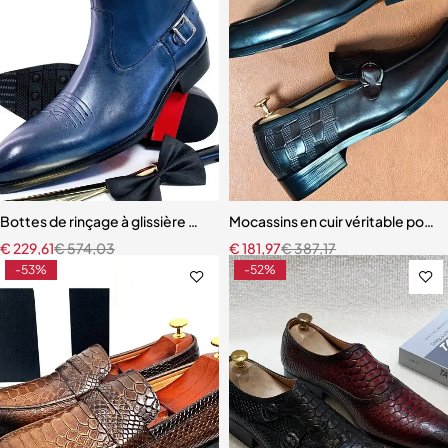
Bottes de rinçage à glissière mi-mollet pour hommes
Mocassins en cuir véritable pour
€
229,61
€
574,03
€
181,97
€
387,17
-53%
-52%