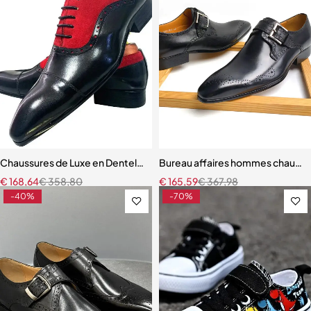
Chaussures de Luxe en Dentelle pour Homme
Bureau affaires hommes chaussur
€
168,64
€
358,80
€
165,59
€
367,98
-40%
-70%