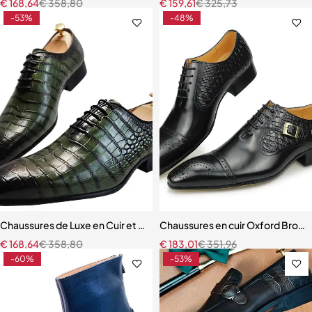
€
168,64
€
358,80
€
159,61
€
325,73
-53%
-48%
Chaussures de Luxe en Cuir et Dentelle pour Homme
Chaussures en cuir Oxford Brog
€
168,64
€
358,80
€
183,01
€
351,96
-60%
-53%