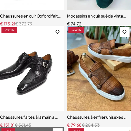
Chaussures en cuir Oxford faites à la main pour hommes, chaussures
Mocassins en cuir suédé vintag
€
175,21
€
372,79
€
74,72
-58%
-64%
Chaussures faites à la main à motif serpentin pour hommes, mocassi
Chaussures à enfiler unisexes fai
€
151,81
€
361,45
€
79,68
€
204,33