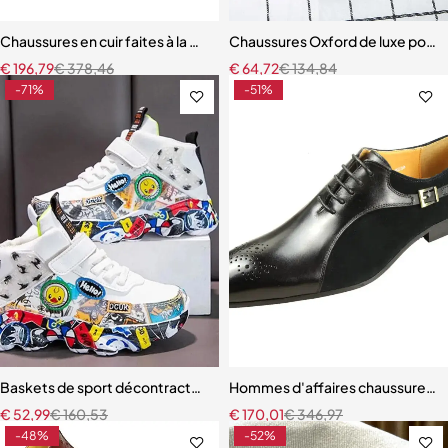
Chaussures en cuir faites à la main pour hommes chaussures d'affai
Chaussures Oxford de luxe pour 
€
196,79
€
378,46
€
64,72
€
134,84
-71%
-51%
Baskets de sport décontractées pour enfants
Hommes d'affaires chaussures en 
€
52,99
€
160,53
€
170,01
€
346,97
-48%
-52%