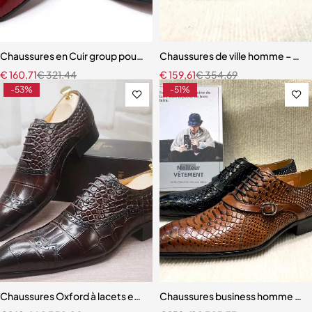
Chaussures en Cuir group pour Homme, Imprimés de Peau
Chaussures de ville homme – Oxfo
€
160,71
€
321,44
€
159,61
€
354,69
-53%
-51%
Chaussures Oxford à lacets en cuir pour hommes
Chaussures business homme – Style