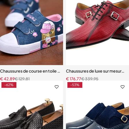
Chaussures de course en toile pour enfants
Chaussures de luxe sur mesure 
€
42,89
€
129,81
€
176,77
€
339,95
-62%
-53%