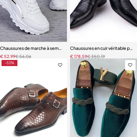
Chaussures de marche à semelle souple pour femmes
Chaussures en cuir véritable pour
€
52,99
€
56,06
€
178,59
€
350,19
-53%