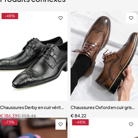
-48%
Chaussures Derby en cuir véritable pour hommes, chaussures formell
Chaussures Oxford en cuir gris 
€
186,39
€
358,46
€
84,22
-73%
-48%