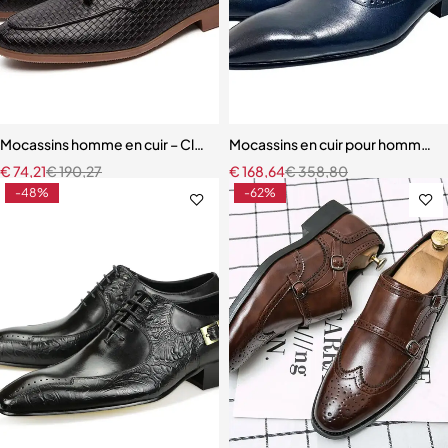
Mocassins homme en cuir – Classiques à pompons, confortables et 
Mocassins en cuir pour hommes,
€
74,21
€
190,27
€
168,64
€
358,80
-48%
-62%