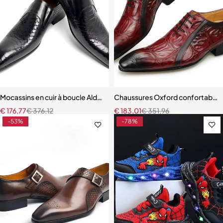
Mocassins en cuir à boucle Ald-on pour hommes
Chaussures Oxford confortables
€
176,77
€
376,12
€
183,01
€
351,96
-53%
-78%