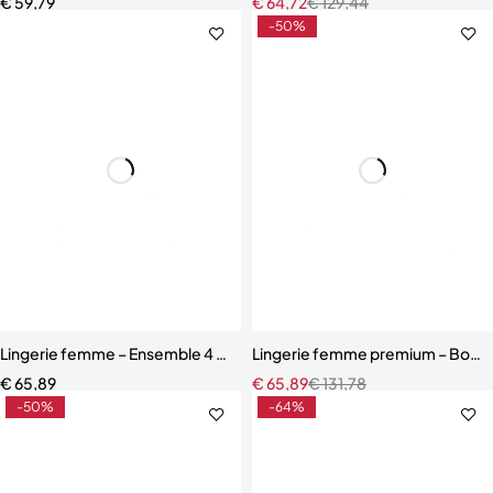
€
59,79
€
64,72
€
129,44
-50%
Lingerie femme – Ensemble 4 pièces avec bas assortis et dentelle ra
Lingerie femme premium – Body en
€
65,89
€
65,89
€
131,78
-50%
-64%