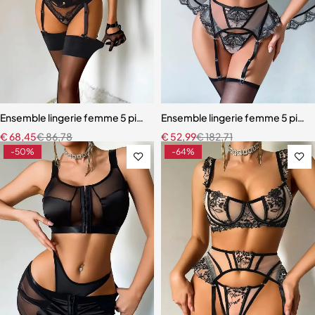
Ensemble lingerie femme 5 pièces – Dentelle brodée avec cache-tai
Ensemble lingerie femme 5 pièces 
€
68,45
€
86,78
€
52,99
€
182,71
-50%
-64%