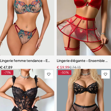
Lingerie femme tendance – Ensemble deux pièces en maille légère 
Lingerie élégante – Ensemble ave
€
47,89
€
59,99
€
74,13
-71%
-50%