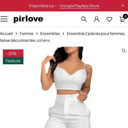
Disponible sur
Google Play
App Store
0
Accueil
Femme
Ensembles
Ensemble 2 pièces pour femmes,
tenue décontractée, col en v
-51%
Feature