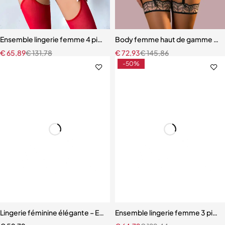
Ensemble lingerie femme 4 pièces – Dentelle rouge avec chaînes dor
Body femme haut de gamme – Linge
€
65,89
€
131,78
€
72,93
€
145,86
-50%
Lingerie féminine élégante – Ensemble léopard avec détails en maille
Ensemble lingerie femme 3 pièces