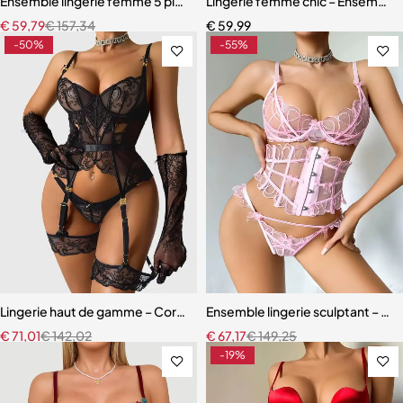
Ensemble lingerie femme 5 pièces – Dentelle ajourée avec bas assor
Lingerie femme chic – Ensemble c
€
59,79
€
157,34
€
59,99
-50%
-55%
Lingerie haut de gamme – Corset en dentelle avec string, manchette
Ensemble lingerie sculptant – Taill
€
71,01
€
142,02
€
67,17
€
149,25
-19%