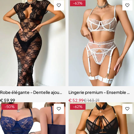
-63%
Robe élégante – Dentelle ajourée avec fente haute et effet sculpta
Lingerie premium – Ensemble en b
€
59,99
€
52,99
€
143,21
-50%
-62%