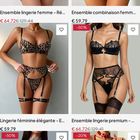
Ensemble lingerie femme – Résille élégante avec porte-jarretelles et
Ensemble combinaison femme – Ma
€
64,72
€
129,44
€
59,79
-50%
Lingerie féminine élégante – Ensemble en dentelle léopard avec eff
Ensemble lingerie premium – Bas,
€
59,79
€
64,72
€
129,41
-50%
-20%