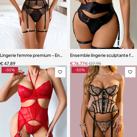
Lingerie femme premium – Ensemble romantique en dentelle fine
Ensemble lingerie sculptante fem
€
47,89
€
76,77
€
127,95
-50%
-50%