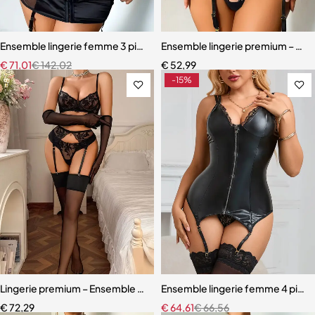
Ensemble lingerie femme 3 pièces – Satin noir avec corset à lacets et
Ensemble lingerie premium – Dente
€
71,01
€
142,02
€
52,99
-15%
Lingerie premium – Ensemble en dentelle brodée avec porte-jarretell
Ensemble lingerie femme 4 pièces 
€
72,29
€
64,61
€
66,56