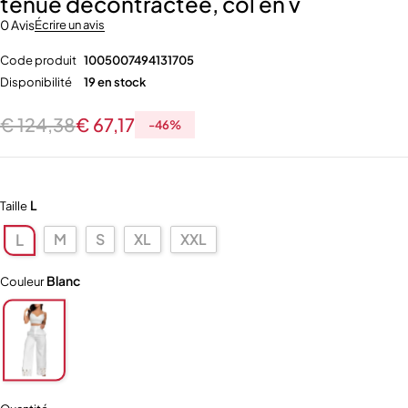
tenue décontractée, col en v
0 Avis
Écrire un avis
Code produit
1005007494131705
Disponibilité
19 en stock
€
124,38
€
67,17
-
46
%
L
Taille
M
S
XL
XXL
L
Blanc
Couleur