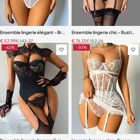
Ensemble lingerie élégant – Bretelles réglables et dentelle raffinée
Ensemble lingerie chic – Bustier s
€
52,99
€
143,27
€
76,13
€
152,26
-62%
-50%