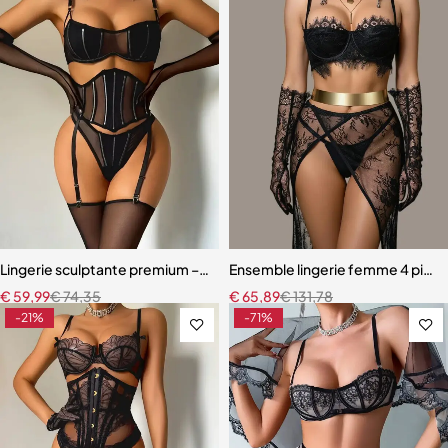
Lingerie sculptante premium – Ensemble cinq pièces en maille ultra-
Ensemble lingerie femme 4 pièces
€
59,99
€
74,35
€
65,89
€
131,78
-21%
-71%