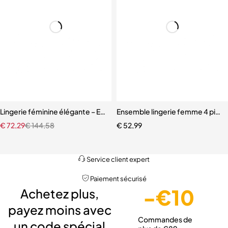
Lingerie féminine élégante – Ensemble avec porte-jarretelles et détai
Ensemble lingerie femme 4 pièce
€
72,29
€
144,58
€
52,99
Livraison gratuite
Service client expert
Paiement sécurisé
-€10
Achetez plus,
payez moins avec
Commandes de
un code spécial