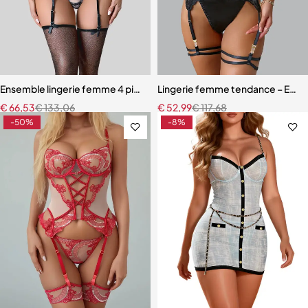
Ensemble lingerie femme 4 pièces – Broderie florale contrastée av
Lingerie femme tendance – Ensem
€
66,53
€
133,06
€
52,99
€
117,68
-50%
-8%