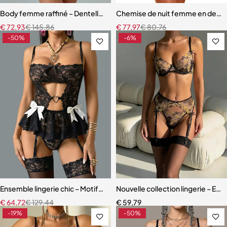
Body femme raffiné – Dentelle, découpes modernes et détails scinti
Chemise de nuit femme en dentell
€
72,93
€
145,86
€
77,97
€
80,76
-50%
-6%
Ensemble lingerie chic – Motifs cœur, découpes raffinées et finition
Nouvelle collection lingerie – En
€
64,72
€
129,44
€
59,79
-19%
-50%