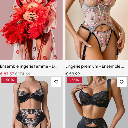
Ensemble lingerie femme – Dentelle rouge avec robe en maille et fini
Lingerie premium – Ensemble scul
€
87,33
€
174,66
€
59,99
-50%
-55%