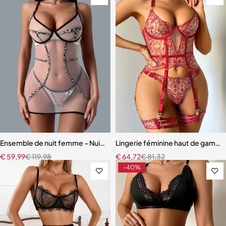
Ensemble de nuit femme – Nuisette léopard avec coupe fluide et m
Lingerie féminine haut de gamme 
€
59,99
€
119,98
€
64,72
€
81,32
-40%