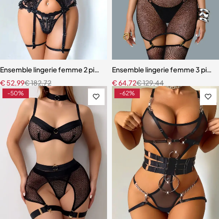
Ensemble lingerie femme 2 pièces – Dentelle à cils et broderie motif
Ensemble lingerie femme 3 pièces 
€
52,99
€
182,72
€
64,72
€
129,44
-50%
-62%