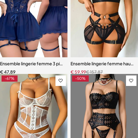
Ensemble lingerie femme 3 pièces – Soutien-gorge, culotte et porte
Ensemble lingerie femme haut de
€
47,89
€
59,99
€
157,87
-67%
-50%