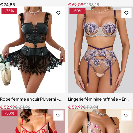
€
74,85
€
69,09
€
138,18
-75%
-50%
Robe femme en cuir PU verni – Dentelle à cils et détails à œillets
Lingerie féminine raffinée – Ens
€
52,99
€
211,96
€
59,99
€
119,94
-50%