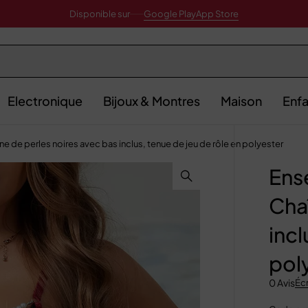
Disponible sur
Google Play
App Store
Electronique
Bijoux & Montres
Maison
Enfa
e de perles noires avec bas inclus, tenue de jeu de rôle en polyester
Ens
Cha
incl
pol
0 Avis
Écr