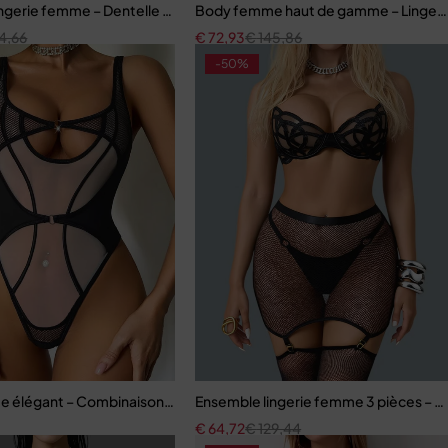
rmatures et jupe assortie
ngerie femme – Dentelle rouge avec robe en maille et finitions à plu
Body femme haut de gamme – Lingerie e
4,66
€
72,93
€
145,86
-50%
vec soutien-gorge push-up, jupe longue et gants
 élégant – Combinaison avec empiècements en maille raffinée
Ensemble lingerie femme 3 pièces – Rés
€
64,72
€
129,44