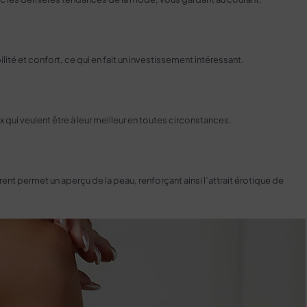
té et confort, ce qui en fait un investissement intéressant.
 qui veulent être à leur meilleur en toutes circonstances.
nt permet un aperçu de la peau, renforçant ainsi l’attrait érotique de