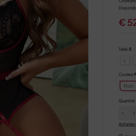
Code pro
Disponibi
€
5
S
Taille
L
Couleur
Noir
Quantité
Acheter