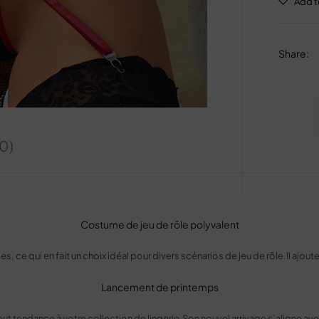
Share
:
(0)
Costume de jeu de rôle polyvalent
 ce qui en fait un choix idéal pour divers scénarios de jeu de rôle.Il ajout
Lancement de printemps
ajout tendance à votre collection de lingerie.Son nouvel arrivage s’aligne a