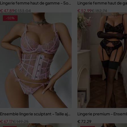
Lingerie femme haut de gamme – Soutien-gorge à armatures et cou
Lingerie femme haut de ga
€
47,89
€
133,04
€
52,99
€
182,74
-55%
Ensemble lingerie sculptant – Taille ajustée et broderie florale
Lingerie premium – Ensembl
€
67,17
€
149,25
€
72,29