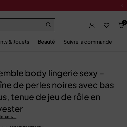
0
nts & Jouets
Beauté
Suivre la commande
emble body lingerie sexy –
îne de perles noires avec bas
us, tenue de jeu de rôle en
yester
ire un avis