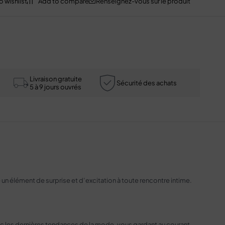
Renseignez-vous sur le produit
Livraison gratuite
Sécurité des achats
5 à 9 jours ouvrés
e un élément de surprise et d’excitation à toute rencontre intime.
vec les dernières tendances de la mode, vous gardant au courant.