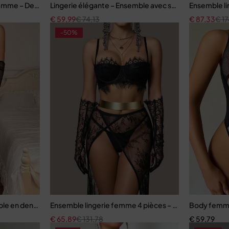
pe sculptante
mme – Dentelle raffinée avec effet push-up
Lingerie élégante – Ensemble avec soutien-gorge à a
Ensemble li
€
59,99
€
74,13
€
87,33
€
17
-50%
e en dentelle brodée avec porte-jarretelles et bas assortis
Ensemble lingerie femme 4 pièces – Dentelle noire a
Body femme
€
65,89
€
131,78
€
59,79