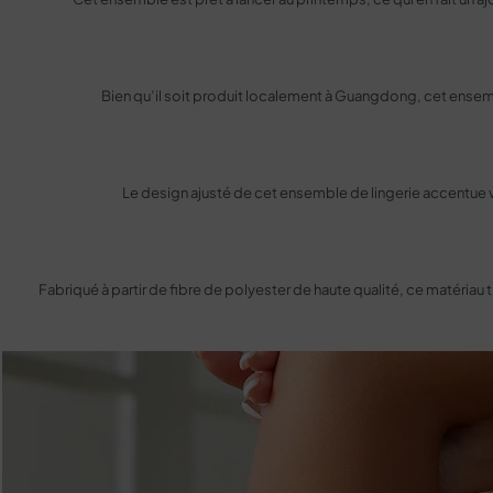
Bien qu’il soit produit localement à Guangdong, cet ensembl
Le design ajusté de cet ensemble de lingerie accentue vos
Fabriqué à partir de fibre de polyester de haute qualité, ce matériau