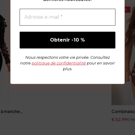
-45%
-45%
Costume de Lingerie Sexy pour femmes, ensemble de
€
52,99
€
96,35
Nous respectons votre vie privée. Consultez
notre
politique de confidentialité
pour en savoir
plus.
ter
n-gorge sexy et sous-vêtements de créateur luxe
lé à manches longues pour femmes
Combinaison
€
52,99
€
96