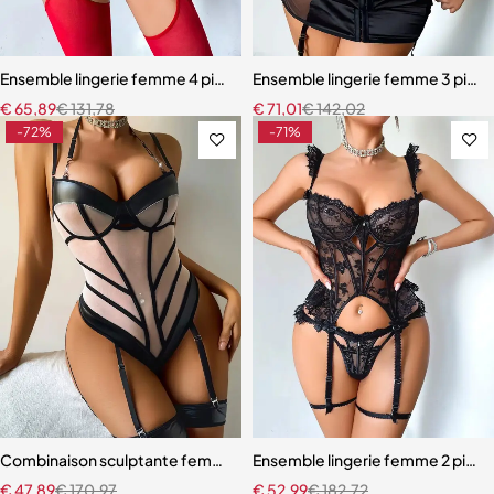
Ensemble lingerie femme 4 pièces – Dentelle rouge avec chaînes dor
Ensemble lingerie femme 3 pièces 
€
65,89
€
131,78
€
71,01
€
142,02
-72%
-71%
Combinaison sculptante femme – Maille et cuir PU avec chaîne déco
Ensemble lingerie femme 2 pièces 
€
47,89
€
170,97
€
52,99
€
182,72