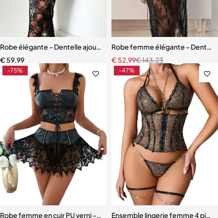
Robe élégante – Dentelle ajourée avec fente haute et effet sculpta
Robe femme élégante – Dentelle r
€
59,99
€
52,99
€
143,23
-75%
-47%
Robe femme en cuir PU verni – Dentelle à cils et détails à œillets
Ensemble lingerie femme 4 pièces