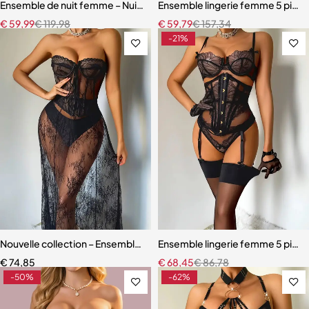
Ensemble de nuit femme – Nuisette léopard avec coupe fluide et m
Ensemble lingerie femme 5 pièces
€
59,99
€
119,98
€
59,79
€
157,34
-21%
Nouvelle collection – Ensemble lingerie 3 pièces élégant et moderne
Ensemble lingerie femme 5 pièces
€
74,85
€
68,45
€
86,78
-50%
-62%