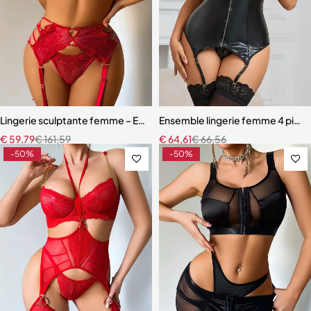
Lingerie sculptante femme – Ensemble en dentelle raffinée avec bas
Ensemble lingerie femme 4 pièces 
€
59,79
€
161,59
€
64,61
€
66,56
-50%
-50%