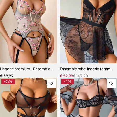
Lingerie premium – Ensemble sculptant en dentelle brodée florale
Ensemble robe lingerie femme – D
€
59,99
€
52,99
€
143,20
-62%
-71%