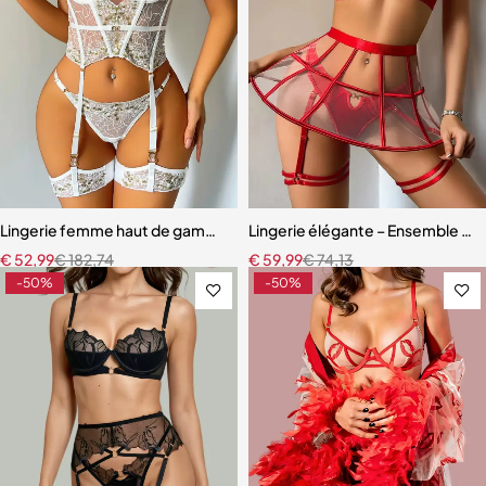
Lingerie femme haut de gamme – Dentelle raffinée avec effet push
Lingerie élégante – Ensemble ave
€
52,99
€
182,74
€
59,99
€
74,13
-50%
-50%