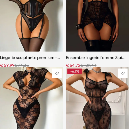
Lingerie sculptante premium – Ensemble cinq pièces en maille ultra-
Ensemble lingerie femme 3 pièces
€
59,99
€
74,35
€
64,72
€
129,44
-63%