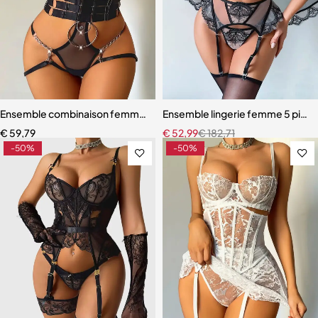
Ensemble combinaison femme – Maille ajourée avec ceinture sculpt
Ensemble lingerie femme 5 pièces 
€
59,79
€
52,99
€
182,71
-50%
-50%