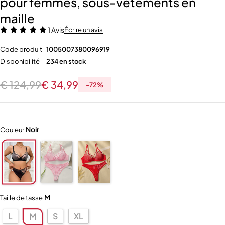
pour femmes, sous-vêtements en
maille
1 Avis
Écrire un avis
Code produit
1005007380096919
Disponibilité
234 en stock
€
124,99
€
34,99
-
72
%
Noir
Couleur
M
Taille de tasse
L
S
XL
M