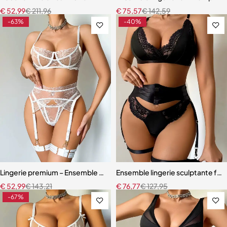
€
52,99
€
211,96
€
75,57
€
142,59
-63%
-40%
Lingerie premium – Ensemble en broderie florale avec soutien-gorg
Ensemble lingerie sculptante fem
€
52,99
€
143,21
€
76,77
€
127,95
-67%