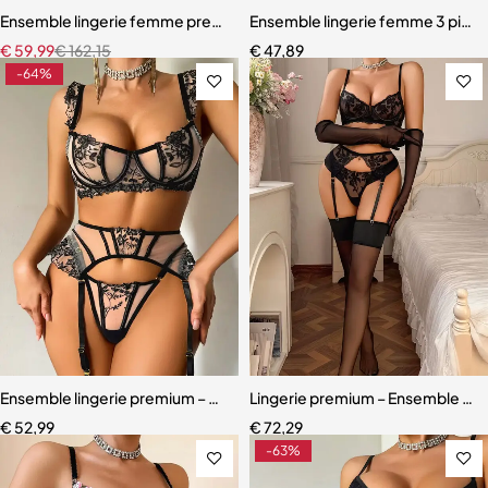
Ensemble lingerie femme premium – Broderie artisanale, strass et jar
Ensemble lingerie femme 3 pièces
€
59,99
€
162,15
€
47,89
-64%
Ensemble lingerie premium – Dentelle fine, maille légère et effet scu
Lingerie premium – Ensemble en d
€
52,99
€
72,29
-63%