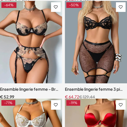
-64%
-50%
Ensemble lingerie femme – Broderie française et anneaux métalliqu
Ensemble lingerie femme 3 pièces 
€
52,99
€
64,72
€
129,44
-71%
-19%