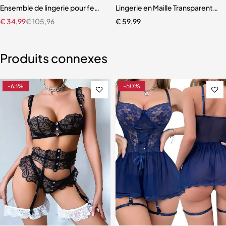
Ensemble de lingerie pour femmes, soutien-gorge sexy 7.0, jarretel
Lingerie en Maille Transparente 
€
34,99
€
105,96
€
59,99
Produits connexes
-63%
-50%