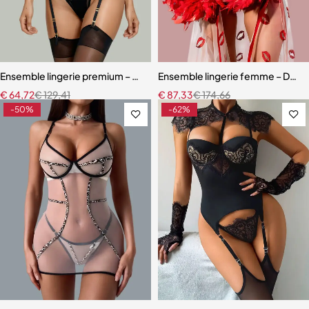
Ensemble lingerie premium – Bas, soutien-gorge et accessoires asso
Ensemble lingerie femme – Dentell
€
64,72
€
129,41
€
87,33
€
174,66
-50%
-62%