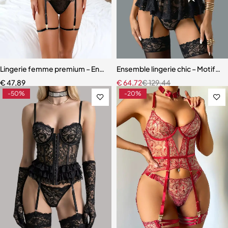
Lingerie femme premium – Ensemble romantique en dentelle fine
Ensemble lingerie chic – Motifs c
€
47,89
€
64,72
€
129,44
-50%
-20%