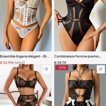
Ensemble lingerie élégant – Bretelles réglables et dentelle raffinée
Combinaison femme premium – D
€
52,99
€
143,27
€
59,79
-50%