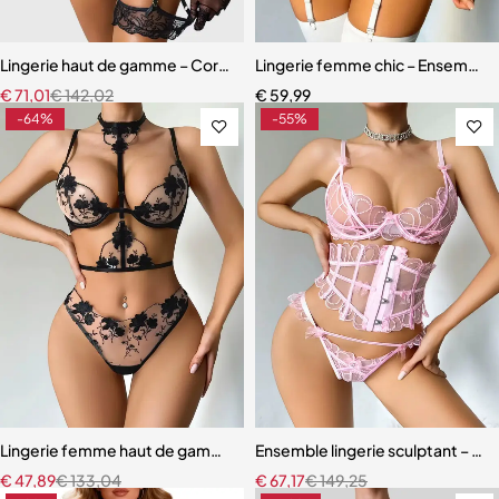
Lingerie haut de gamme – Corset en dentelle avec string, manchette
Lingerie femme chic – Ensemble c
€
71,01
€
142,02
€
59,99
-64%
-55%
Lingerie femme haut de gamme – Soutien-gorge à armatures et cou
Ensemble lingerie sculptant – Taill
€
47,89
€
133,04
€
67,17
€
149,25