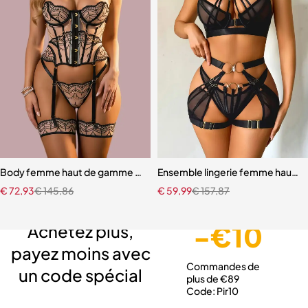
Body femme haut de gamme – Lingerie en maille au design raffiné
Ensemble lingerie femme haut de
€
72,93
€
145,86
€
59,99
€
157,87
Livraison gratuite
Service client expert
Paiement sécurisé
-€10
Achetez plus,
payez moins avec
Commandes de
un code spécial
plus de €89
Code: Pir10