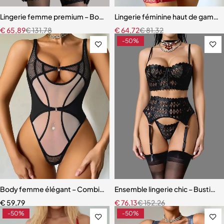
Lingerie femme premium – Body en dentelle florale avec fermeture 
Lingerie féminine haut de gamme 
€
65,89
€
131,78
€
64,72
€
81,32
-50%
Body femme élégant – Combinaison avec empiècements en maille r
Ensemble lingerie chic – Bustier s
€
59,79
€
76,13
€
152,26
-50%
-50%