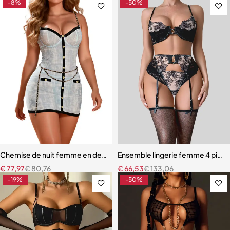
-8%
-50%
Chemise de nuit femme en dentelle bleue – Babydoll avec armatures 
Ensemble lingerie femme 4 pièces
€
77,97
€
80,76
€
66,53
€
133,06
-19%
-50%