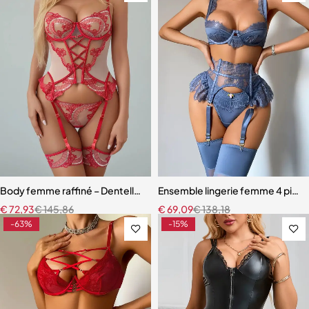
Body femme raffiné – Dentelle, découpes modernes et détails scinti
Ensemble lingerie femme 4 pièces –
€
72,93
€
145,86
€
69,09
€
138,18
-63%
-15%