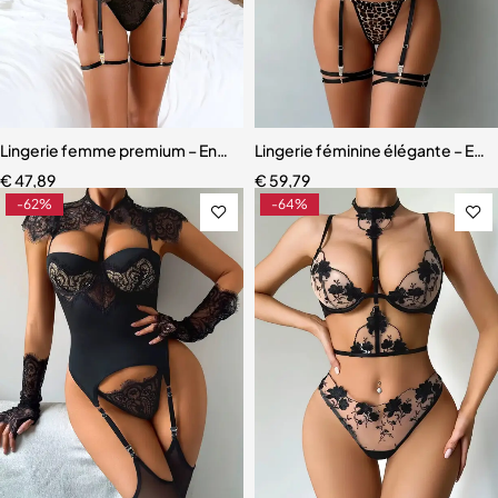
Lingerie femme premium – Ensemble romantique en dentelle fine
Lingerie féminine élégante – Ens
€
47,89
€
59,79
-62%
-64%