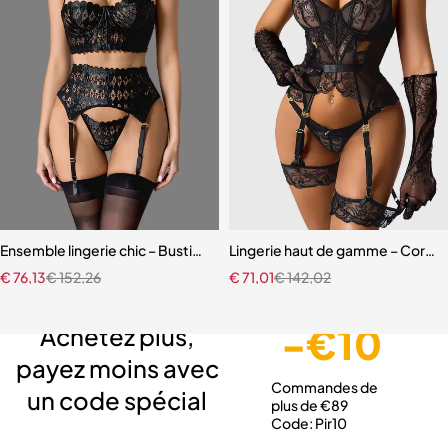
Ensemble lingerie chic – Bustier sculptant avec porte-jarretelles et 
Lingerie haut de gamme – Corset 
€
76,13
€
152,26
€
71,01
€
142,02
Livraison gratuite
Service client expert
Paiement sécurisé
-€10
Achetez plus,
payez moins avec
Commandes de
un code spécial
plus de €89
Code: Pir10