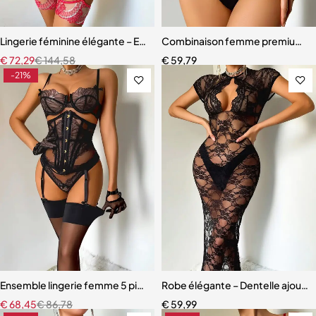
Lingerie féminine élégante – Ensemble avec porte-jarretelles et détai
Combinaison femme premium – D
€
72,29
€
144,58
€
59,79
-21%
Ensemble lingerie femme 5 pièces – Dentelle brodée avec cache-tai
Robe élégante – Dentelle ajourée
€
68,45
€
86,78
€
59,99