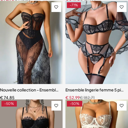
-71%
Nouvelle collection – Ensemble lingerie 3 pièces élégant et moderne
Ensemble lingerie femme 5 pièces 
€
74,85
€
52,99
€
182,71
-50%
-50%