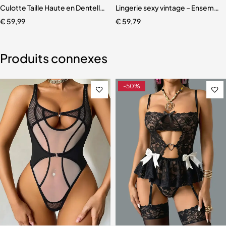
es
 floraux transparents pour femmes
Culotte Taille Haute en Dentelle Sexy pour Femme
Lingerie sexy vintage – Ensemble 4
€
59,99
€
59,79
Produits connexes
-50%