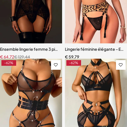
Ensemble lingerie femme 3 pièces – Texture alligator avec corset do
Lingerie féminine élégante – Ense
€
64,72
€
129,44
€
59,79
-62%
-62%