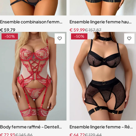
Ensemble combinaison femme – Maille ajourée avec ceinture sculpt
Ensemble lingerie femme haut de
€
59,79
€
59,99
€
157,87
-50%
-50%
Body femme raffiné – Dentelle, découpes modernes et détails scinti
Ensemble lingerie femme – Résille
€
72,93
€
145,86
€
64,72
€
129,44