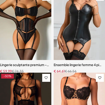
Lingerie sculptante premium – Ensemble cinq pièces en maille ultra-
Ensemble lingerie femme 4 pièces 
€
59,99
€
74,35
€
64,61
€
66,56
-50%