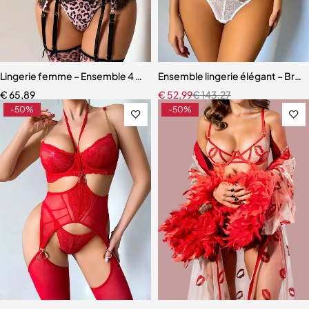
Lingerie femme – Ensemble 4 pièces avec bas assortis et dentelle ra
Ensemble lingerie élégant – Bretel
€
65,89
€
52,99
€
143,27
-50%
-50%