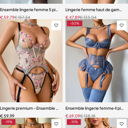
Ensemble lingerie femme 5 pièces – Dentelle ajourée avec bas assor
Lingerie femme haut de gamme –
€
59,79
€
157,34
€
47,89
€
133,04
-50%
Lingerie premium – Ensemble sculptant en dentelle brodée florale
Ensemble lingerie femme 4 pièces –
€
59,99
€
69,09
€
138,18
-19%
-15%