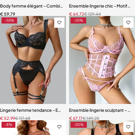
Body femme élégant – Combinaison avec empiècements en maille r
Ensemble lingerie chic – Motifs c
€
59,79
€
64,72
€
129,44
-55%
-55%
Lingerie femme tendance – Ensemble coordonné en dentelle et mail
Ensemble lingerie sculptant – Taill
€
52,99
€
117,68
€
67,17
€
149,25
-8%
-50%