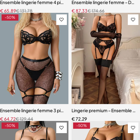
Ensemble lingerie femme 4 pièces – Dentelle rouge avec chaînes dor
Ensemble lingerie femme – Dentell
€
65,89
€
131,78
€
87,33
€
174,66
-50%
Ensemble lingerie femme 3 pièces – Résille noire brodée avec porte-j
Lingerie premium – Ensemble en d
€
64,72
€
129,44
€
72,29
-50%
-50%