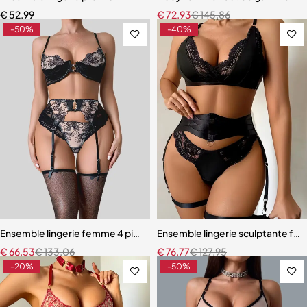
€
52,99
€
72,93
€
145,86
-50%
-40%
Ensemble lingerie femme 4 pièces – Broderie florale contrastée av
Ensemble lingerie sculptante fem
€
66,53
€
133,06
€
76,77
€
127,95
-20%
-50%