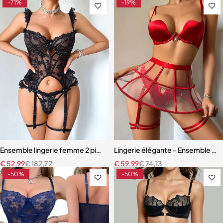
-71%
-19%
Ensemble lingerie femme 2 pièces – Dentelle à cils et broderie motif
Lingerie élégante – Ensemble ave
€
52,99
€
182,72
€
59,99
€
74,13
-50%
-50%