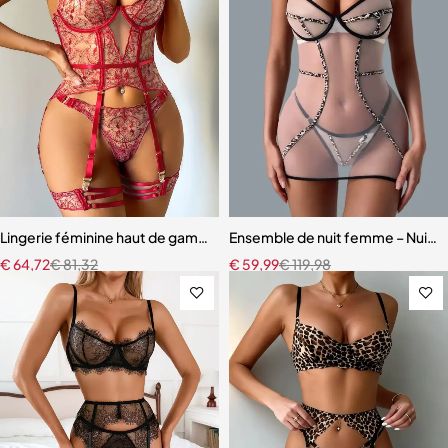
Lingerie féminine haut de gamme – Soutien-gorge et culotte en mail
Ensemble de nuit femme – Nuiset
€
64,72
€
81,32
€
59,99
€
119,98