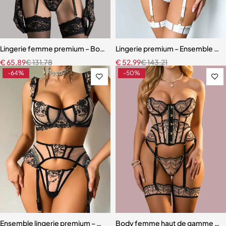
Lingerie femme premium – Body en dentelle florale avec fermeture 
Lingerie premium – Ensemble en b
€
65,89
€
131,78
€
52,99
€
143,21
-64%
-50%
Ensemble lingerie premium – Dentelle fine, maille légère et effet scu
Body femme haut de gamme – Linge