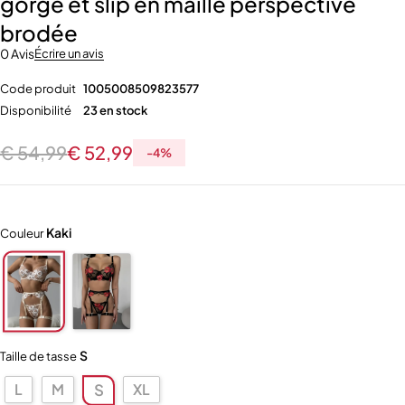
gorge et slip en maille perspective
brodée
0 Avis
Écrire un avis
Code produit
1005008509823577
Disponibilité
23 en stock
€
54,99
€
52,99
-
4
%
Kaki
Couleur
S
Taille de tasse
L
M
XL
S