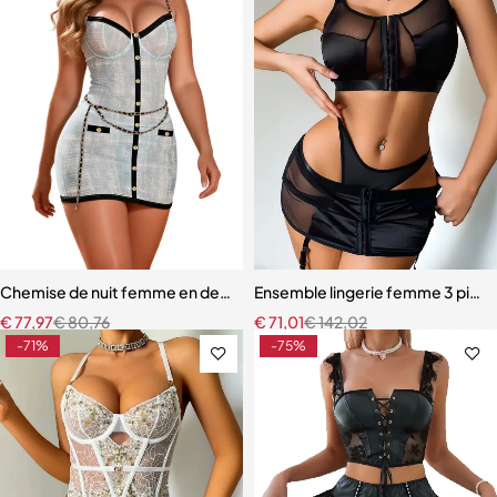
Chemise de nuit femme en dentelle bleue – Babydoll avec armatures 
Ensemble lingerie femme 3 pièces 
€
77,97
€
80,76
€
71,01
€
142,02
-71%
-75%