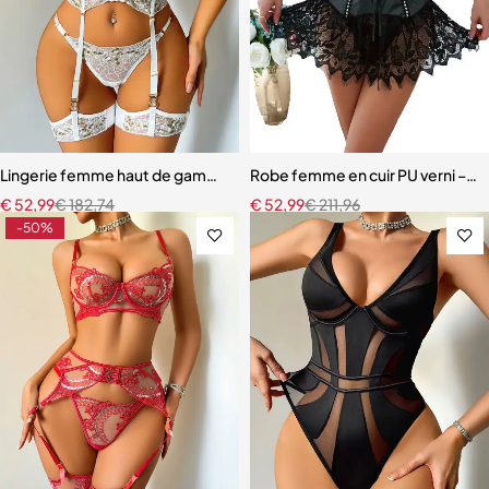
Lingerie femme haut de gamme – Dentelle raffinée avec effet push
Robe femme en cuir PU verni – Dente
€
52,99
€
182,74
€
52,99
€
211,96
-50%