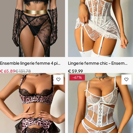
Ensemble lingerie femme 4 pièces – Dentelle noire avec soutien-gor
Lingerie femme chic – Ensemble c
€
65,89
€
131,78
€
59,99
-67%