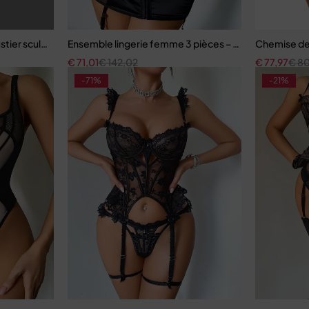
tis
stier sculptant avec porte-jarretelles et bas
Ensemble lingerie femme 3 pièces – Satin noir avec cor
Chemise de 
€
71,01
€
142,02
€
77,97
€
80
-71%
-21%