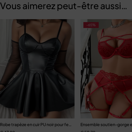
Vous aimerez peut-être aussi…
-65%
x rassembler Sexy creux transparent quatre pièces
Robe trapèze en cuir PU noir pour femmes
Ensemble soutien-gorge et