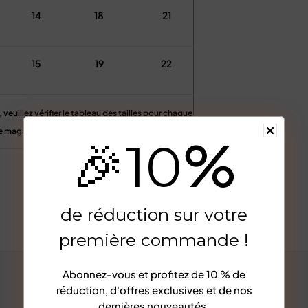
14
18
21
15
19
22
veuillez vérifier le tableau des tailles pour chaque
re magasin.
%
🎉
10
mesure manuelle, merci de votre compréhension
a taille, vous pouvez laisser vos informations de
Afficher plus
de réduction sur votre
anches).
première commande !
Abonnez-vous et profitez de
10 % de
réduction
, d'offres exclusives et de nos
dernières nouveautés.