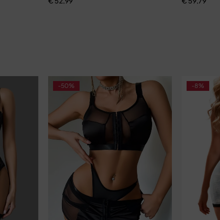
€
52,99
€
59,79
-50%
-8%