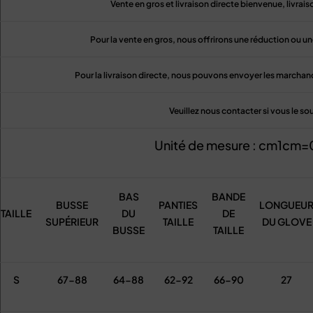
Vente en gros et livraison directe bienvenue, livrai
Pour la vente en gros, nous offrirons une réduction ou une
Pour la livraison directe, nous pouvons envoyer les marchand
Veuillez nous contacter si vous le so
Unité de mesure : cm1cm=
BAS
BANDE
BUSSE
PANTIES
LONGUEU
TAILLE
DU
DE
SUPÉRIEUR
TAILLE
DU GLOVE
BUSSE
TAILLE
S
67-88
64-88
62-92
66-90
27