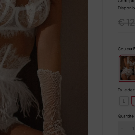
Code pro
Disponibi
€
1
Couleur
Taille de 
L
Quantité