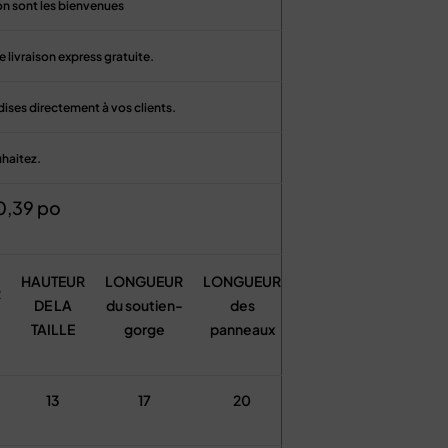
son sont les bienvenues
 livraison express gratuite.
ises directement à vos clients.
uhaitez.
0,39 po
HAUTEUR
LONGUEUR
LONGUEUR
R
DE LA
du soutien-
des
TAILLE
gorge
panneaux
13
17
20