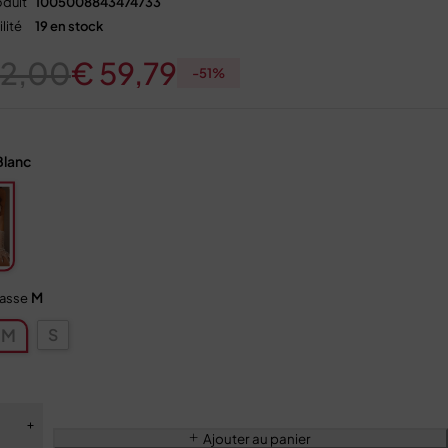
duit
1005008843474733
lité
19 en stock
22,00
€
59,79
-
51
%
Blanc
M
tasse
S
M
Ajouter au panier