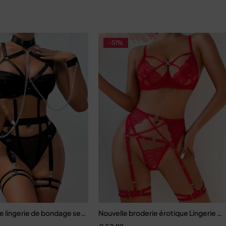
-51%
 lingerie de bondage sexy
Nouvelle broderie érotique Lingerie c