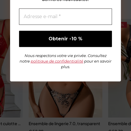
-66%
-50%
Nous respectons votre vie privée. Consultez
notre
politique de confidentialité
pour en savoir
plus.
 culotte brodé pour femmes, jarretières coquines
Ensemble de lingerie 7.0, transparent
Ensemble de