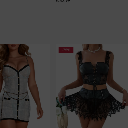
€
52,99
-75%