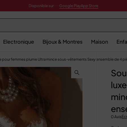
Disponible sur
Google Play
App Store
Electronique
Bijoux & Montres
Maison
Enfa
xe pour femmes plume Ultra mince sous-vêtements Sexy ensemble de 4 p
Sou
lux
min
ens
0 Avis
Écr