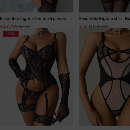
Ensemble lingerie femme 5 pièces – Dentelle ajourée avec bas assor
Ensemble lingerie chic – Bu
€
59,79
€
157,34
€
76,13
€
152,26
-50%