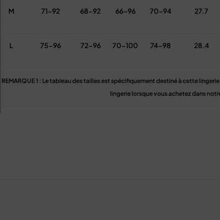
M
71-92
68-92
66-96
70-94
27.7
L
75-96
72-96
70-100
74-98
28.4
REMARQUE 1 : Le tableau des tailles est spécifiquement destiné à cette lingerie, 
lingerie lorsque vous achetez dans not
REMARQUE 2 : Veuillez prévoir une différence de 1 à 3 cm en raison de la 
REMARQUE 3 : veuillez choisir la taille avec soin. Si vous n’êtes pas sûr de l
mesure (poids, taille, buste, taille, h