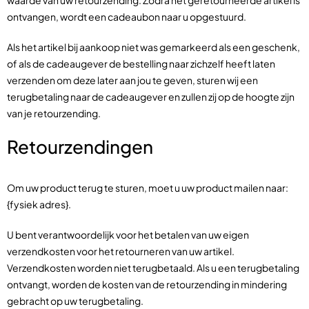
waarde van uw retourzending. Zodra het geretourneerde artikel is
ontvangen, wordt een cadeaubon naar u opgestuurd.
Als het artikel bij aankoop niet was gemarkeerd als een geschenk,
of als de cadeaugever de bestelling naar zichzelf heeft laten
verzenden om deze later aan jou te geven, sturen wij een
terugbetaling naar de cadeaugever en zullen zij op de hoogte zijn
van je retourzending.
Retourzendingen
Om uw product terug te sturen, moet u uw product mailen naar:
{fysiek adres}.
U bent verantwoordelijk voor het betalen van uw eigen
verzendkosten voor het retourneren van uw artikel.
Verzendkosten worden niet terugbetaald. Als u een terugbetaling
ontvangt, worden de kosten van de retourzending in mindering
gebracht op uw terugbetaling.