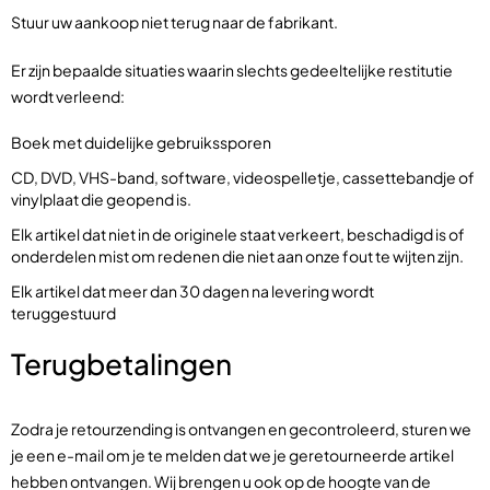
Stuur uw aankoop niet terug naar de fabrikant.
Er zijn bepaalde situaties waarin slechts gedeeltelijke restitutie
wordt verleend:
Boek met duidelijke gebruikssporen
CD, DVD, VHS-band, software, videospelletje, cassettebandje of
vinylplaat die geopend is.
Elk artikel dat niet in de originele staat verkeert, beschadigd is of
onderdelen mist om redenen die niet aan onze fout te wijten zijn.
Elk artikel dat meer dan 30 dagen na levering wordt
teruggestuurd
Terugbetalingen
Zodra je retourzending is ontvangen en gecontroleerd, sturen we
je een e-mail om je te melden dat we je geretourneerde artikel
hebben ontvangen. Wij brengen u ook op de hoogte van de