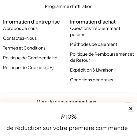
Programme d'affiliation
Information d'entreprise
Information d'achat
À propos de nous
Questions fréquemment
posées
Contactez-Nous
Méthodes de paiement
Termes et Conditions
Politique de Remboursement et
Politique de Confidentialité
de Retour
Politique de Cookies (UE)
Expédition & Livraison
Conditions générales
Gérer le consentement aux
cookies
%
🎉
10
Pour offrir les meilleures expériences, nous utilisons des technologies
telles que les cookies pour stocker et/ou accéder aux informations des
de réduction sur votre première commande !
appareils. Le fait de consentir à ces technologies nous permettra de