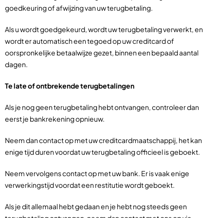
goedkeuring of afwijzing van uw terugbetaling.
Als u wordt goedgekeurd, wordt uw terugbetaling verwerkt, en
wordt er automatisch een tegoed op uw creditcard of
oorspronkelijke betaalwijze gezet, binnen een bepaald aantal
dagen.
Te late of ontbrekende terugbetalingen
Als je nog geen terugbetaling hebt ontvangen, controleer dan
eerst je bankrekening opnieuw.
Neem dan contact op met uw creditcardmaatschappij, het kan
enige tijd duren voordat uw terugbetaling officieel is geboekt.
Neem vervolgens contact op met uw bank. Er is vaak enige
verwerkingstijd voordat een restitutie wordt geboekt.
Als je dit allemaal hebt gedaan en je hebt nog steeds geen