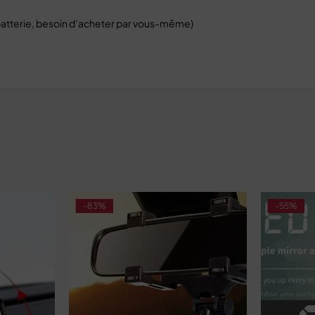
s batterie, besoin d’acheter par vous-même)
-83%
-55%