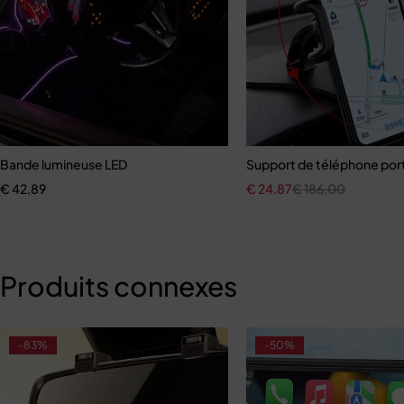
Bande lumineuse LED
Support de téléphone port
€
42,89
€
24,87
€
186,00
Produits connexes
-83%
-50%