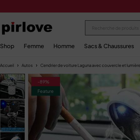
Shop
Femme
Homme
Sacs & Chaussures
Accueil
Autos
Cendrier de voiture Laguna avec couvercle et lumièr
-89%
Feature