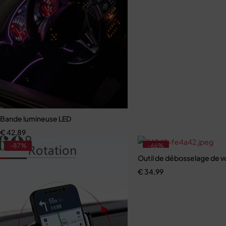
Bande lumineuse LED
€
42,89
-87%
-66%
Outil de débosselage de v
€
34,99