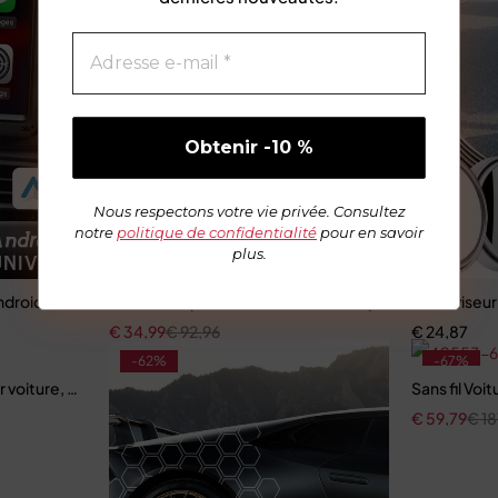
Nous respectons votre vie privée. Consultez
notre
politique de confidentialité
pour en savoir
plus.
ndroid Auto, CarPlay
Pare-soleil pour fenêtre de voiture, pare-soleil, pare-
Rétroviseur 
€
34,99
€
92,96
€
24,87
-62%
-67%
voiture, mise à niveau
Sans fil Vo
€
59,79
€
18