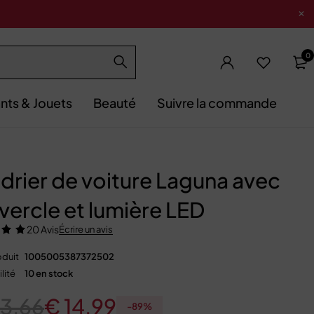
0
nts & Jouets
Beauté
Suivre la commande
drier de voiture Laguna avec
vercle et lumière LED
20 Avis
Écrire un avis
duit
1005005387372502
lité
10 en stock
3,66
€
14,99
-
89
%