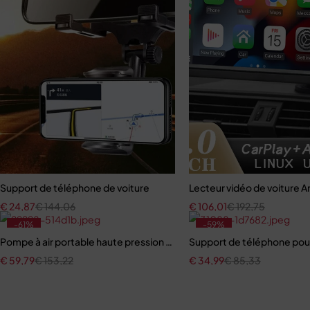
Support de téléphone de voiture
Lecteur vidéo de voiture A
€
24,87
€
144,06
€
106,01
€
192,75
-61%
-59%
Pompe à air portable haute pression pour vélo avec manomètre
Support de téléphone pour 
€
59,79
€
153,22
€
34,99
€
85,33