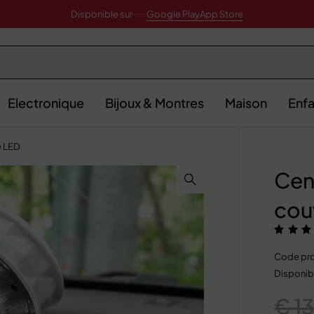
Disponible sur
Google Play
App Store
Electronique
Bijoux & Montres
Maison
Enfa
e LED
Cen
cou
Code pro
Disponibi
€
13