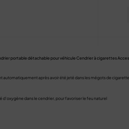
ndrier portable détachable pour véhicule Cendrier à cigarettes Acce
éteint automatiquement après avoir été jeté dans les mégots de cigarett
té d’oxygène dans le cendrier, pour favoriser le feu naturel