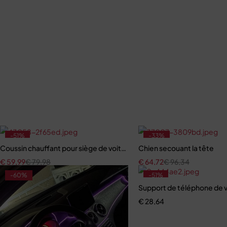
-51%
-33%
Coussin chauffant pour siège de voiture
Chien secouant la tête
€
59,99
€
79,98
€
64,72
€
96,34
-60%
-51%
Support de téléphone de vo
€
28,64