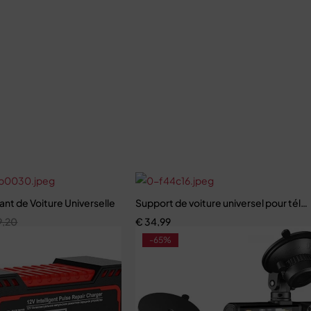
ant de Voiture Universelle
Support de voiture universel pour tél
9,20
€
34,99
-65%