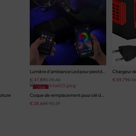
Lumière d'ambiance Led pour pied de voiture avec U
Chargeur de
€
47,89
€
78,46
€
59,79
€
14
-75%
oiture
Coque de remplacement pour clé de voiture
€
28,64
€
92,29