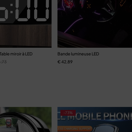
Table miroir à LED
Bande lumineuse LED
,73
€
42,89
-73%