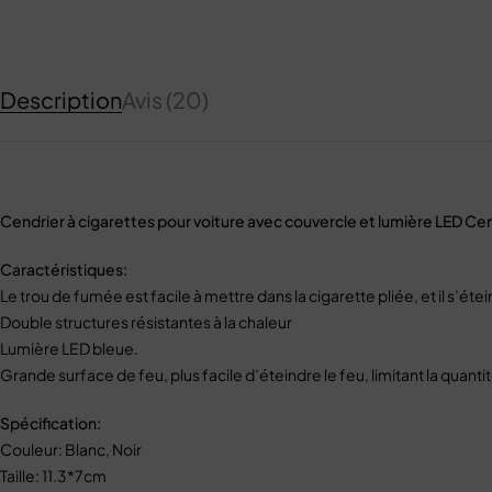
Description
Avis (20)
Cendrier à cigarettes pour voiture avec couvercle et lumière LED Ce
Caractéristiques:
Le trou de fumée est facile à mettre dans la cigarette pliée, et il s’
Double structures résistantes à la chaleur
Lumière LED bleue.
Grande surface de feu, plus facile d’éteindre le feu, limitant la quanti
Spécification:
Couleur: Blanc, Noir
Taille: 11.3*7cm