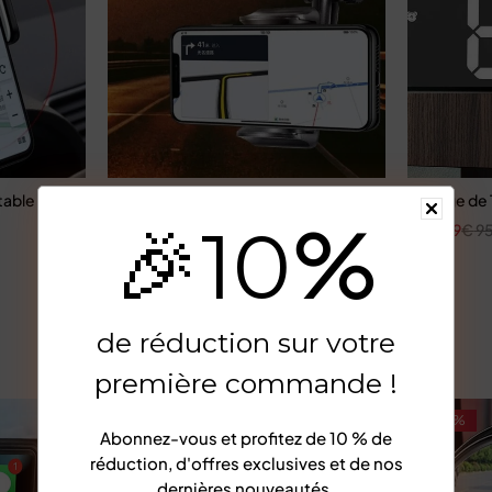
able pour voiture
Support de téléphone de voiture
Horloge de 
%
🎉
10
€
24,87
€
144,06
€
47,89
€
95
de réduction sur votre
première commande !
-62%
-48%
Abonnez-vous et profitez de
10 % de
réduction
, d'offres exclusives et de nos
dernières nouveautés.