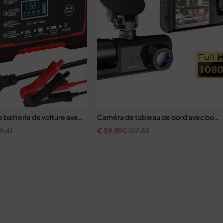
SB
 batterie de voiture avec écran LCD
Caméra de tableau de bord avec boucle
9,41
€
59,99
€
157,85