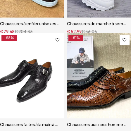
Chaussures à enfiler unisexes faites à la main pour hommes
Chaussures de marche à semelle
€
79,68
€
204,33
€
52,99
€
56,06
-58%
-51%
Chaussures faites à la main à motif serpentin pour hommes, mocassi
Chaussures business homme – Style