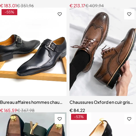
€
183,01
€
351,96
€
213,17
€
409,94
-55%
Bureau affaires hommes chaussures couche supérieure en cuir de va
Chaussures Oxford en cuir gris 
€
165,59
€
367,98
€
84,22
-53%