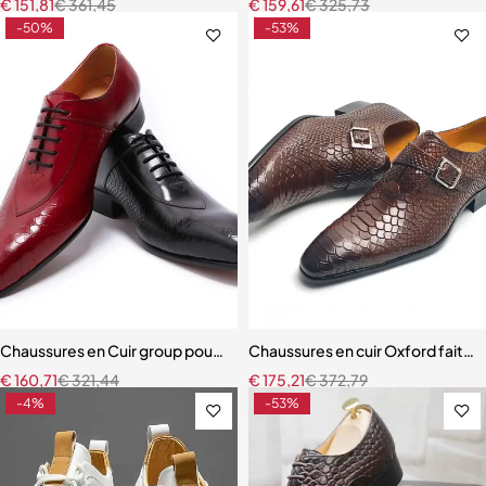
€
151,81
€
361,45
€
159,61
€
325,73
-50%
-53%
Chaussures en Cuir group pour Homme, Imprimés de Peau
Chaussures en cuir Oxford faites
€
160,71
€
321,44
€
175,21
€
372,79
-4%
-53%