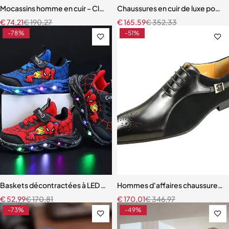
Mocassins homme en cuir – Classiques à pompons, confortables et 
Chaussures en cuir de luxe pour 
€
74,21
€
190,27
€
165,59
€
352,33
-78%
-51%
Baskets décontractées à LED pour enfants
Hommes d'affaires chaussures en 
€
52,99
€
170,81
€
170,01
€
346,97
-73%
-49%