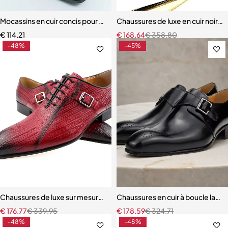
Mocassins en cuir concis pour hommes
Chaussures de luxe en cuir noir 
€
114,21
€
168,64
€
358,80
-48%
-45%
Chaussures de luxe sur mesure pour hommes chaussures brock auth
Chaussures en cuir à boucle laté
€
176,77
€
339,95
€
178,59
€
324,71
-48%
-48%