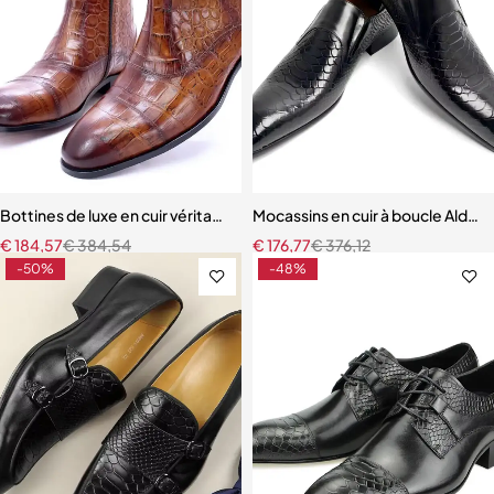
Bottines de luxe en cuir véritable pour hommes, chaussures habillée
Mocassins en cuir à boucle Ald-
€
184,57
€
384,54
€
176,77
€
376,12
-50%
-48%