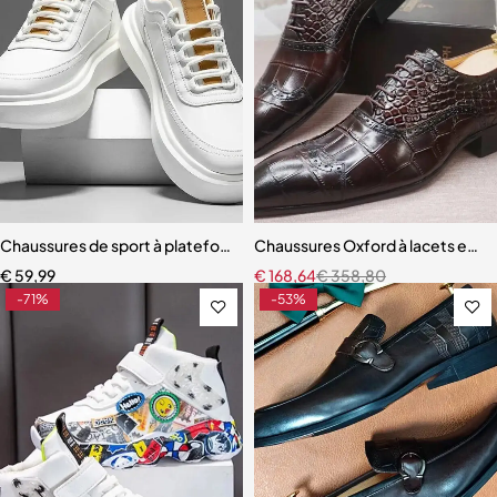
Chaussures de sport à plateforme en cuir PU pour hommes
Chaussures Oxford à lacets en c
€
59,99
€
168,64
€
358,80
-71%
-53%