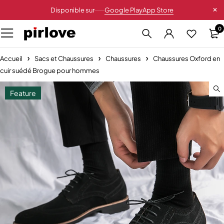
Disponible sur
Google Play
App Store
0
Accueil
Sacs et Chaussures
Chaussures
Chaussures Oxford en
cuir suédé Brogue pour hommes
Feature