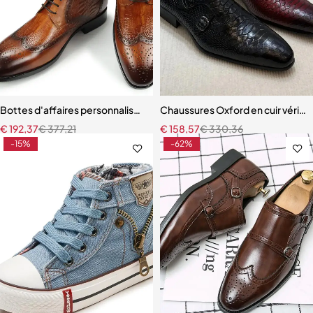
Bottes d'affaires personnalisées pour hommes Brogue à lacets à la c
Chaussures Oxford en cuir véritab
€
192,37
€
377,21
€
158,57
€
330,36
-15%
-62%