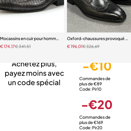
Mocassins en cuir pour hommes chaussures imprimées serpent
Oxford-chaussures provoqué en c
€
174,17
€
341,51
€
196,01
€
326,69
Livraison gratuite
Service client expert
Paiement sécurisé
-€10
Achetez plus,
payez moins avec
Commandes de
un code spécial
plus de €89
Code: Pir10
-€20
Commandes de
plus de €169
Code: Pir20