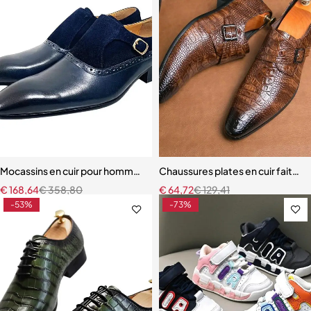
Mocassins en cuir pour hommes, chaussures provoqué
Chaussures plates en cuir faites
€
168,64
€
358,80
€
64,72
€
129,41
-53%
-73%