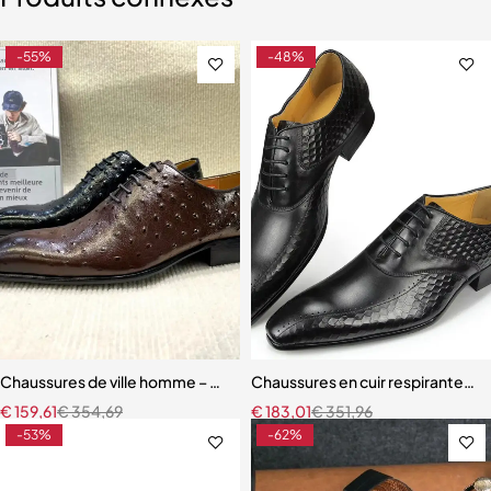
-55%
-48%
Chaussures de ville homme – Oxford brogue en cuir avec finition pr
Chaussures en cuir respirantes p
€
159,61
€
354,69
€
183,01
€
351,96
-53%
-62%