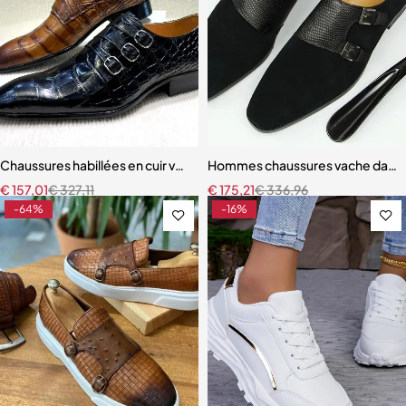
Chaussures habillées en cuir véritable pour hommes, Oxfords formel
Hommes chaussures vache daim mo
€
157,01
€
327,11
€
175,21
€
336,96
-64%
-16%