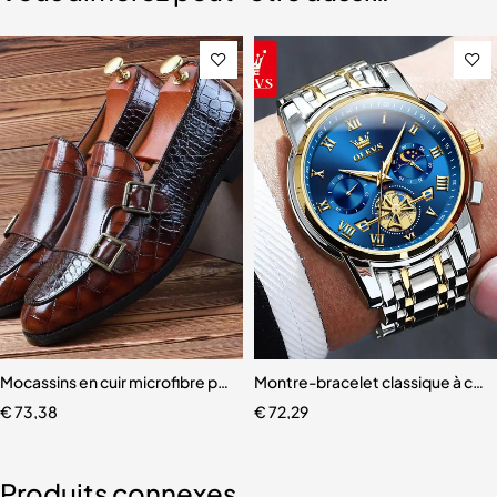
pour hommes
Mocassins en cuir microfibre pour hommes
Montre-bracelet classique à ca
€
73,38
€
72,29
Produits connexes