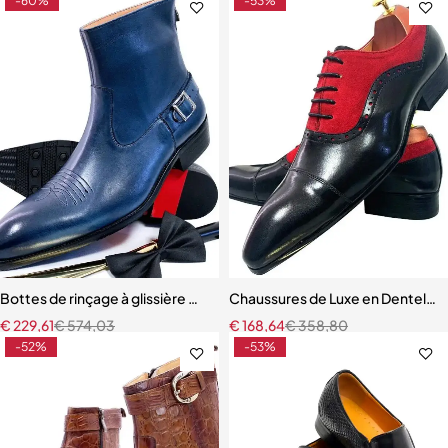
-60%
-53%
Bottes de rinçage à glissière mi-mollet pour hommes
Chaussures de Luxe en Dentelle
€
229,61
€
574,03
€
168,64
€
358,80
-52%
-53%