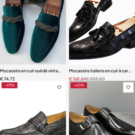
Mocassins en cuir suédé vintage pour hommes
Mocassins italiens en cuir à car
€
74,72
€
168,64
€
358,80
-49%
-40%