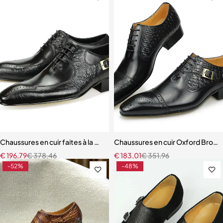
Chaussures en cuir faites à la main pour hommes chaussures d'affai
Chaussures en cuir Oxford Brog
€
196,79
€
378,46
€
183,01
€
351,96
-52%
-48%