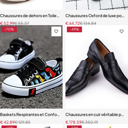
Chaussures de dehors en Toile pour Enfant Garçon et Fille
Chaussures Oxford de luxe pour 
€
52,99
€
55,37
€
64,72
€
134,84
-70%
-49%
Baskets Respirantes et Confortables à Semelle Souple pour Enfant G
Chaussures en cuir véritable pour
€
42,89
€
129,85
€
178,59
€
350,19