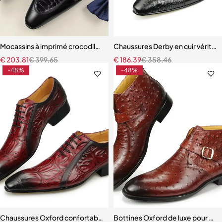
Mocassins à imprimé crocodile pour hommes, chaussures d'affaires
Chaussures Derby en cuir véritab
€
203,81
€
399,65
€
186,39
€
358,46
-48%
-48%
Chaussures Oxford confortables en crocodile pour hommes derby
Bottines Oxford de luxe pour hom