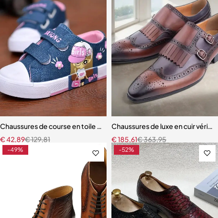
Chaussures de course en toile pour enfants
Chaussures de luxe en cuir vérita
€
42,89
€
129,81
€
185,61
€
363,95
-49%
-52%