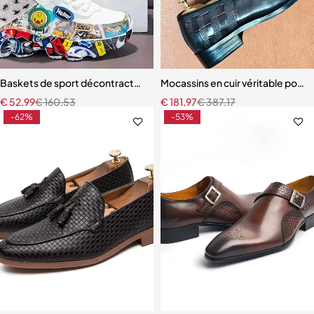
Baskets de sport décontractées pour enfants
Mocassins en cuir véritable pour
€
52,99
€
160,53
€
181,97
€
387,17
-62%
-53%