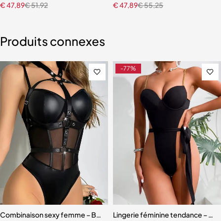
€
47,89
€
51,92
€
47,89
€
55,25
Produits connexes
-77%
Combinaison sexy femme – Body ajouré en maille et cuir PU, col lic
Lingerie féminine tendance – Sou