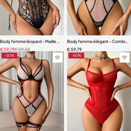
Body femme léopard – Maille moulante sans manches (noir & marron)
Body femme élégant – Combinais
€
59,79
€
119,58
€
59,79
-50%
-50%