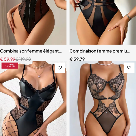
Combinaison femme élégante – Maille transparente et cuir verni m
Combinaison femme premium – D
€
59,99
€
119,98
€
59,79
-50%