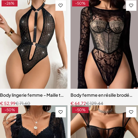
-26%
-50%
Body lingerie femme – Maille texturée à pois et design dos nu élégan
Body femme en résille brodée – 
€
52,99
€
71,60
€
64,72
€
129,44
-50%
-50%