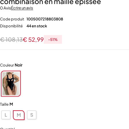
combinaison en maille épissée
0 Avis
Écrire un avis
Code produit
1005007218803808
Disponibilité
44 en stock
€
108,13
€
52,99
-
51
%
Noir
Couleur
M
Taille
L
S
M