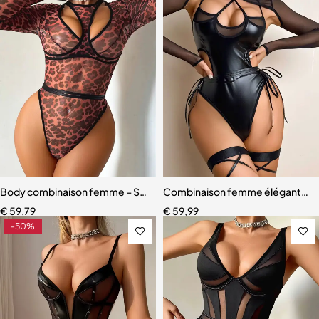
Body combinaison femme – Style européen et américain avec coup
Combinaison femme élégante – Cu
€
59,79
€
59,99
-50%