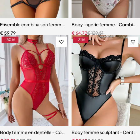
Ensemble combinaison femme – Maille ajourée avec ceinture sculpt
Body lingerie femme – Combinais
€
59,79
€
64,72
€
129,51
-50%
-31%
Body femme en dentelle – Coupe moulante une pièce (noir, blanc, ro
Body femme sculptant – Dentelle 