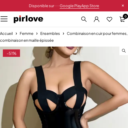
Disponible sur
Google Play
App Store
0
Accueil
Femme
Ensembles
Combinaison en cuir pour femmes,
combinaison en maille épissée
-51%