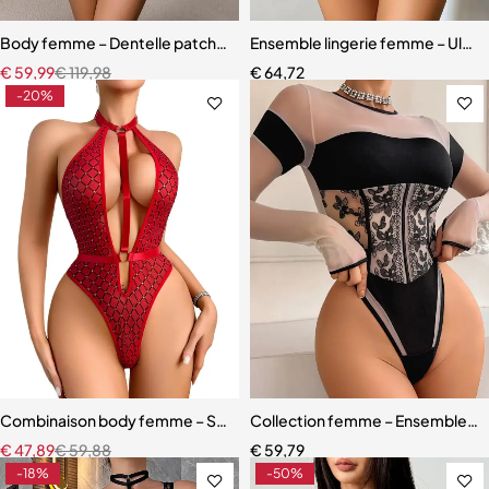
Body femme – Dentelle patchwork transparente, combinaison éléga
Ensemble lingerie femme – Ultra-f
€
59,99
€
119,98
€
64,72
-20%
Combinaison body femme – Style moderne rouge avec effet sculpt
Collection femme – Ensemble bro
€
47,89
€
59,88
€
59,79
-18%
-50%