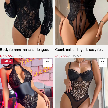
Body femme manches longues – Dentelle moulante une pièce (noir &
Combinaison lingerie sexy femme 
€
59,99
€
119,98
€
52,99
€
105,93
-41%