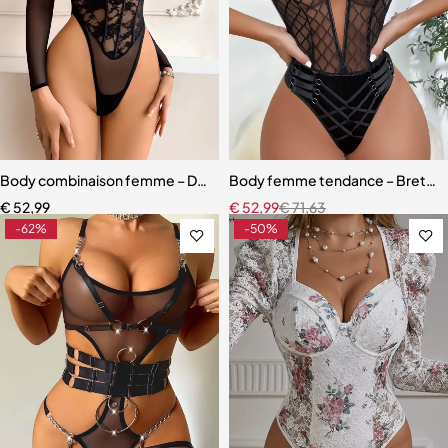
Body combinaison femme – Design en dentelle 3D et maille légère 
Body femme tendance – Bretelles 
€
52,99
€
52,99
€
71,63
-62%
-50%