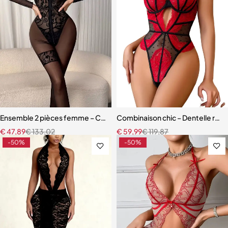
Ensemble 2 pièces femme – Combinaison à manches longues, motif b
Combinaison chic – Dentelle raf
€
47,89
€
133,02
€
59,99
€
119,87
-50%
-50%