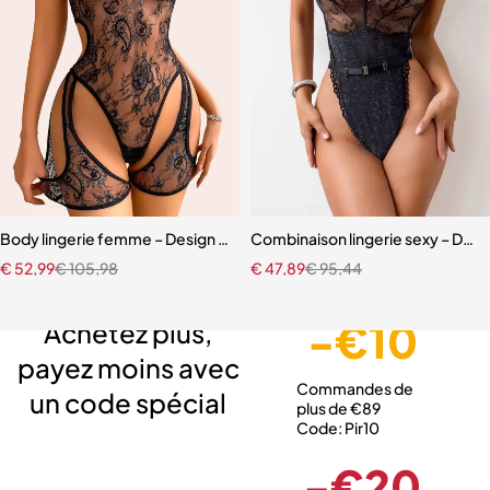
Body lingerie femme – Design ajouré transparent inspiration orienta
Combinaison lingerie sexy – Dente
€
52,99
€
105,98
€
47,89
€
95,44
Livraison gratuite
Service client expert
Paiement sécurisé
-€10
Achetez plus,
payez moins avec
Commandes de
un code spécial
plus de €89
Code: Pir10
-€20