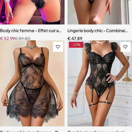
Body chic femme – Effet cuir avec dentelle raffinée et coupe ajusté
Lingerie body chic – Combinaiso
€
52,99
€
89,80
€
47,89
-21%