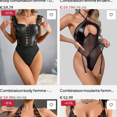
Body combinaison femme – Design sculptant avec détails en dentel
Combinaison femme en dentelle n
€
59,79
€
59,79
€
75,70
-50%
Combinaison body femme – Modèle slim en PU tendance Y2K
Combinaison moulante femme – Eff
€
59,99
€
119,98
€
52,99
-18%
-40%