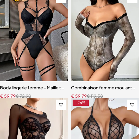
Body lingerie femme – Maille transparente et coupe sculptante mo
Combinaison femme moulante – M
€
59,79
€
72,90
€
59,79
€
119,58
-26%