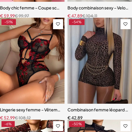
Body chic femme – Coupe sculptante et détails floraux élégants
Body combinaison sexy – Velours s
€
59,99
€
99,97
€
47,89
€
104,11
-51%
-54%
Lingerie sexy femme – Vêtements de nuit transparents, costume de j
Combinaison femme léopard – Barb
€
52,99
€
108,12
€
42,89
-6%
-50%