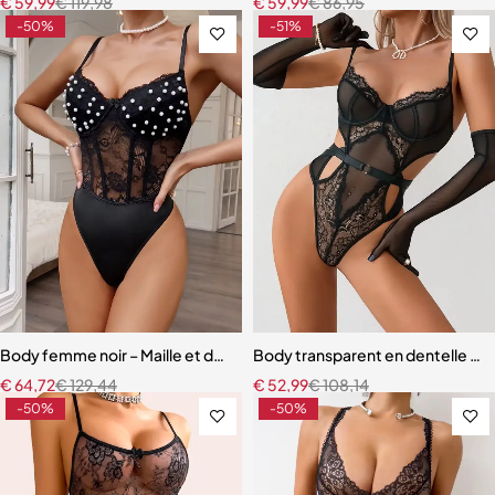
€
59,99
€
119,98
€
59,99
€
86,95
-50%
-51%
Body femme noir – Maille et dentelle avec détails perles, coupe mou
Body transparent en dentelle noire
€
64,72
€
129,44
€
52,99
€
108,14
-50%
-50%