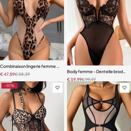
Combinaison lingerie femme – Léopard en maille transparente avec 
Body femme – Dentelle brodée t
€
47,89
€
58,39
€
59,99
€
99,97
-50%