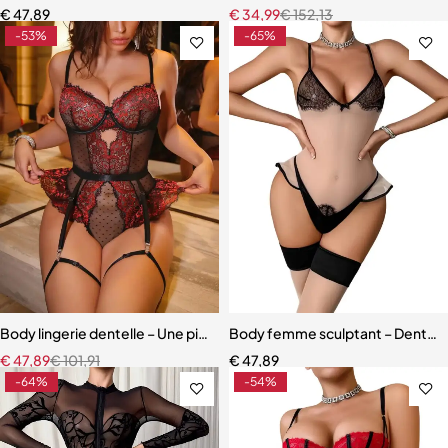
€
47,89
€
34,99
€
152,13
-53%
-65%
Body lingerie dentelle – Une pièce transparente en polyester, tenue
Body femme sculptant – Dentelle c
€
47,89
€
101,91
€
47,89
-64%
-54%