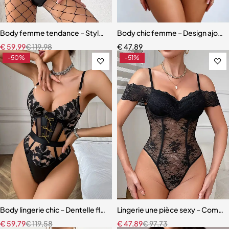
Body femme tendance – Style Y2K en maille respirante et ajustée
Body chic femme – Design ajouré
€
59,99
€
119,98
€
47,89
-50%
-51%
Body lingerie chic – Dentelle florale, style exotique et raffiné
Lingerie une pièce sexy – Combina
€
59,79
€
119,58
€
47,89
€
97,73