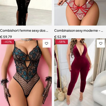
Combishort femme sexy dos nu – Patchwork jacquard, col V profond e
Combinaison sexy moderne – Styl
€
59,79
€
52,99
-40%
-58%